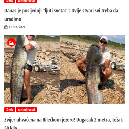
Desk
zanimljivosti
Danas je posljednji “ljuti svetac”: Dvije stvari svi treba da
uradimo
09/08/2026
Desk
zanimljivosti
Zvijer uhvaćena na Bilećkom jezeru! Dugačak 2 metra, težak
50 kila