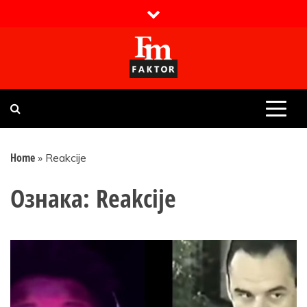
Skip
to
content
Faktor magazin
Uvijek presudan
Home
»
Reakcije
Ознака:
Reakcije