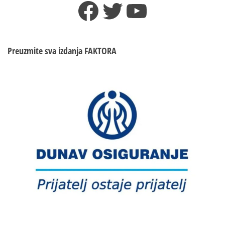
Facebook
Twitter
YouTube
čitulji“,
pogledajte
im
reakcije
Preuzmite sva izdanja
FAKTORA