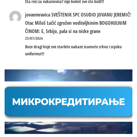
Sta reci za vukanovica? nije bolest sve sto boli!!!
jovanmravica
SVEŠTENIK SPC OSUDIO JOVANU JEREMIĆ!
Otac Miloš Lučić zgrožen voditeljkinim BOGOHULNIM
ČINOM: E, Srbijo, pala si na niske grane
25/07/2024
Boze dragi koje sve starlete nakaze sramote crkvu i srpsku
uniformu!!!