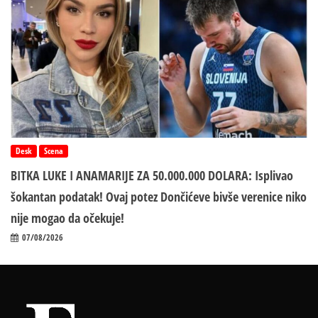
Desk
Scena
BITKA LUKE I ANAMARIJE ZA 50.000.000 DOLARA: Isplivao
šokantan podatak! Ovaj potez Dončićeve bivše verenice niko
nije mogao da očekuje!
07/08/2026