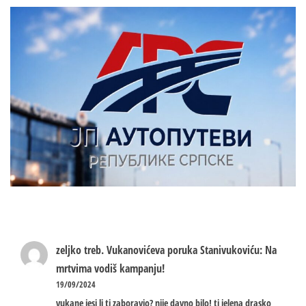
zeljko treb.
Vukanovićeva poruka Stanivukoviću: Na
mrtvima vodiš kampanju!
19/09/2024
vukane jesi li ti zaboravio? nije davno bilo! ti jelena drasko