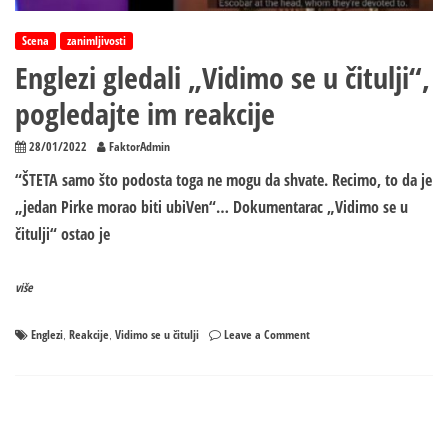
Scena
zanimljivosti
Englezi gledali „Vidimo se u čitulji“,
pogledajte im reakcije
28/01/2022
FaktorAdmin
“ŠTETA samo što podosta toga ne mogu da shvate. Recimo, to da je
„jedan Pirke morao biti ubiVen“… Dokumentarac „Vidimo se u
čitulji“ ostao je
više
on
Englezi
Reakcije
Vidimo se u čitulji
Leave a Comment
,
,
Englezi
gledali
„Vidimo
se
u