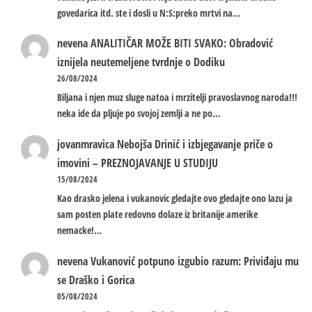
govedarica itd. ste i dosli u N:S:preko mrtvi na…
nevena
ANALITIČAR MOŽE BITI SVAKO: Obradović
iznijela neutemeljene tvrdnje o Dodiku
26/08/2024
Biljana i njen muz sluge natoa i mrzitelji pravoslavnog naroda!!!
neka ide da pljuje po svojoj zemlji a ne po…
jovanmravica
Nebojša Drinić i izbjegavanje priče o
imovini – PREZNOJAVANJE U STUDIJU
15/08/2024
Kao drasko jelena i vukanovic gledajte ovo gledajte ono lazu ja
sam posten plate redovno dolaze iz britanije amerike
nemacke!…
nevena
Vukanović potpuno izgubio razum: Priviđaju mu
se Draško i Gorica
05/08/2024