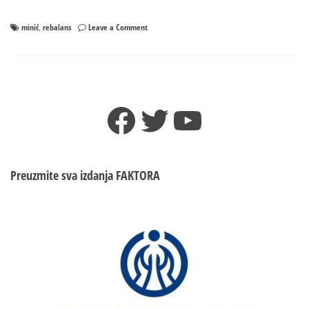
on
minić
rebalans
Leave a Comment
,
Investicioni
ciklus
do
kraja
godine
Facebook
Twitter
YouTube
7,3
milijarde
KM
Preuzmite sva izdanja
FAKTORA