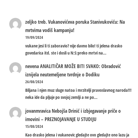
zeljko treb.
Vukanovićeva poruka Stanivukoviću: Na
mrtvima vodiš kampanju!
19/09/2024
vukane jesi li ti zaboravio? nije davno bilo! ti jelena drasko
govedarica itd. ste i dosli u N:S:preko mrtvi na…
nevena
ANALITIČAR MOŽE BITI SVAKO: Obradović
iznijela neutemeljene tvrdnje o Dodiku
26/08/2024
Biljana i njen muz sluge natoa i mrzitelji pravoslavnog naroda!!!
neka ide da pljuje po svojoj zemlji a ne po…
jovanmravica
Nebojša Drinić i izbjegavanje priče o
imovini – PREZNOJAVANJE U STUDIJU
15/08/2024
Kao drasko jelena i vukanovic gledajte ovo gledajte ono lazu ja