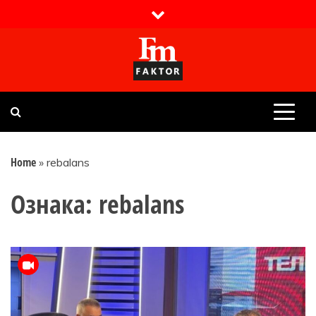
Skip
to
content
Faktor magazin
Uvijek presudan
Home
»
rebalans
Ознака:
rebalans