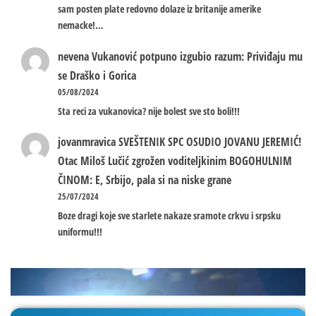
sam posten plate redovno dolaze iz britanije amerike
nemacke!…
nevena
Vukanović potpuno izgubio razum: Priviđaju mu
se Draško i Gorica
05/08/2024
Sta reci za vukanovica? nije bolest sve sto boli!!!
jovanmravica
SVEŠTENIK SPC OSUDIO JOVANU JEREMIĆ!
Otac Miloš Lučić zgrožen voditeljkinim BOGOHULNIM
ČINOM: E, Srbijo, pala si na niske grane
25/07/2024
Boze dragi koje sve starlete nakaze sramote crkvu i srpsku
uniformu!!!