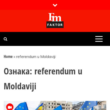
Skip
to
content
Faktor magazin
Uvijek presudan
Home
»
referendum u Moldaviji
Ознака:
referendum u
Moldaviji