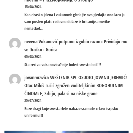
15/08/2024
Kao drasko jelena i vukanovic gledajte ovo gledajte ono lazu ja
sam posten plate redovno dolaze iz britanije amerike
nemacke!…
nevena
Vukanović potpuno izgubio razum: Priviđaju mu
se Draško i Gorica
05/08/2024
Sta reci za vukanovica? nije bolest sve sto boli!!!
jovanmravica
SVEŠTENIK SPC OSUDIO JOVANU JEREMIĆ!
Otac Miloš Lučić zgrožen voditeljkinim BOGOHULNIM
ČINOM: E, Srbijo, pala si na niske grane
25/07/2024
Boze dragi koje sve starlete nakaze sramote crkvu i srpsku
uniformu!!!