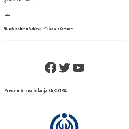
više
on
referendum u Moldaviji
Leave a Comment
Referendum
u
Moldaviji:
Za
sada
Facebook
Twitter
YouTube
razlika
u
nevjerovatnih
79
glasova
Preuzmite sva izdanja
FAKTORA