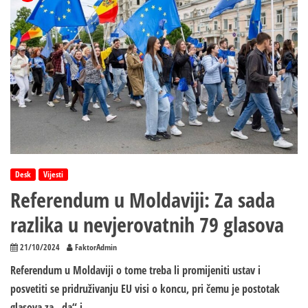
Desk
Vijesti
Referendum u Moldaviji: Za sada
razlika u nevjerovatnih 79 glasova
21/10/2024
FaktorAdmin
Referendum u Moldaviji o tome treba li promijeniti ustav i
posvetiti se pridruživanju EU visi o koncu, pri čemu je postotak
glasova za „da“ i