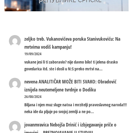
zeljko treb.
Vukanovićeva poruka Stanivukoviću: Na
mrtvima vodiš kampanju!
19/09/2024
vukane jesi li ti zaboravio? nije davno bilo! ti jelena drasko
govedarica itd. ste i dosli u N:S:preko mrtvi na…
nevena
ANALITIČAR MOŽE BITI SVAKO: Obradović
iznijela neutemeljene tvrdnje o Dodiku
26/08/2024
Biljana i njen muz sluge natoa i mrzitelji pravoslavnog naroda!!!
neka ide da pljuje po svojoj zemlji a ne po…
jovanmravica
Nebojša Drinić i izbjegavanje priče o
imovini – PREZNOJAVANJE U STUDIJU