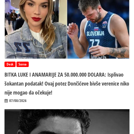
Desk
Scena
BITKA LUKE I ANAMARIJE ZA 50.000.000 DOLARA: Isplivao
šokantan podatak! Ovaj potez Dončićeve bivše verenice niko
nije mogao da očekuje!
07/08/2026