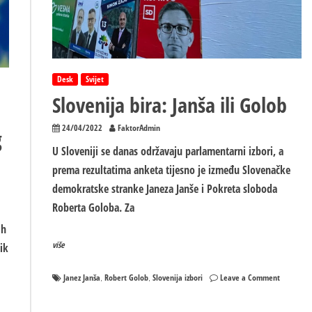
Desk
Svijet
Slovenija bira: Janša ili Golob
24/04/2022
FaktorAdmin
g
U Sloveniji se danas održavaju parlamentarni izbori, a
prema rezultatima anketa tijesno je između Slovenačke
demokratske stranke Janeza Janše i Pokreta sloboda
Roberta Goloba. Za
ih
više
ik
on
Janez Janša
Robert Golob
Slovenija izbori
Leave a Comment
,
,
Slovenija
bira: