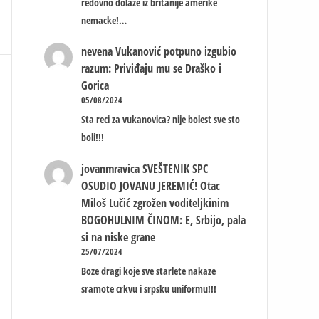
redovno dolaze iz britanije amerike
nemacke!…
nevena
Vukanović potpuno izgubio
razum: Priviđaju mu se Draško i
Gorica
05/08/2024
Sta reci za vukanovica? nije bolest sve sto
boli!!!
jovanmravica
SVEŠTENIK SPC
OSUDIO JOVANU JEREMIĆ! Otac
Miloš Lučić zgrožen voditeljkinim
BOGOHULNIM ČINOM: E, Srbijo, pala
si na niske grane
25/07/2024
Boze dragi koje sve starlete nakaze
sramote crkvu i srpsku uniformu!!!