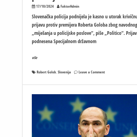
17/10/2024
FaktorAdmin
Slovenačka policija podnijela je kasno u utorak krivičn
prijavu protiv premijera Roberta Goloba zbog navodno
„miješanja u policijske poslove“, piše „Politico“. Prijav
podnesena Specijalnom državnom
više
on
Robert Golob
Slovenija
Leave a Comment
,
Slovenija:
Policija
prijavila
premijera