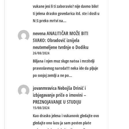
vukane jesi li ti zaboravio? nije davno bilo!
ti jelena drasko govedarica itd. ste i dosli u
N:S:preko mrtvi na…
nevena
ANALITIČAR MOŽE BITI
SVAKO: Obradović iznijela
neutemeljene tvrdnje o Dodiku
26/08/2024
Biljana i njen muz sluge natoa i mrzitelji
pravoslavnog naroda!!! neka ide da pljuje
po svojoj zemlji a ne po…
jovanmravica
Nebojša Drinić i
izbjegavanje priče o imovini –
PREZNOJAVANJE U STUDIJU
15/08/2024
Kao drasko jelena i vukanovic gledajte ovo
gledajte ono lazu ja sam posten plate