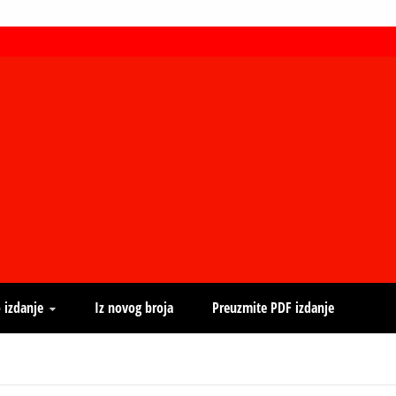
 izdanje
Iz novog broja
Preuzmite PDF izdanje