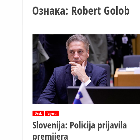
Ознака:
Robert Golob
Desk
Vijesti
Slovenija: Policija prijavila
premijera