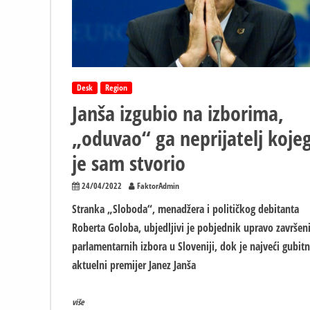
Desk
Region
Janša izgubio na izborima,
„oduvao“ ga neprijatelj koje
je sam stvorio
24/04/2022
FaktorAdmin
Stranka „Sloboda“, menadžera i političkog debitanta
Roberta Goloba, ubjedljivi je pobjednik upravo završen
parlamentarnih izbora u Sloveniji, dok je najveći gubitn
aktuelni premijer Janez Janša
više