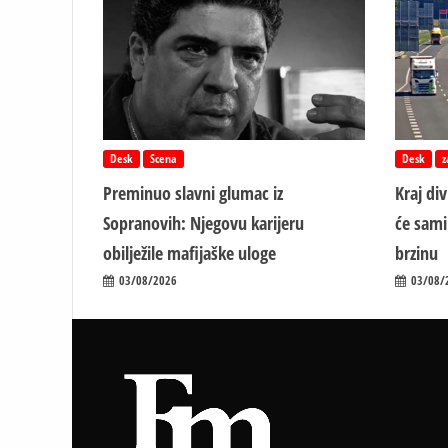
Desk
Scena
Desk
z
Preminuo slavni glumac iz
Kraj di
Sopranovih: Njegovu karijeru
će sami
obilježile mafijaške uloge
brzinu
03/08/2026
03/08/