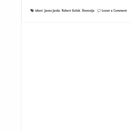
on
izbori
Janez Janša
Robert Golob
Slovenija
Leave a Comment
,
,
,
Jan
izg
na
izb
„o
ga
nep
ko
je
sa
stv