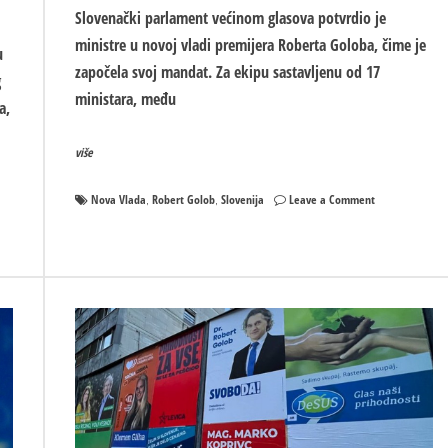
Slovenački parlament većinom glasova potvrdio je
ministre u novoj vladi premijera Roberta Goloba, čime je
u
započela svoj mandat. Za ekipu sastavljenu od 17
g
ministara, među
a,
više
on
Nova Vlada
Robert Golob
Slovenija
Leave a Comment
,
,
Izabrana
nova
Vlada
Slovenije