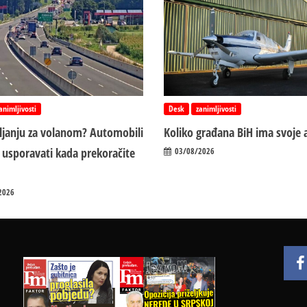
animljivosti
Desk
zanimljivosti
vljanju za volanom? Automobili
Koliko građana BiH ima svoje 
 usporavati kada prekoračite
03/08/2026
2026