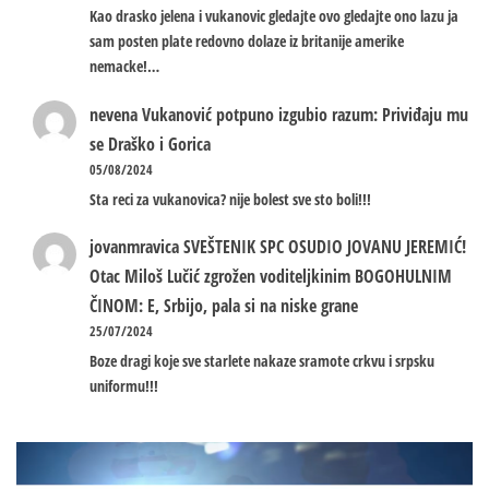
Kao drasko jelena i vukanovic gledajte ovo gledajte ono lazu ja
sam posten plate redovno dolaze iz britanije amerike
nemacke!…
nevena
Vukanović potpuno izgubio razum: Priviđaju mu
se Draško i Gorica
05/08/2024
Sta reci za vukanovica? nije bolest sve sto boli!!!
jovanmravica
SVEŠTENIK SPC OSUDIO JOVANU JEREMIĆ!
Otac Miloš Lučić zgrožen voditeljkinim BOGOHULNIM
ČINOM: E, Srbijo, pala si na niske grane
25/07/2024
Boze dragi koje sve starlete nakaze sramote crkvu i srpsku
uniformu!!!