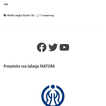
više
на
Rodila majka Danke Ilić
1 коментар
Rodila
majka
Danke
Ilić
Facebook
Twitter
YouTube
Preuzmite sva izdanja
FAKTORA