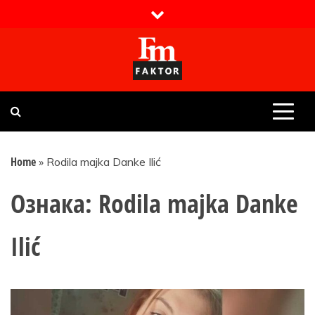
Skip
to
content
Faktor magazin
Uvijek presudan
Home
»
Rodila majka Danke Ilić
Ознака:
Rodila majka Danke
Ilić