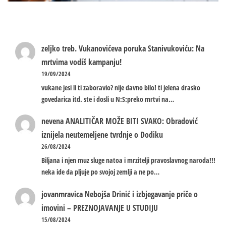
zeljko treb.
Vukanovićeva poruka Stanivukoviću: Na
mrtvima vodiš kampanju!
19/09/2024
vukane jesi li ti zaboravio? nije davno bilo! ti jelena drasko
govedarica itd. ste i dosli u N:S:preko mrtvi na…
nevena
ANALITIČAR MOŽE BITI SVAKO: Obradović
iznijela neutemeljene tvrdnje o Dodiku
26/08/2024
Biljana i njen muz sluge natoa i mrzitelji pravoslavnog naroda!!!
neka ide da pljuje po svojoj zemlji a ne po…
jovanmravica
Nebojša Drinić i izbjegavanje priče o
imovini – PREZNOJAVANJE U STUDIJU
15/08/2024