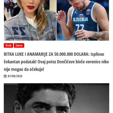
Desk
Scena
BITKA LUKE I ANAMARIJE ZA 50.000.000 DOLARA: Isplivao
šokantan podatak! Ovaj potez Dončićeve bivše verenice niko
nije mogao da očekuje!
07/08/2026