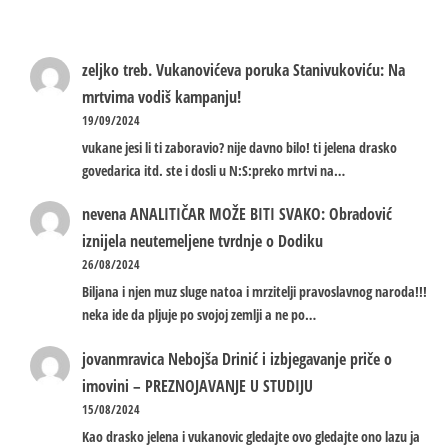
zeljko treb.
Vukanovićeva poruka Stanivukoviću: Na
mrtvima vodiš kampanju!
19/09/2024
vukane jesi li ti zaboravio? nije davno bilo! ti jelena drasko
govedarica itd. ste i dosli u N:S:preko mrtvi na…
nevena
ANALITIČAR MOŽE BITI SVAKO: Obradović
iznijela neutemeljene tvrdnje o Dodiku
26/08/2024
Biljana i njen muz sluge natoa i mrzitelji pravoslavnog naroda!!!
neka ide da pljuje po svojoj zemlji a ne po…
jovanmravica
Nebojša Drinić i izbjegavanje priče o
imovini – PREZNOJAVANJE U STUDIJU
15/08/2024
Kao drasko jelena i vukanovic gledajte ovo gledajte ono lazu ja