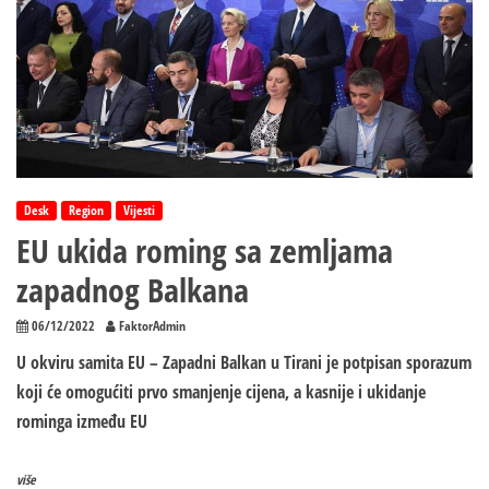
Desk
Region
Vijesti
EU ukida roming sa zemljama
zapadnog Balkana
06/12/2022
FaktorAdmin
U okviru samita EU – Zapadni Balkan u Tirani je potpisan sporazum
koji će omogućiti prvo smanjenje cijena, a kasnije i ukidanje
rominga između EU
više