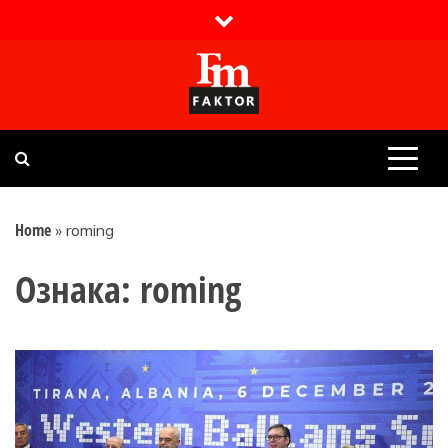
Skip
to
content
Faktor magazin
Uvijek presudan
Home
»
roming
Ознака:
roming