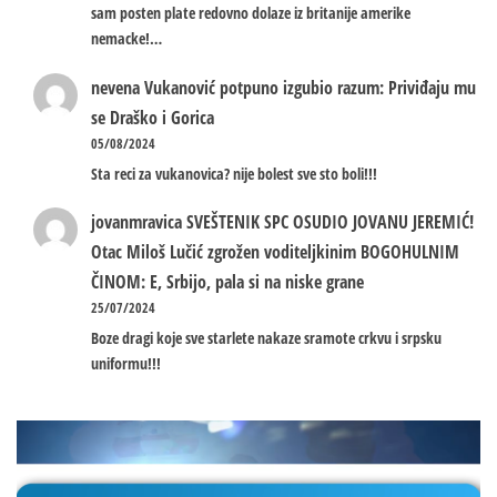
sam posten plate redovno dolaze iz britanije amerike
nemacke!…
nevena
Vukanović potpuno izgubio razum: Priviđaju mu
se Draško i Gorica
05/08/2024
Sta reci za vukanovica? nije bolest sve sto boli!!!
jovanmravica
SVEŠTENIK SPC OSUDIO JOVANU JEREMIĆ!
Otac Miloš Lučić zgrožen voditeljkinim BOGOHULNIM
ČINOM: E, Srbijo, pala si na niske grane
25/07/2024
Boze dragi koje sve starlete nakaze sramote crkvu i srpsku
uniformu!!!