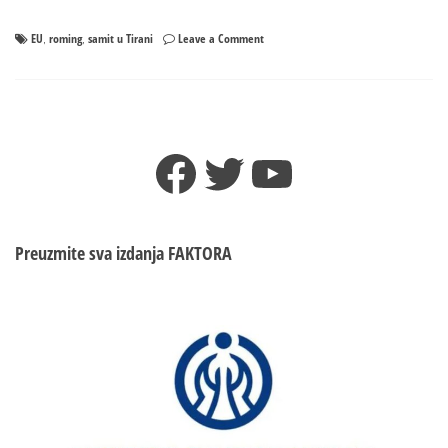
on
EU
roming
samit u Tirani
Leave a Comment
,
,
EU
ukida
roming
sa
zemljama
Facebook
Twitter
YouTube
zapadnog
Balkana
Preuzmite sva izdanja
FAKTORA