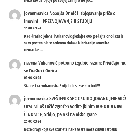
neka ide da pljuje po svojoj zemlji a ne po…
jovanmravica
Nebojša Drinić i izbjegavanje priče o
imovini – PREZNOJAVANJE U STUDIJU
15/08/2024
Kao drasko jelena i vukanovic gledajte ovo gledajte ono lazu ja
sam posten plate redovno dolaze iz britanije amerike
nemacke!…
nevena
Vukanović potpuno izgubio razum: Priviđaju mu
se Draško i Gorica
05/08/2024
Sta reci za vukanovica? nije bolest sve sto boli!!!
jovanmravica
SVEŠTENIK SPC OSUDIO JOVANU JEREMIĆ!
Otac Miloš Lučić zgrožen voditeljkinim BOGOHULNIM
ČINOM: E, Srbijo, pala si na niske grane
25/07/2024
Boze dragi koje sve starlete nakaze sramote crkvu i srpsku