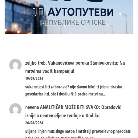
zeljko treb.
Vukanovićeva poruka Stanivukoviću: Na
mrtvima vodiš kampanju!
19/09/2024
vukane jesi li ti zaboravio? nije davno bilo! ti jelena drasko
govedarica itd. ste i dosli u N:S:preko mrtvi na…
nevena
ANALITIČAR MOŽE BITI SVAKO: Obradović
iznijela neutemeljene tvrdnje o Dodiku
26/08/2024
Biljana i njen muz sluge natoa i mrzitelji pravoslavnog naroda!!!