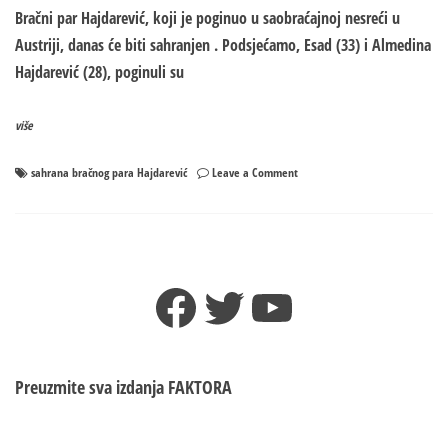
Bračni par Hajdarević, koji je poginuo u saobraćajnoj nesreći u
Austriji, danas će biti sahranjen . Podsjećamo, Esad (33) i Almedina
Hajdarević (28), poginuli su
više
on
sahrana bračnog para Hajdarević
Leave a Comment
“Bio
si
mi
kao
stariji
Facebook
Twitter
YouTube
brat,
MALIŠANA
ĆU
ČUVATI”
Danas
Preuzmite sva izdanja
FAKTORA
sahrana
bračnog
para