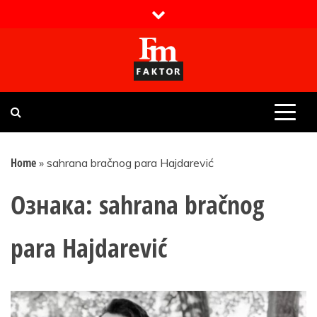
Skip
to
content
Faktor magazin
Uvijek presudan
Home
»
sahrana bračnog para Hajdarević
Ознака:
sahrana bračnog
para Hajdarević