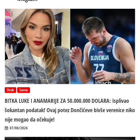
Desk
Scena
BITKA LUKE I ANAMARIJE ZA 50.000.000 DOLARA: Isplivao
šokantan podatak! Ovaj potez Dončićeve bivše verenice niko
nije mogao da očekuje!
07/08/2026