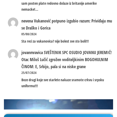
sam posten plate redovno dolaze iz britanije amerike
nemacke!…
nevena
Vukanović potpuno izgubio razum: Priviđaju mu
se Draško i Gorica
05/08/2024
Sta reci za vukanovica? nije bolest sve sto boli!!!
jovanmravica
SVEŠTENIK SPC OSUDIO JOVANU JEREMIĆ!
Otac Miloš Lučić zgrožen voditeljkinim BOGOHULNIM
ČINOM: E, Srbijo, pala si na niske grane
25/07/2024
Boze dragi koje sve starlete nakaze sramote crkvu i srpsku
uniformu!!!