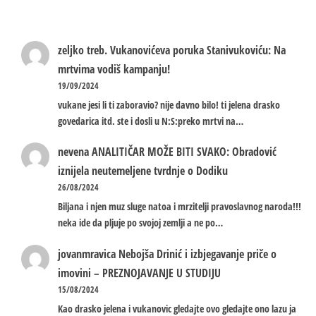
zeljko treb.
Vukanovićeva poruka Stanivukoviću: Na
mrtvima vodiš kampanju!
19/09/2024
vukane jesi li ti zaboravio? nije davno bilo! ti jelena drasko
govedarica itd. ste i dosli u N:S:preko mrtvi na…
nevena
ANALITIČAR MOŽE BITI SVAKO: Obradović
iznijela neutemeljene tvrdnje o Dodiku
26/08/2024
Biljana i njen muz sluge natoa i mrzitelji pravoslavnog naroda!!!
neka ide da pljuje po svojoj zemlji a ne po…
jovanmravica
Nebojša Drinić i izbjegavanje priče o
imovini – PREZNOJAVANJE U STUDIJU
15/08/2024
Kao drasko jelena i vukanovic gledajte ovo gledajte ono lazu ja