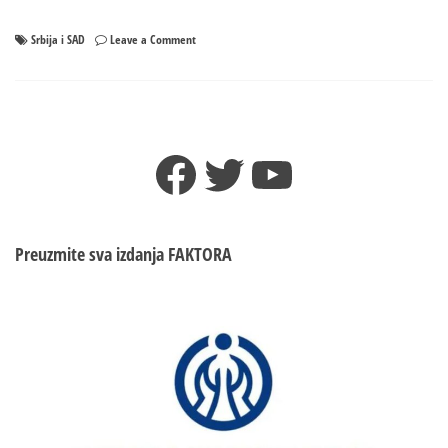
on
Srbija i SAD
Leave a Comment
Poznato
kad
igraju
Srbija
i
Facebook
Twitter
YouTube
SAD
–
Finale
prije
finala
Preuzmite sva izdanja
FAKTORA