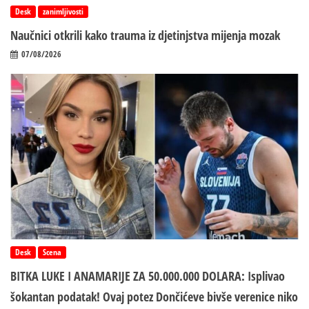
Desk
zanimljivosti
Naučnici otkrili kako trauma iz d‌jetinjstva mijenja mozak
07/08/2026
Desk
Scena
BITKA LUKE I ANAMARIJE ZA 50.000.000 DOLARA: Isplivao
šokantan podatak! Ovaj potez Dončićeve bivše verenice niko