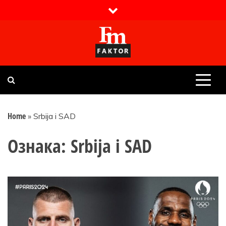
Skip
to
content
Faktor magazin
Uvijek presudan
Home
»
Srbija i SAD
Ознака:
Srbija i SAD