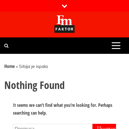
Skip
to
content
Faktor magazin
Uvijek presudan
Home
»
Srbija je ispala
Nothing Found
It seems we can’t find what you’re looking for. Perhaps
searching can help.
Претрага