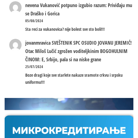
nevena
Vukanović potpuno izgubio razum: Priviđaju mu
se Draško i Gorica
05/08/2024
Sta reci za vukanovica? nije bolest sve sto boli!!!
jovanmravica
SVEŠTENIK SPC OSUDIO JOVANU JEREMIĆ!
Otac Miloš Lučić zgrožen voditeljkinim BOGOHULNIM
ČINOM: E, Srbijo, pala si na niske grane
25/07/2024
Boze dragi koje sve starlete nakaze sramote crkvu i srpsku
uniformu!!!