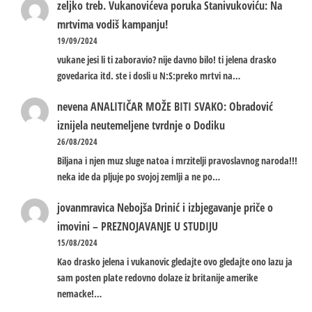
zeljko treb.
Vukanovićeva poruka Stanivukoviću: Na
mrtvima vodiš kampanju!
19/09/2024
vukane jesi li ti zaboravio? nije davno bilo! ti jelena drasko
govedarica itd. ste i dosli u N:S:preko mrtvi na…
nevena
ANALITIČAR MOŽE BITI SVAKO: Obradović
iznijela neutemeljene tvrdnje o Dodiku
26/08/2024
Biljana i njen muz sluge natoa i mrzitelji pravoslavnog naroda!!!
neka ide da pljuje po svojoj zemlji a ne po…
jovanmravica
Nebojša Drinić i izbjegavanje priče o
imovini – PREZNOJAVANJE U STUDIJU
15/08/2024
Kao drasko jelena i vukanovic gledajte ovo gledajte ono lazu ja
sam posten plate redovno dolaze iz britanije amerike
nemacke!…