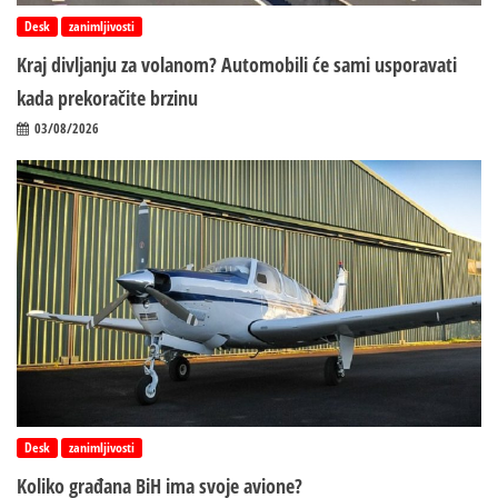
Desk
zanimljivosti
Kraj divljanju za volanom? Automobili će sami usporavati
kada prekoračite brzinu
03/08/2026
Desk
zanimljivosti
Koliko građana BiH ima svoje avione?