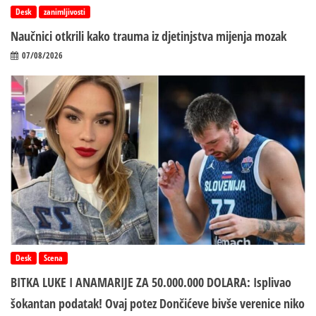
Desk
zanimljivosti
Naučnici otkrili kako trauma iz d‌jetinjstva mijenja mozak
07/08/2026
Desk
Scena
BITKA LUKE I ANAMARIJE ZA 50.000.000 DOLARA: Isplivao
šokantan podatak! Ovaj potez Dončićeve bivše verenice niko