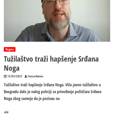
Region
Tužilaštvo traži hapšenje Srđana
Noga
12/03/2025
FaktorAdmin
Tužilaštvo traži hapšenje Srđana Noga. Više javno tužilaštvo u
Beogradu dalo je nalog policiji za privođenje političara Srđana
Noga zbog sumnje da je pozivao na
više