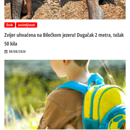
Desk
zanimljivosti
Zvijer uhvaćena na Bilećkom jezeru! Dugačak 2 metra, težak
50 kila
08/08/2026