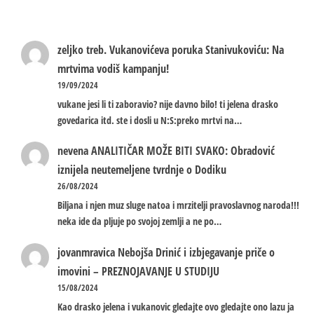
zeljko treb.
Vukanovićeva poruka Stanivukoviću: Na
mrtvima vodiš kampanju!
19/09/2024
vukane jesi li ti zaboravio? nije davno bilo! ti jelena drasko
govedarica itd. ste i dosli u N:S:preko mrtvi na…
nevena
ANALITIČAR MOŽE BITI SVAKO: Obradović
iznijela neutemeljene tvrdnje o Dodiku
26/08/2024
Biljana i njen muz sluge natoa i mrzitelji pravoslavnog naroda!!!
neka ide da pljuje po svojoj zemlji a ne po…
jovanmravica
Nebojša Drinić i izbjegavanje priče o
imovini – PREZNOJAVANJE U STUDIJU
15/08/2024
Kao drasko jelena i vukanovic gledajte ovo gledajte ono lazu ja