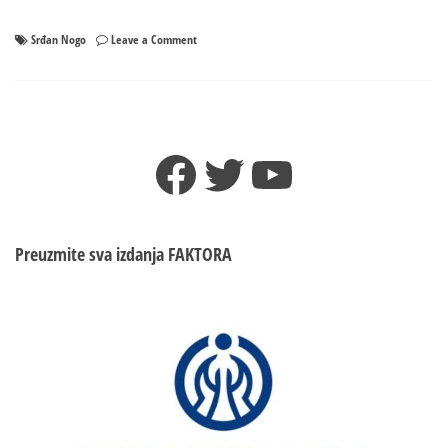
on
Srđan Nogo
Leave a Comment
Tužilaštvo
traži
hapšenje
Srđana
Noga
Facebook
Twitter
YouTube
Preuzmite sva izdanja
FAKTORA