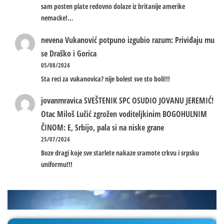
sam posten plate redovno dolaze iz britanije amerike
nemacke!…
nevena
Vukanović potpuno izgubio razum: Priviđaju mu
se Draško i Gorica
05/08/2024
Sta reci za vukanovica? nije bolest sve sto boli!!!
jovanmravica
SVEŠTENIK SPC OSUDIO JOVANU JEREMIĆ!
Otac Miloš Lučić zgrožen voditeljkinim BOGOHULNIM
ČINOM: E, Srbijo, pala si na niske grane
25/07/2024
Boze dragi koje sve starlete nakaze sramote crkvu i srpsku
uniformu!!!