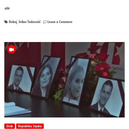
više
on
Doboj
Srđan Todorović
Leave a Comment
,
Doboj
nije
zaboravio:
Srđanu
Todoroviću
posthumno
dodijeljen
Amblem
grada
Desk
Republika Srpska