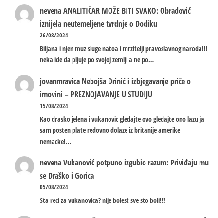
nevena
ANALITIČAR MOŽE BITI SVAKO: Obradović
iznijela neutemeljene tvrdnje o Dodiku
26/08/2024
Biljana i njen muz sluge natoa i mrzitelji pravoslavnog naroda!!!
neka ide da pljuje po svojoj zemlji a ne po…
jovanmravica
Nebojša Drinić i izbjegavanje priče o
imovini – PREZNOJAVANJE U STUDIJU
15/08/2024
Kao drasko jelena i vukanovic gledajte ovo gledajte ono lazu ja
sam posten plate redovno dolaze iz britanije amerike
nemacke!…
nevena
Vukanović potpuno izgubio razum: Priviđaju mu
se Draško i Gorica
05/08/2024
Sta reci za vukanovica? nije bolest sve sto boli!!!