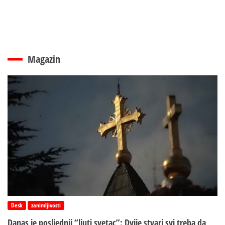
Magazin
Desk
zanimljivosti
Danas je posljednji “ljuti svetac”: Dvije stvari svi treba da