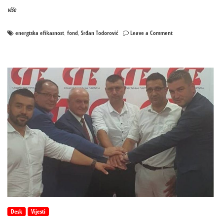
više
on
energtska efikasnost
fond
Srđan Todorović
Leave a Comment
,
,
Moguć
nastavak
projekta
energetske
efikasnosti
za
domaćnistva
Desk
Vijesti