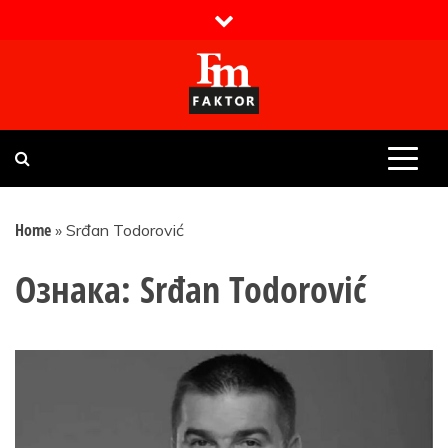
Skip
to
content
Faktor magazin
Uvijek presudan
Home
»
Srđan Todorović
Ознака:
Srđan Todorović