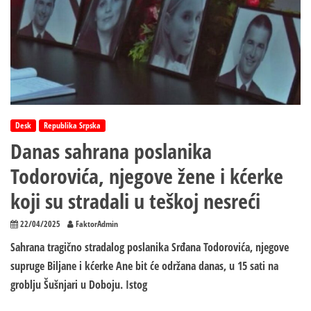
VOLJENI
NIKAD
NE
UMIRU!
Desk
Republika Srpska
Danas sahrana poslanika
Todorovića, njegove žene i kćerke
koji su stradali u teškoj nesreći
22/04/2025
FaktorAdmin
Sahrana tragično stradalog poslanika Srđana Todorovića, njegove
supruge Biljane i kćerke Ane bit će održana danas, u 15 sati na
groblju Šušnjari u Doboju. Istog