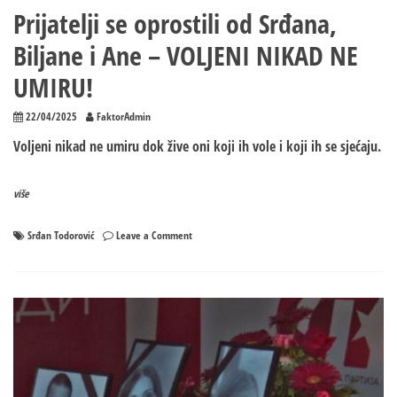
Prijatelji se oprostili od Srđana,
Biljane i Ane – VOLJENI NIKAD NE
UMIRU!
22/04/2025
FaktorAdmin
Voljeni nikad ne umiru dok žive oni koji ih vole i koji ih se sjećaju.
više
on
Srđan Todorović
Leave a Comment
Prijatelji
se
oprostili
od
Srđana,
Biljane
i
Ane
–