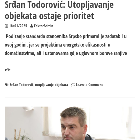
Srđan Todorović: Utopljavanje
objekata ostaje prioritet
18/01/2025
FaktorAdmin
Podizanje standarda stanovnika Srpske primarni je zadatak i u
ovoj godini, jer se projektima energetske efikasnosti u
domaćinstvima, ali i ustanovama gdje uglavnom borave ranjive
više
on
Srđan Todorović
utopljavanje objekata
Leave a Comment
,
Srđan
Todorović:
Utopljavanje
objekata
ostaje
prioritet