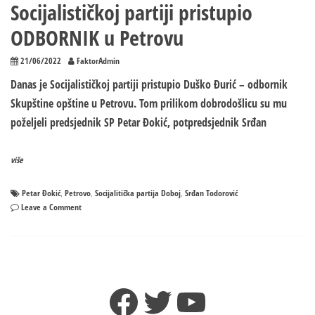
Socijalističkoj partiji pristupio
ODBORNIK u Petrovu
21/06/2022
FaktorAdmin
Danas je Socijalističkoj partiji pristupio Duško Đurić – odbornik
Skupštine opštine u Petrovu. Tom prilikom dobrodošlicu su mu
poželjeli predsjednik SP Petar Đokić, potpredsjednik Srđan
više
Petar Đokić
Petrovo
Socijalitička partija Doboj
Srđan Todorović
,
,
,
on
Leave a Comment
Socijalističkoj
partiji
pristupio
ODBORNIK
u
Facebook
Twitter
YouTube
Petrovu