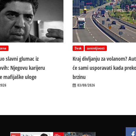
cena
Desk
zanimljivosti
o slavni glumac iz
Kraj divljanju za volanom? Au
vih: Njegovu karijeru
će sami usporavati kada preko
ile mafijaške uloge
brzinu
2026
03/08/2026