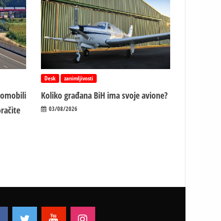
Desk
zanimljivosti
tomobili
Koliko građana BiH ima svoje avione?
račite
03/08/2026