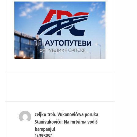
zeljko treb.
Vukanovićeva poruka
Stanivukoviću: Na mrtvima vodiš
kampanju!
19/09/2024