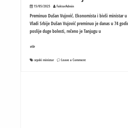
15/05/2025
FaktorAdmin
Preminuo Dušan Vujović. Еkonomista i bivši ministar u
Vladi Srbije Dušan Vujović preminuo je danas u 74 godi
poslije duge bolesti, rečeno je Tanjugu u
više
on
srpski ministar
Leave a Comment
Preminuo
Dušan
Vujović,
bivši
ministar
finansija