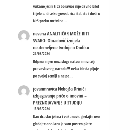
vukane jesi li ti zaboravio? nije davno bilo!
ti jelena drasko govedarica itd. ste i dosli u
N:S:preko mrtvi na…
nevena
ANALITIČAR MOŽE BITI
SVAKO: Obradović iznijela
neutemeljene tvrdnje o Dodiku
26/08/2024
Biljana i njen muz sluge natoa i mrzitelji
pravoslavnog naroda!!! neka ide da pljuje
po svojoj zemlji a ne po…
jovanmravica
Nebojša Drinić i
izbjegavanje priče o imovini –
PREZNOJAVANJE U STUDIJU
15/08/2024
Kao drasko jelena i vukanovic gledajte ovo
gledajte ono lazu ja sam posten plate