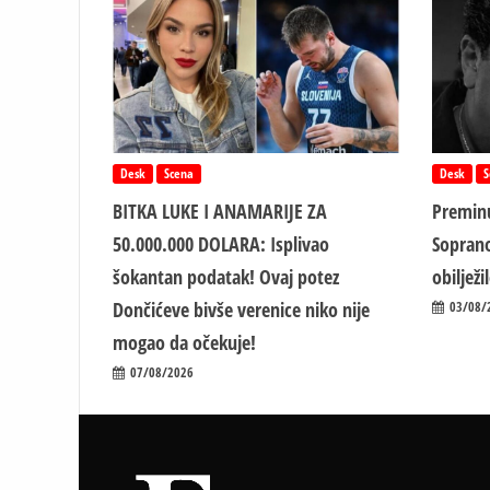
Desk
Scena
Desk
S
BITKA LUKE I ANAMARIJE ZA
Preminu
50.000.000 DOLARA: Isplivao
Soprano
šokantan podatak! Ovaj potez
obiljež
Dončićeve bivše verenice niko nije
03/08/
mogao da očekuje!
07/08/2026