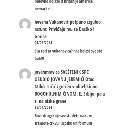
redovno dolaze iz britanije amerike
nemacke!…
nevena
Vukanović potpuno izgubio
razum: Priviđaju mu se Draško i
Gorica
05/08/2024
Sta reci za vukanovica? nije bolest sve sto
boli!!!
jovanmravica
SVEŠTENIK SPC
OSUDIO JOVANU JEREMIĆ! Otac
Miloš Lučić zgrožen voditeljkinim
BOGOHULNIM ČINOM: E, Srbijo, pala
si na niske grane
25/07/2024
Boze dragi koje sve starlete nakaze
sramote crkvu i srpsku uniformu!!!