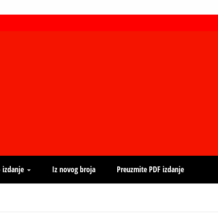
 izdanje
Iz novog broja
Preuzmite PDF izdanje