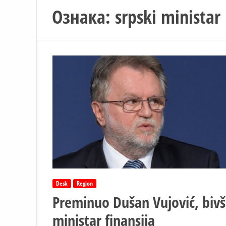
Ознака:
srpski ministar
Desk
Region
Preminuo Dušan Vujović, bivš
ministar finansija