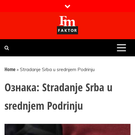
Skip
to
content
Faktor magazin
Uvijek presudan
Home
»
Stradanje Srba u srednjem Podrinju
Ознака:
Stradanje Srba u
srednjem Podrinju