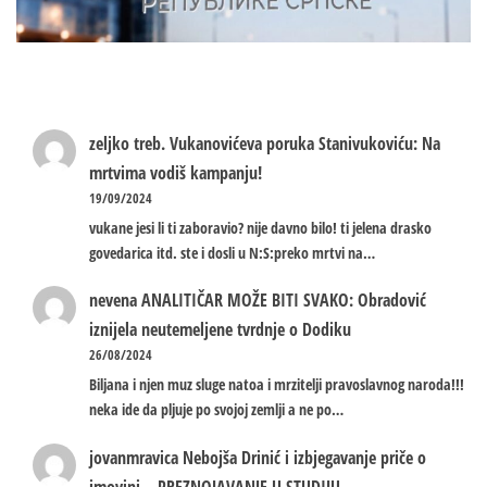
zeljko treb.
Vukanovićeva poruka Stanivukoviću: Na
mrtvima vodiš kampanju!
19/09/2024
vukane jesi li ti zaboravio? nije davno bilo! ti jelena drasko
govedarica itd. ste i dosli u N:S:preko mrtvi na…
nevena
ANALITIČAR MOŽE BITI SVAKO: Obradović
iznijela neutemeljene tvrdnje o Dodiku
26/08/2024
Biljana i njen muz sluge natoa i mrzitelji pravoslavnog naroda!!!
neka ide da pljuje po svojoj zemlji a ne po…
jovanmravica
Nebojša Drinić i izbjegavanje priče o