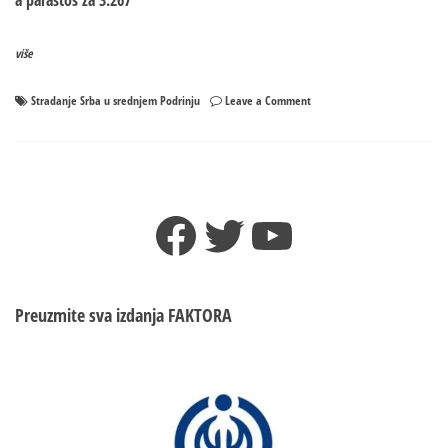
a parastos za 3.267
više
on
Stradanje Srba u srednjem Podrinju
Leave a Comment
Obilježavanje
32
godine
od
stradanja
Facebook
Twitter
YouTube
Srba
u
srednjem
Podrinju
Preuzmite sva izdanja
FAKTORA