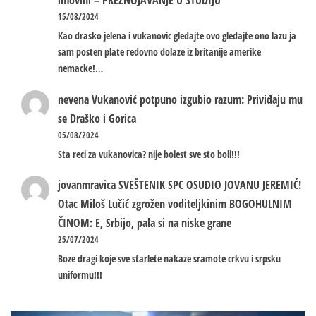
imovini – PREZNOJAVANJE U STUDIJU
15/08/2024
Kao drasko jelena i vukanovic gledajte ovo gledajte ono lazu ja
sam posten plate redovno dolaze iz britanije amerike
nemacke!…
nevena
Vukanović potpuno izgubio razum: Priviđaju mu
se Draško i Gorica
05/08/2024
Sta reci za vukanovica? nije bolest sve sto boli!!!
jovanmravica
SVEŠTENIK SPC OSUDIO JOVANU JEREMIĆ!
Otac Miloš Lučić zgrožen voditeljkinim BOGOHULNIM
ČINOM: E, Srbijo, pala si na niske grane
25/07/2024
Boze dragi koje sve starlete nakaze sramote crkvu i srpsku
uniformu!!!