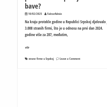
bave?
10/02/2025
FaktorAdmin
Na kraju protekle godine u Republici Srpskoj djelovalo 
3.008 stranih firmi, što je u odnosu na prvi dan 2024.
godine više za 287, međutim,
više
on
strane firme u Srpskoj
Leave a Comment
Koliko
je
stranih
firmi
lani
poslovalo
u
Srpskoj
i
čime