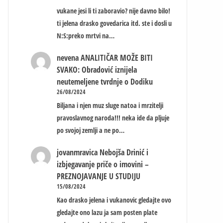
vukane jesi li ti zaboravio? nije davno bilo!
ti jelena drasko govedarica itd. ste i dosli u
N:S:preko mrtvi na…
nevena
ANALITIČAR MOŽE BITI
SVAKO: Obradović iznijela
neutemeljene tvrdnje o Dodiku
26/08/2024
Biljana i njen muz sluge natoa i mrzitelji
pravoslavnog naroda!!! neka ide da pljuje
po svojoj zemlji a ne po…
jovanmravica
Nebojša Drinić i
izbjegavanje priče o imovini –
PREZNOJAVANJE U STUDIJU
15/08/2024
Kao drasko jelena i vukanovic gledajte ovo
gledajte ono lazu ja sam posten plate