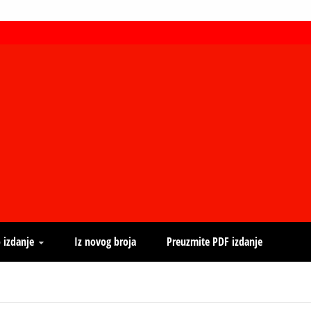
 izdanje
Iz novog broja
Preuzmite PDF izdanje