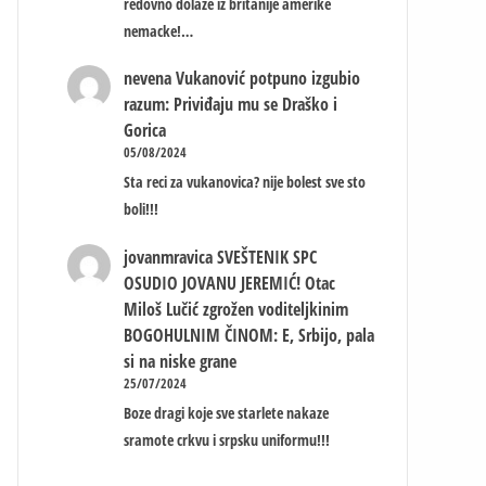
redovno dolaze iz britanije amerike
nemacke!…
nevena
Vukanović potpuno izgubio
razum: Priviđaju mu se Draško i
Gorica
05/08/2024
Sta reci za vukanovica? nije bolest sve sto
boli!!!
jovanmravica
SVEŠTENIK SPC
OSUDIO JOVANU JEREMIĆ! Otac
Miloš Lučić zgrožen voditeljkinim
BOGOHULNIM ČINOM: E, Srbijo, pala
si na niske grane
25/07/2024
Boze dragi koje sve starlete nakaze
sramote crkvu i srpsku uniformu!!!