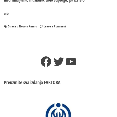
informacijama, muškarac ubio suprugu, pa izvršio
više
on
Strava u Novom Pazaru
Leave a Comment
Strava
u
Novom
Pazaru:
Ubio
Facebook
Twitter
YouTube
suprugu,
pa
sebe
Preuzmite sva izdanja
FAKTORA