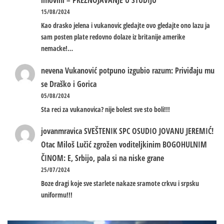
imovini – PREZNOJAVANJE U STUDIJU
15/08/2024
Kao drasko jelena i vukanovic gledajte ovo gledajte ono lazu ja
sam posten plate redovno dolaze iz britanije amerike
nemacke!…
nevena
Vukanović potpuno izgubio razum: Priviđaju mu
se Draško i Gorica
05/08/2024
Sta reci za vukanovica? nije bolest sve sto boli!!!
jovanmravica
SVEŠTENIK SPC OSUDIO JOVANU JEREMIĆ!
Otac Miloš Lučić zgrožen voditeljkinim BOGOHULNIM
ČINOM: E, Srbijo, pala si na niske grane
25/07/2024
Boze dragi koje sve starlete nakaze sramote crkvu i srpsku
uniformu!!!