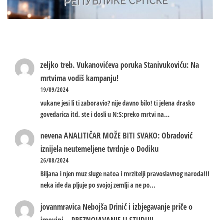
zeljko treb.
Vukanovićeva poruka Stanivukoviću: Na
mrtvima vodiš kampanju!
19/09/2024
vukane jesi li ti zaboravio? nije davno bilo! ti jelena drasko
govedarica itd. ste i dosli u N:S:preko mrtvi na…
nevena
ANALITIČAR MOŽE BITI SVAKO: Obradović
iznijela neutemeljene tvrdnje o Dodiku
26/08/2024
Biljana i njen muz sluge natoa i mrzitelji pravoslavnog naroda!!!
neka ide da pljuje po svojoj zemlji a ne po…
jovanmravica
Nebojša Drinić i izbjegavanje priče o