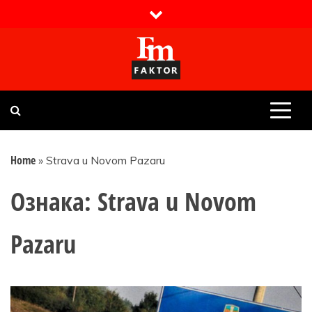
Skip
to
content
Faktor magazin
Uvijek presudan
Home
»
Strava u Novom Pazaru
Ознака:
Strava u Novom
Pazaru