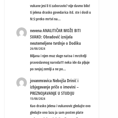
vukane jesi li ti zaboravio? nije davno bilo!
ti jelena drasko govedarica itd. ste i dosli u
N:S:preko mrtvi na…
nevena
ANALITIČAR MOŽE BITI
SVAKO: Obradović iznijela
neutemeljene tvrdnje o Dodiku
26/08/2024
Biljana i njen muz sluge natoa i mrzitelji
pravoslavnog naroda!!! neka ide da pljuje
po svojoj zemlji a ne po…
jovanmravica
Nebojša Drinić i
izbjegavanje priče o imovini –
PREZNOJAVANJE U STUDIJU
15/08/2024
Kao drasko jelena i vukanovic gledajte ovo
gledajte ono lazu ja sam posten plate