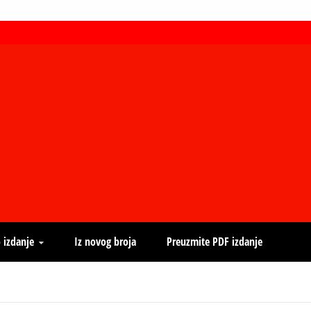
 izdanje
Iz novog broja
Preuzmite PDF izdanje