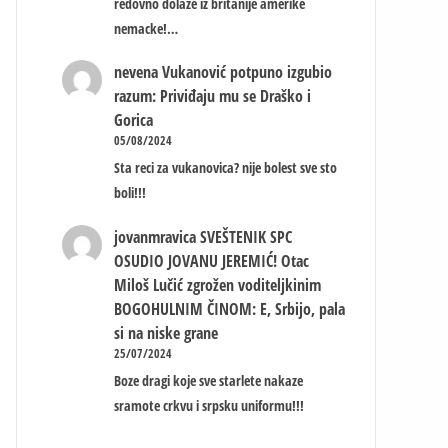
redovno dolaze iz britanije amerike
nemacke!…
nevena
Vukanović potpuno izgubio
razum: Priviđaju mu se Draško i
Gorica
05/08/2024
Sta reci za vukanovica? nije bolest sve sto
boli!!!
jovanmravica
SVEŠTENIK SPC
OSUDIO JOVANU JEREMIĆ! Otac
Miloš Lučić zgrožen voditeljkinim
BOGOHULNIM ČINOM: E, Srbijo, pala
si na niske grane
25/07/2024
Boze dragi koje sve starlete nakaze
sramote crkvu i srpsku uniformu!!!