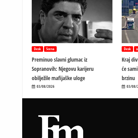
Desk
Scena
Desk
z
Preminuo slavni glumac iz
Kraj di
Sopranovih: Njegovu karijeru
će sami
obilježile mafijaške uloge
brzinu
03/08/2026
03/08/