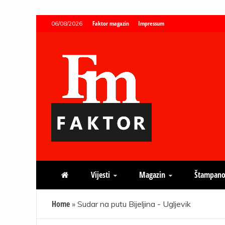
Skip
Faktor magazin
Impressum
06/08/2026
to
content
Faktor magazin
Uvijek presudan
Vijesti
Magazin
Štampano
Home
»
Sudar na putu Bijeljina - Ugljevik