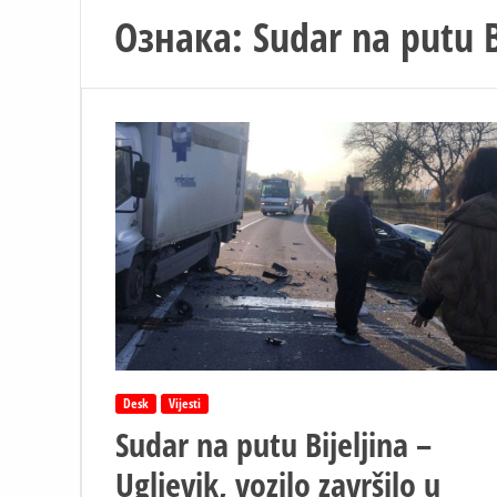
Ознака:
Sudar na putu B
Desk
Vijesti
Sudar na putu Bijeljina –
Ugljevik, vozilo završilo u