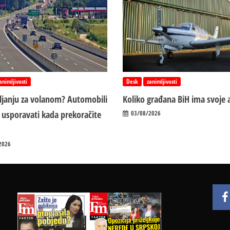
animljivosti
Desk
zanimljivosti
vljanju za volanom? Automobili
Koliko građana BiH ima svoje 
 usporavati kada prekoračite
03/08/2026
2026