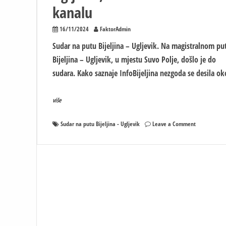
kanalu
16/11/2024
FaktorAdmin
Sudar na putu Bijeljina – Ugljevik. Na magistralnom pu
Bijeljina – Ugljevik, u mjestu Suvo Polje, došlo je do
sudara. Kako saznaje InfoBijeljina nezgoda se desila ok
više
on
Sudar na putu Bijeljina - Ugljevik
Leave a Comment
Sudar
na
putu
Bijeljina
–
Ugljevik,
vozilo
završilo
u
kanalu