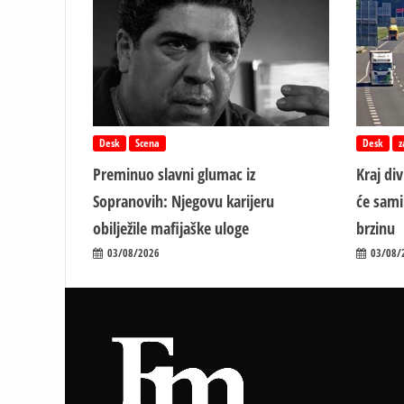
Desk
Scena
Desk
z
Preminuo slavni glumac iz
Kraj di
Sopranovih: Njegovu karijeru
će sami
obilježile mafijaške uloge
brzinu
03/08/2026
03/08/