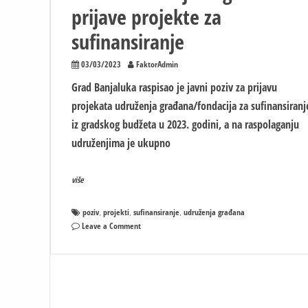
prijave projekte za
sufinansiranje
03/03/2023
FaktorAdmin
Grad Banjaluka raspisao je javni poziv za prijavu
projekata udruženja građana/fondacija za sufinansiranj
iz gradskog budžeta u 2023. godini, a na raspolaganju
udruženjima je ukupno
više
poziv
projekti
sufinansiranje
udruženja građana
,
,
,
on
Leave a Comment
Banjaluka
daje
više
para:
Poziv
udruženjima