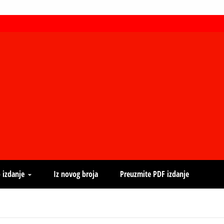
 izdanje
Iz novog broja
Preuzmite PDF izdanje