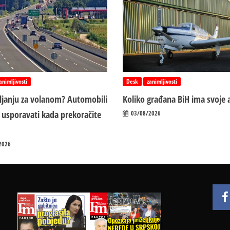
animljivosti
Desk
zanimljivosti
vljanju za volanom? Automobili
Koliko građana BiH ima svoje 
 usporavati kada prekoračite
03/08/2026
2026