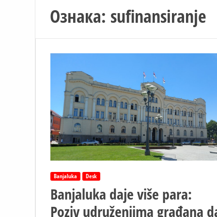
Ознака:
sufinansiranje
Banjaluka
Desk
Banjaluka daje više para:
Poziv udruženjima građana d