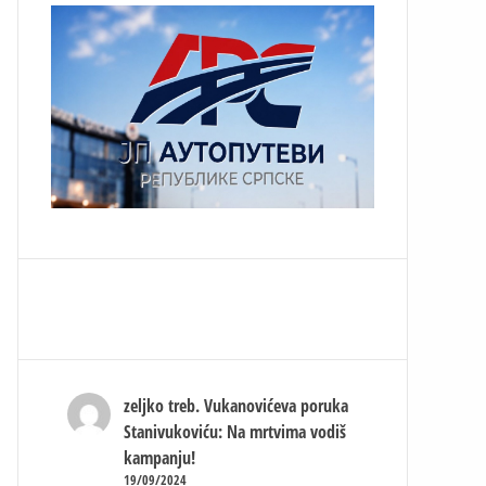
zeljko treb.
Vukanovićeva poruka
Stanivukoviću: Na mrtvima vodiš
kampanju!
19/09/2024