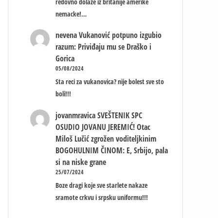
redovno dolaze iz britanije amerike
nemacke!…
nevena
Vukanović potpuno izgubio
razum: Priviđaju mu se Draško i
Gorica
05/08/2024
Sta reci za vukanovica? nije bolest sve sto
boli!!!
jovanmravica
SVEŠTENIK SPC
OSUDIO JOVANU JEREMIĆ! Otac
Miloš Lučić zgrožen voditeljkinim
BOGOHULNIM ČINOM: E, Srbijo, pala
si na niske grane
25/07/2024
Boze dragi koje sve starlete nakaze
sramote crkvu i srpsku uniformu!!!