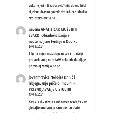
vukane jesi li ti zaboravio? nije davno bilo!
ti jelena drasko govedarica itd. ste i dosli u
N:S:preko mrtvi na…
nevena
ANALITIČAR MOŽE BITI
SVAKO: Obradović iznijela
neutemeljene tvrdnje o Dodiku
26/08/2024
Biljana i njen muz sluge natoa i mrzitelji
pravoslavnog naroda!!! neka ide da pljuje
po svojoj zemlji a ne po…
jovanmravica
Nebojša Drinić i
izbjegavanje priče o imovini –
PREZNOJAVANJE U STUDIJU
15/08/2024
Kao drasko jelena i vukanovic gledajte ovo
gledajte ono lazu ja sam posten plate