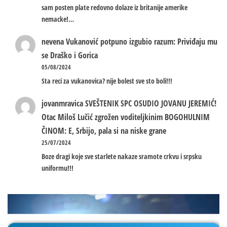
sam posten plate redovno dolaze iz britanije amerike
nemacke!…
nevena
Vukanović potpuno izgubio razum: Priviđaju mu
se Draško i Gorica
05/08/2024
Sta reci za vukanovica? nije bolest sve sto boli!!!
jovanmravica
SVEŠTENIK SPC OSUDIO JOVANU JEREMIĆ!
Otac Miloš Lučić zgrožen voditeljkinim BOGOHULNIM
ČINOM: E, Srbijo, pala si na niske grane
25/07/2024
Boze dragi koje sve starlete nakaze sramote crkvu i srpsku
uniformu!!!