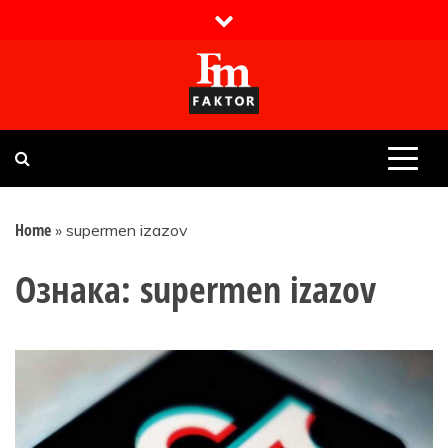
Skip
to
content
Faktor magazin
Uvijek presudan
Home
»
supermen izazov
Ознака:
supermen izazov