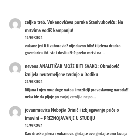
zeljko treb.
Vukanovićeva poruka Stanivukoviću: Na
mrtvima vodiš kampanju!
19/09/2024
vukane jesi li ti zaboravio? nije davno bilo! ti jelena drasko
govedarica itd. ste i dosli u N:S:preko mrtvi na…
nevena
ANALITIČAR MOŽE BITI SVAKO: Obradović
iznijela neutemeljene tvrdnje o Dodiku
26/08/2024
Biljana i njen muz sluge natoa i mrzitelji pravoslavnog naroda!!!
neka ide da pljuje po svojoj zemlji a ne po…
jovanmravica
Nebojša Drinić i izbjegavanje priče o
imovini – PREZNOJAVANJE U STUDIJU
15/08/2024
Kao drasko jelena i vukanovic gledajte ovo gledajte ono lazu ja