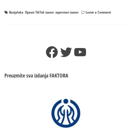
on
Banjaluka
Opasni TikTok izazov
supermen izazov
Leave a Comment
,
,
Policija
upozorava:
Opasni
TikTok
izazov
Facebook
Twitter
YouTube
prisutan
i
u
Banjaluci!
POVRIJEĐENO
Preuzmite sva izdanja
FAKTORA
DIJETE