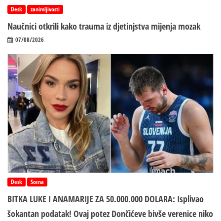
Desk
zanimljivosti
Naučnici otkrili kako trauma iz d‌jetinjstva mijenja mozak
07/08/2026
Desk
Scena
BITKA LUKE I ANAMARIJE ZA 50.000.000 DOLARA: Isplivao
šokantan podatak! Ovaj potez Dončićeve bivše verenice niko