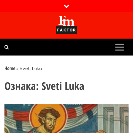
Skip
to
content
Faktor magazin
Uvijek presudan
Home
»
Sveti Luka
Ознака:
Sveti Luka