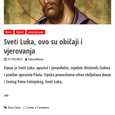
Desk
Vijesti
zanimljivosti
Sveti Luka, ovo su običaji i
vjerovanja
31/10/2023
FaktorAdmin
Danas je Sveti Luka, apostol i jevanđelist, svjedok Hristovih čudesa
i pratilac apostola Pavla. Srpska pravoslavna crkva obilježava danas
i Svetog Petra Cetinjskog. Sveti Luka,
više
on
Sveti Luka
Leave a Comment
Sveti