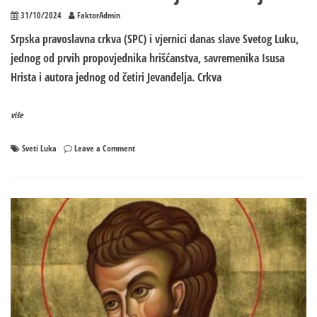
31/10/2024
FaktorAdmin
Srpska pravoslavna crkva (SPC) i vjernici danas slave Svetog Luku,
jednog od prvih propovjednika hrišćanstva, savremenika Isusa
Hrista i autora jednog od četiri Jevanđelja. Crkva
više
on
Sveti Luka
Leave a Comment
Sveti
Luka:
Simbol
vjere
i
istrajnosti