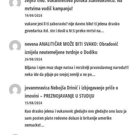
zeljko treb.
Vukanovićeva poruka Stanivukoviću: Na
mrtvima vodiš kampanju!
19/09/2024
vukane jesi li ti zaboravio? nije davno bilo! ti jelena drasko
govedarica itd. ste i dosli u N:S:preko mrtvi na…
nevena
ANALITIČAR MOŽE BITI SVAKO: Obradović
iznijela neutemeljene tvrdnje o Dodiku
26/08/2024
Biljana i njen muz sluge natoa i mrzitelji pravoslavnog naroda!!!
neka ide da pljuje po svojoj zemlji a ne po…
jovanmravica
Nebojša Drinić i izbjegavanje priče o
imovini – PREZNOJAVANJE U STUDIJU
15/08/2024
Kao drasko jelena i vukanovic gledajte ovo gledajte ono lazu ja
sam posten plate redovno dolaze iz britanije amerike
nemacke!…