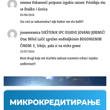
nevena
Vukanović potpuno izgubio razum: Priviđaju mu
se Draško i Gorica
05/08/2024
Sta reci za vukanovica? nije bolest sve sto boli!!!
jovanmravica
SVEŠTENIK SPC OSUDIO JOVANU JEREMIĆ!
Otac Miloš Lučić zgrožen voditeljkinim BOGOHULNIM
ČINOM: E, Srbijo, pala si na niske grane
25/07/2024
Boze dragi koje sve starlete nakaze sramote crkvu i srpsku
uniformu!!!