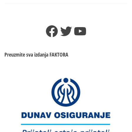
Luka,
ovo
su
običaji
Facebook
Twitter
YouTube
i
vjerovanja
Preuzmite sva izdanja
FAKTORA