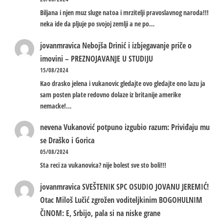
Biljana i njen muz sluge natoa i mrzitelji pravoslavnog naroda!!!
neka ide da pljuje po svojoj zemlji a ne po…
jovanmravica
Nebojša Drinić i izbjegavanje priče o
imovini – PREZNOJAVANJE U STUDIJU
15/08/2024
Kao drasko jelena i vukanovic gledajte ovo gledajte ono lazu ja
sam posten plate redovno dolaze iz britanije amerike
nemacke!…
nevena
Vukanović potpuno izgubio razum: Priviđaju mu
se Draško i Gorica
05/08/2024
Sta reci za vukanovica? nije bolest sve sto boli!!!
jovanmravica
SVEŠTENIK SPC OSUDIO JOVANU JEREMIĆ!
Otac Miloš Lučić zgrožen voditeljkinim BOGOHULNIM
ČINOM: E, Srbijo, pala si na niske grane