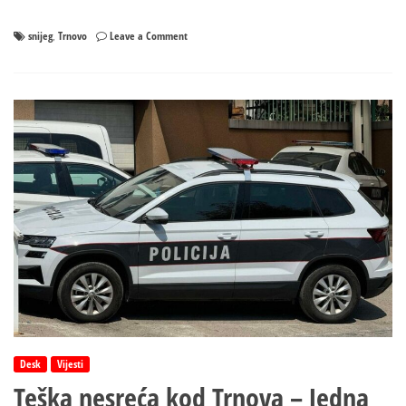
on
snijeg
Trnovo
Leave a Comment
,
Zbog
snježnih
padavina
obustavljen
saobraćaj
na
putu
Foča-
Trnovo
Desk
Vijesti
Teška nesreća kod Trnova – Jedna