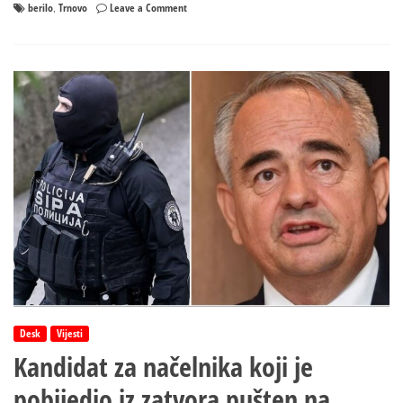
on
berilo
Trnovo
Leave a Comment
,
Berilo
pobijedio
iz
pritvora
za
načelnika
Trnova
ali
neće
u
fotelju?
Desk
Vijesti
Kandidat za načelnika koji je
pobijedio iz zatvora pušten na