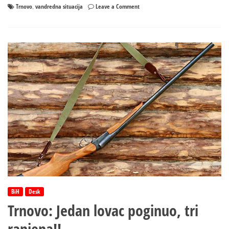
on
Trnovo
vandredna situacija
Leave a Comment
,
U
Trnovu
proglašena
vanredna
situacija
BiH
Desk
Trnovo: Jedan lovac poginuo, tri
ranjena!!