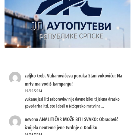
zeljko treb.
Vukanovićeva poruka Stanivukoviću: Na
mrtvima vodiš kampanju!
19/09/2024
vukane jesi li ti zaboravio? nije davno bilo! ti jelena drasko
govedarica itd. ste i dosli u N:S:preko mrtvi na…
nevena
ANALITIČAR MOŽE BITI SVAKO: Obradović
iznijela neutemeljene tvrdnje o Dodiku
26/08/2024