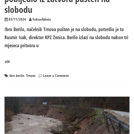
slobodu
03/11/2024
FaktorAdmin
Ibro Berilo, načelnik Trnova pušten je na slobodu, potvrdio je to
Rusmir Isak, direktor KPZ Zenica. Berilo izlazi na slobodu nakon tri
mjeseca pritvora u
više
on
ibro berilo
Trnovo
Leave a Comment
,
Kandidat
za
načelnika
koji
je
pobijedio
iz
zatvora
pušten