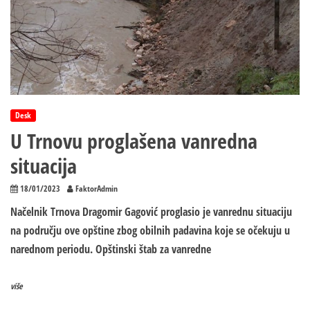
na
slobodu
Desk
U Trnovu proglašena vanredna
situacija
18/01/2023
FaktorAdmin
Načelnik Trnova Dragomir Gagović proglasio je vanrednu situaciju
na području ove opštine zbog obilnih padavina koje se očekuju u
narednom periodu. Opštinski štab za vanredne
više