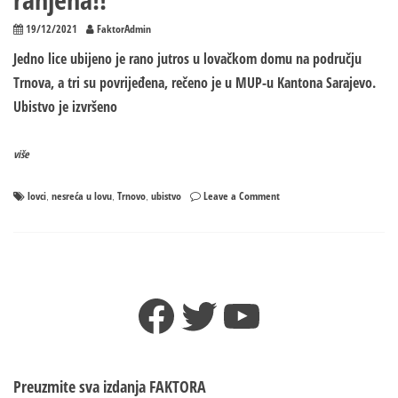
19/12/2021
FaktorAdmin
Jedno lice ubijeno je rano jutros u lovačkom domu na području
Trnova, a tri su povrijeđena, rečeno je u MUP-u Kantona Sarajevo.
Ubistvo je izvršeno
više
on
lovci
nesreća u lovu
Trnovo
ubistvo
Leave a Comment
,
,
,
Trnovo:
Jedan
lovac
poginuo,
tri
Facebook
Twitter
YouTube
ranjena!!
Preuzmite sva izdanja
FAKTORA