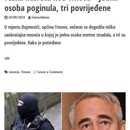
osoba poginula, tri povrijeđene
24/08/2025
FaktorAdmin
U mjestu Dujmovići, općina Trnovo, večeras se dogodila teška
saobraćajna nesreća u kojoj je jedna osoba smrtno stradala, a tri su
povrijeđene. Kako je potvrđeno
više
on
nesreća
Trnovo
Leave a Comment
,
Teška
nesreća
kod
Trnova
–
Jedna
osoba
poginula,
tri
povrijeđene