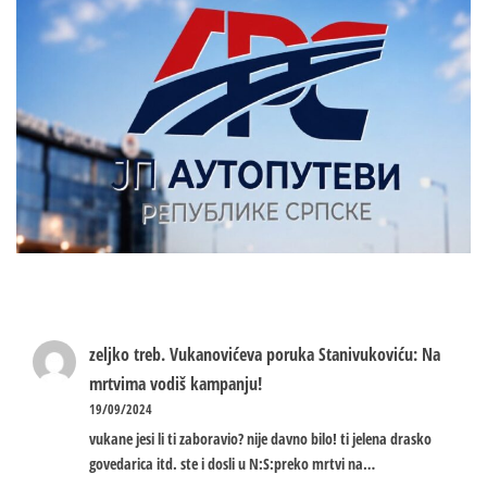
zeljko treb.
Vukanovićeva poruka Stanivukoviću: Na
mrtvima vodiš kampanju!
19/09/2024
vukane jesi li ti zaboravio? nije davno bilo! ti jelena drasko
govedarica itd. ste i dosli u N:S:preko mrtvi na…