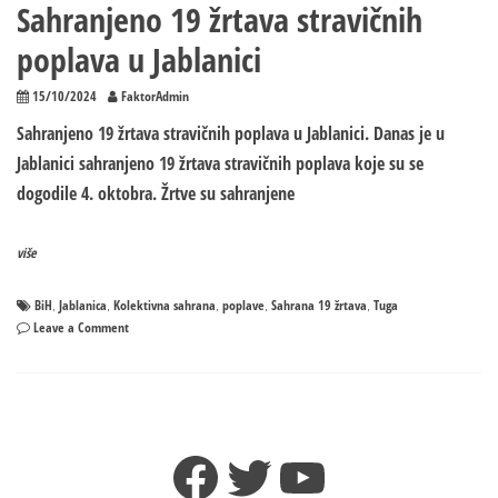
Sahranjeno 19 žrtava stravičnih
poplava u Jablanici
15/10/2024
FaktorAdmin
Sahranjeno 19 žrtava stravičnih poplava u Jablanici. Danas je u
Jablanici sahranjeno 19 žrtava stravičnih poplava koje su se
dogodile 4. oktobra. Žrtve su sahranjene
više
BiH
Jablanica
Kolektivna sahrana
poplave
Sahrana 19 žrtava
Tuga
,
,
,
,
,
on
Leave a Comment
Sahranjeno
19
žrtava
stravičnih
poplava
Facebook
Twitter
YouTube
u
Jablanici