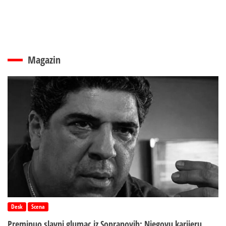
Magazin
Desk
Scena
Preminuo slavni glumac iz Sopranovih: Njegovu karijeru