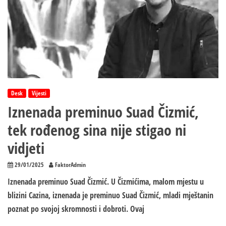
i
tuga
Desk
Vijesti
Iznenada preminuo Suad Čizmić,
tek rođenog sina nije stigao ni
vid‌jeti
29/01/2025
FaktorAdmin
Iznenada preminuo Suad Čizmić. U Čizmićima, malom mjestu u
blizini Cazina, iznenada je preminuo Suad Čizmić, mladi mještanin
poznat po svojoj skromnosti i dobroti. Ovaj