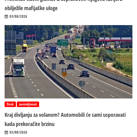
obilježile mafijaške uloge
03/08/2026
Desk
zanimljivosti
Kraj divljanju za volanom? Automobili će sami usporavati
kada prekoračite brzinu
03/08/2026