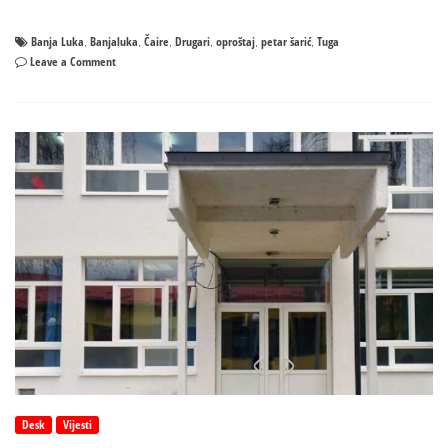
Banja Luka
Banjaluka
Čaire
Drugari
oproštaj
petar šarić
Tuga
,
,
,
,
,
,
on
Leave a Comment
Banjaluka
danas
tuguje:
Drugari
se
emotivnom
porukom
oprostili
od
Petra
Šarića
Desk
Vijesti