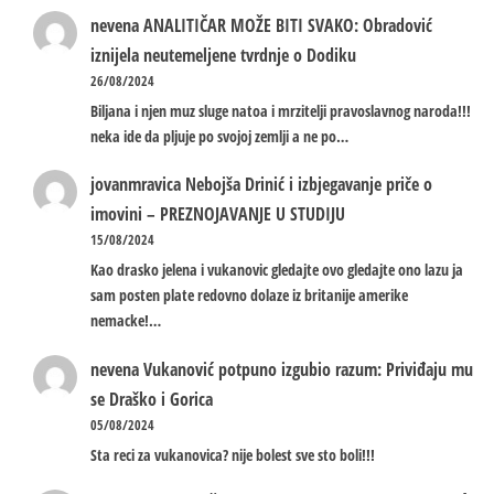
nevena
ANALITIČAR MOŽE BITI SVAKO: Obradović
iznijela neutemeljene tvrdnje o Dodiku
26/08/2024
Biljana i njen muz sluge natoa i mrzitelji pravoslavnog naroda!!!
neka ide da pljuje po svojoj zemlji a ne po…
jovanmravica
Nebojša Drinić i izbjegavanje priče o
imovini – PREZNOJAVANJE U STUDIJU
15/08/2024
Kao drasko jelena i vukanovic gledajte ovo gledajte ono lazu ja
sam posten plate redovno dolaze iz britanije amerike
nemacke!…
nevena
Vukanović potpuno izgubio razum: Priviđaju mu
se Draško i Gorica
05/08/2024
Sta reci za vukanovica? nije bolest sve sto boli!!!