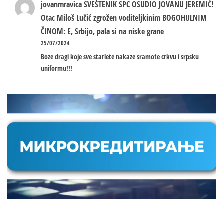
jovanmravica
SVEŠTENIK SPC OSUDIO JOVANU JEREMIĆ!
Otac Miloš Lučić zgrožen voditeljkinim BOGOHULNIM
ČINOM: E, Srbijo, pala si na niske grane
25/07/2024
Boze dragi koje sve starlete nakaze sramote crkvu i srpsku
uniformu!!!