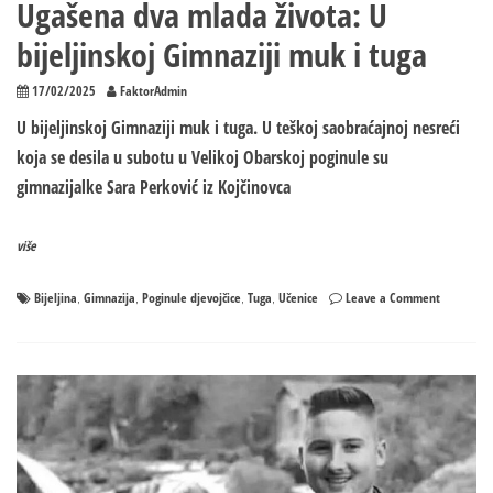
Ugašena dva mlada života: U
bijeljinskoj Gimnaziji muk i tuga
17/02/2025
FaktorAdmin
U bijeljinskoj Gimnaziji muk i tuga. U teškoj saobraćajnoj nesreći
koja se desila u subotu u Velikoj Obarskoj poginule su
gimnazijalke Sara Perković iz Kojčinovca
više
on
Bijeljina
Gimnazija
Poginule djevojčice
Tuga
Učenice
Leave a Comment
,
,
,
,
Ugašena
dva
mlada
života:
U
bijeljinsko
Gimnaziji
muk