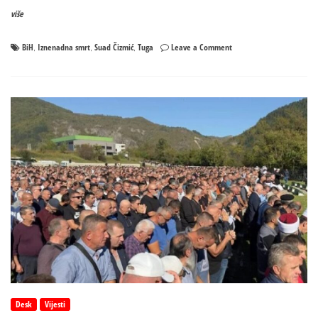
više
on
BiH
Iznenadna smrt
Suad Čizmić
Tuga
Leave a Comment
,
,
,
Iznenada
preminuo
Suad
Čizmić,
tek
rođenog
sina
nije
stigao
ni
vid‌jeti
Desk
Vijesti