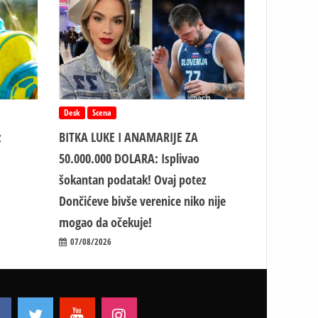
Desk
Scena
z
BITKA LUKE I ANAMARIJE ZA
50.000.000 DOLARA: Isplivao
šokantan podatak! Ovaj potez
Dončićeve bivše verenice niko nije
mogao da očekuje!
07/08/2026