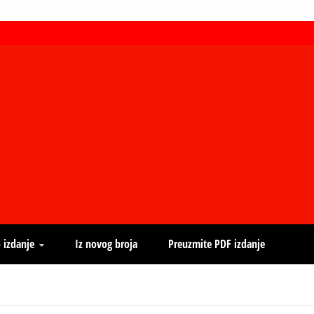
 izdanje
Iz novog broja
Preuzmite PDF izdanje