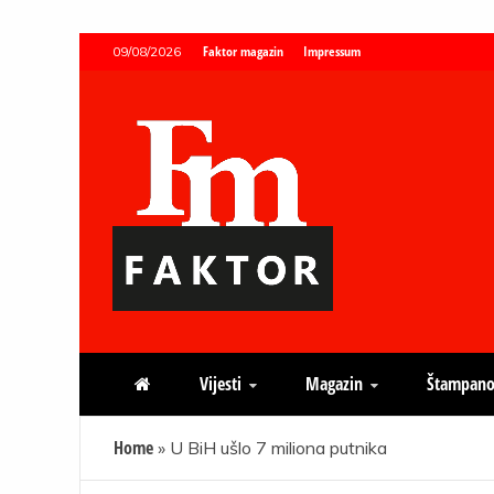
Skip
Faktor magazin
Impressum
09/08/2026
to
content
Faktor magazin
Uvijek presudan
Vijesti
Magazin
Štampano
Home
»
U BiH ušlo 7 miliona putnika