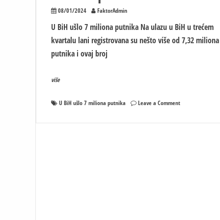
08/01/2024
FaktorAdmin
U BiH ušlo 7 miliona putnika Na ulazu u BiH u trećem
kvartalu lani registrovana su nešto više od 7,32 miliona
putnika i ovaj broj
više
on
U BiH ušlo 7 miliona putnika
Leave a Comment
U
BiH
za
tri
mjeseca
ušlo
7
miliona
putnika?!