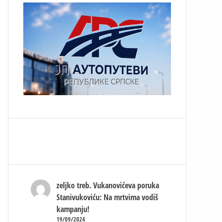
zeljko treb.
Vukanovićeva poruka
Stanivukoviću: Na mrtvima vodiš
kampanju!
19/09/2024