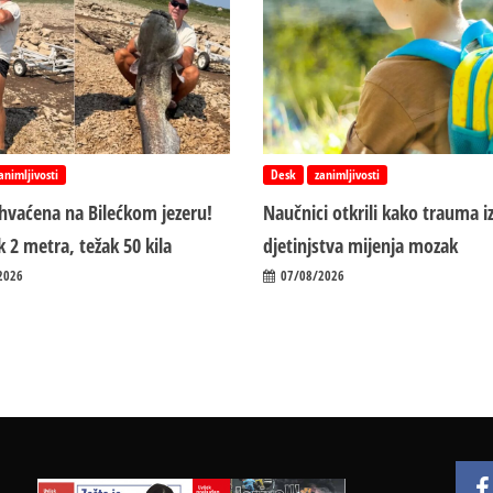
animljivosti
Desk
zanimljivosti
uhvaćena na Bilećkom jezeru!
Naučnici otkrili kako trauma i
 2 metra, težak 50 kila
d‌jetinjstva mijenja mozak
2026
07/08/2026