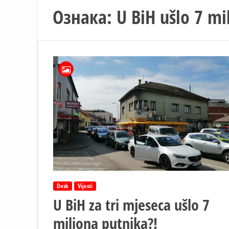
Ознака:
U BiH ušlo 7 mi
Desk
Vijesti
U BiH za tri mjeseca ušlo 7
miliona putnika?!