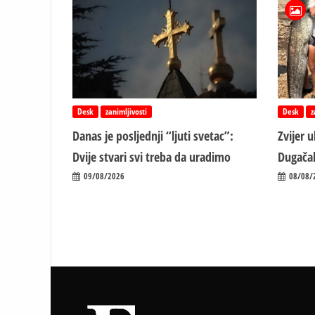
Desk
zanimljivosti
Desk
z
Danas je posljednji “ljuti svetac”:
Zvijer 
Dvije stvari svi treba da uradimo
Dugačak
09/08/2026
08/08/