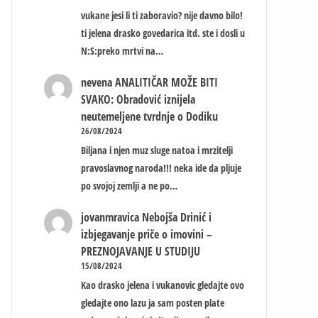
vukane jesi li ti zaboravio? nije davno bilo!
ti jelena drasko govedarica itd. ste i dosli u
N:S:preko mrtvi na…
nevena
ANALITIČAR MOŽE BITI
SVAKO: Obradović iznijela
neutemeljene tvrdnje o Dodiku
26/08/2024
Biljana i njen muz sluge natoa i mrzitelji
pravoslavnog naroda!!! neka ide da pljuje
po svojoj zemlji a ne po…
jovanmravica
Nebojša Drinić i
izbjegavanje priče o imovini –
PREZNOJAVANJE U STUDIJU
15/08/2024
Kao drasko jelena i vukanovic gledajte ovo
gledajte ono lazu ja sam posten plate