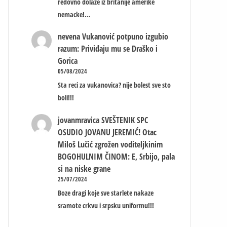
redovno dolaze iz britanije amerike
nemacke!…
nevena
Vukanović potpuno izgubio
razum: Priviđaju mu se Draško i
Gorica
05/08/2024
Sta reci za vukanovica? nije bolest sve sto
boli!!!
jovanmravica
SVEŠTENIK SPC
OSUDIO JOVANU JEREMIĆ! Otac
Miloš Lučić zgrožen voditeljkinim
BOGOHULNIM ČINOM: E, Srbijo, pala
si na niske grane
25/07/2024
Boze dragi koje sve starlete nakaze
sramote crkvu i srpsku uniformu!!!