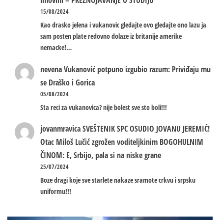
imovini – PREZNOJAVANJE U STUDIJU
15/08/2024
Kao drasko jelena i vukanovic gledajte ovo gledajte ono lazu ja
sam posten plate redovno dolaze iz britanije amerike
nemacke!…
nevena
Vukanović potpuno izgubio razum: Priviđaju mu
se Draško i Gorica
05/08/2024
Sta reci za vukanovica? nije bolest sve sto boli!!!
jovanmravica
SVEŠTENIK SPC OSUDIO JOVANU JEREMIĆ!
Otac Miloš Lučić zgrožen voditeljkinim BOGOHULNIM
ČINOM: E, Srbijo, pala si na niske grane
25/07/2024
Boze dragi koje sve starlete nakaze sramote crkvu i srpsku
uniformu!!!