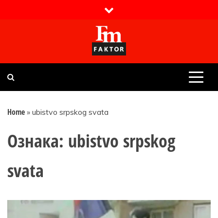
Skip
to
content
Faktor magazin
Uvijek presudan
Home
»
ubistvo srpskog svata
Ознака:
ubistvo srpskog
svata