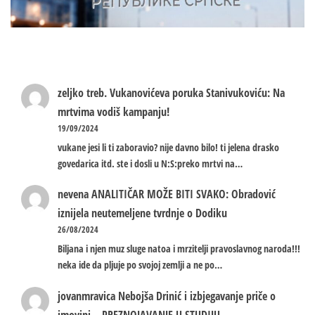
zeljko treb.
Vukanovićeva poruka Stanivukoviću: Na
mrtvima vodiš kampanju!
19/09/2024
vukane jesi li ti zaboravio? nije davno bilo! ti jelena drasko
govedarica itd. ste i dosli u N:S:preko mrtvi na…
nevena
ANALITIČAR MOŽE BITI SVAKO: Obradović
iznijela neutemeljene tvrdnje o Dodiku
26/08/2024
Biljana i njen muz sluge natoa i mrzitelji pravoslavnog naroda!!!
neka ide da pljuje po svojoj zemlji a ne po…
jovanmravica
Nebojša Drinić i izbjegavanje priče o