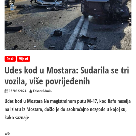
Desk
Vijesti
Udes kod u Mostara: Sudarila se tri
vozila, više povrijeđenih
05/08/2024
FaktorAdmin
Udes kod u Mostara Na magistralnom putu M-17, kod Bafo naselja
na izlazu iz Mostara, došlo je do saobraćajne nezgode u kojoj su,
kako saznaje
više