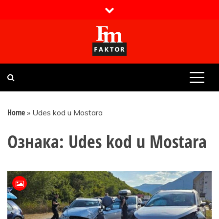
Skip
to
content
Faktor magazin
Uvijek presudan
Home
»
Udes kod u Mostara
Ознака:
Udes kod u Mostara