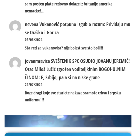
sam posten plate redovno dolaze iz britanije amerike
nemacke!…
nevena
Vukanović potpuno izgubio razum: Priviđaju mu
se Draško i Gorica
05/08/2024
Sta reci za vukanovica? nije bolest sve sto boli!!!
jovanmravica
SVEŠTENIK SPC OSUDIO JOVANU JEREMIĆ!
Otac Miloš Lučić zgrožen voditeljkinim BOGOHULNIM
ČINOM: E, Srbijo, pala si na niske grane
25/07/2024
Boze dragi koje sve starlete nakaze sramote crkvu i srpsku
uniformu!!!