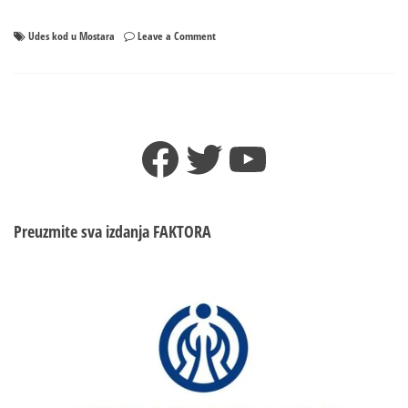
on
Udes kod u Mostara
Leave a Comment
Udes
kod
u
Mostara:
Sudarila
Facebook
Twitter
YouTube
se
tri
vozila,
više
povrijeđenih
Preuzmite sva izdanja
FAKTORA