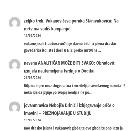
zeljko treb.
Vukanovićeva poruka Stanivukoviću: Na
mrtvima vodiš kampanju!
19/09/2024
vukane jesi li ti zaboravio? nije davno bilo! ti jelena drasko
govedarica itd. ste i dosli u N:S:preko mrtvi na…
nevena
ANALITIČAR MOŽE BITI SVAKO: Obradović
iznijela neutemeljene tvrdnje o Dodiku
26/08/2024
Biljana i njen muz sluge natoa i mrzitelji pravoslavnog naroda!!!
neka ide da pljuje po svojoj zemlji a ne po…
jovanmravica
Nebojša Drinić i izbjegavanje priče o
imovini – PREZNOJAVANJE U STUDIJU
15/08/2024
Kao drasko jelena i vukanovic gledajte ovo gledajte ono lazu ja