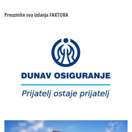
borbene
gotovosti
Preuzmite sva izdanja
FAKTORA