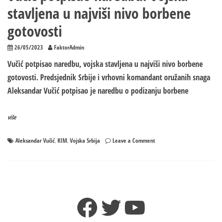
stavljena u najviši nivo borbene
gotovosti
26/05/2023
FaktorAdmin
Vučić potpisao naredbu, vojska stavljena u najviši nivo borbene
gotovosti. Predsjednik Srbije i vrhovni komandant oružanih snaga
Aleksandar Vučić potpisao je naredbu o podizanju borbene
više
on
Aleksandar Vučić
KIM
Vojska Srbija
Leave a Comment
,
,
Vučić
potpisao
naredbu:
Vojska
stavljena
Facebook
Twitter
YouTube
u
najviši
nivo