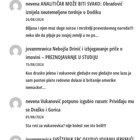
nevena
ANALITIČAR MOŽE BITI SVAKO: Obradović
iznijela neutemeljene tvrdnje o Dodiku
26/08/2024
Biljana i njen muz sluge natoa i mrzitelji pravoslavnog naroda!!!
neka ide da pljuje po svojoj zemlji a ne po…
jovanmravica
Nebojša Drinić i izbjegavanje priče o
imovini – PREZNOJAVANJE U STUDIJU
15/08/2024
Kao drasko jelena i vukanovic gledajte ovo gledajte ono lazu ja
sam posten plate redovno dolaze iz britanije amerike
nemacke!…
nevena
Vukanović potpuno izgubio razum: Priviđaju mu
se Draško i Gorica
05/08/2024
Sta reci za vukanovica? nije bolest sve sto boli!!!
jovanmravica
SVEŠTENIK SPC OSUDIO JOVANU JEREMIĆ!