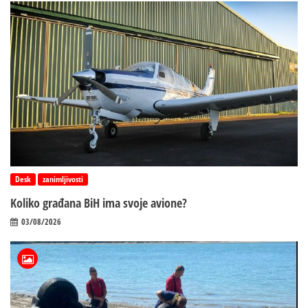
Desk
zanimljivosti
Koliko građana BiH ima svoje avione?
03/08/2026