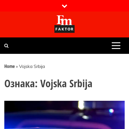
Skip
to
content
Faktor magazin
Uvijek presudan
Home
»
Vojska Srbija
Ознака:
Vojska Srbija