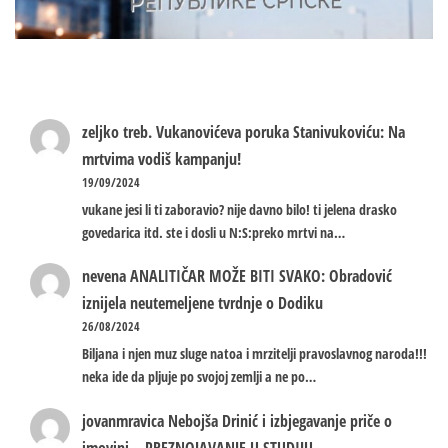
zeljko treb.
Vukanovićeva poruka Stanivukoviću: Na
mrtvima vodiš kampanju!
19/09/2024
vukane jesi li ti zaboravio? nije davno bilo! ti jelena drasko
govedarica itd. ste i dosli u N:S:preko mrtvi na…
nevena
ANALITIČAR MOŽE BITI SVAKO: Obradović
iznijela neutemeljene tvrdnje o Dodiku
26/08/2024
Biljana i njen muz sluge natoa i mrzitelji pravoslavnog naroda!!!
neka ide da pljuje po svojoj zemlji a ne po…
jovanmravica
Nebojša Drinić i izbjegavanje priče o