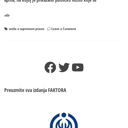
aprila, na kojoj je prikazano putničko vozilo koje se
više
on
vozila u suprotnom pravcu
Leave a Comment
Žena
bez
dozvole
vozila
automobil
Facebook
Twitter
YouTube
u
suprotnom
smjeru
Preuzmite sva izdanja
FAKTORA