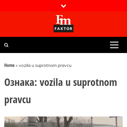
Skip
to
content
Faktor magazin
Uvijek presudan
Home
»
vozila u suprotnom pravcu
Ознака:
vozila u suprotnom
pravcu