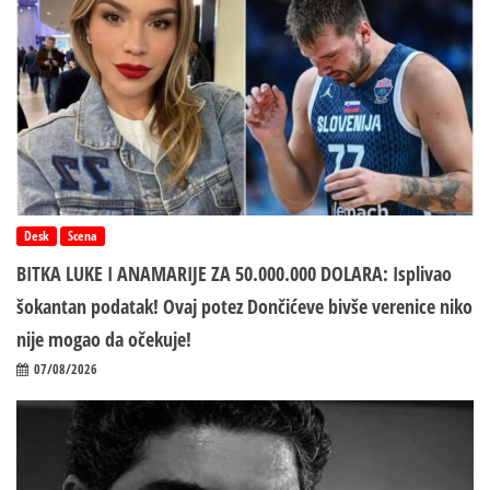
Desk
Scena
BITKA LUKE I ANAMARIJE ZA 50.000.000 DOLARA: Isplivao
šokantan podatak! Ovaj potez Dončićeve bivše verenice niko
nije mogao da očekuje!
07/08/2026