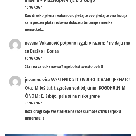
imovini – PREZNOJAVANJE U STUDIJU
15/08/2024
Kao drasko jelena i vukanovic gledajte ovo gledajte ono lazu ja
sam posten plate redovno dolaze iz britanije amerike
nemacke!…
nevena
Vukanović potpuno izgubio razum: Priviđaju mu
se Draško i Gorica
05/08/2024
Sta reci za vukanovica? nije bolest sve sto boli!!!
jovanmravica
SVEŠTENIK SPC OSUDIO JOVANU JEREMIĆ!
Otac Miloš Lučić zgrožen voditeljkinim BOGOHULNIM
ČINOM: E, Srbijo, pala si na niske grane
25/07/2024
Boze dragi koje sve starlete nakaze sramote crkvu i srpsku
uniformu!!!