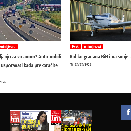
animljivosti
Desk
zanimljivosti
vljanju za volanom? Automobili
Koliko građana BiH ima svoje 
 usporavati kada prekoračite
03/08/2026
2026