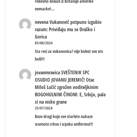
redovno dolaze iz britanije amerike
nemacke!…
nevena
Vukanović potpuno izgubio
razum: Priviđaju mu se Draško i
Gorica
05/08/2024
Sta reci za vukanovica? nije bolest sve sto
boli!!!
jovanmravica
SVEŠTENIK SPC
OSUDIO JOVANU JEREMIĆ! Otac
Miloš Lučić zgrožen voditeljkinim
BOGOHULNIM ČINOM: E, Srbijo, pala
si na niske grane
25/07/2024
Boze dragi koje sve starlete nakaze
sramote crkvu i srpsku uniformu!!!