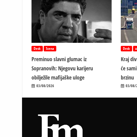
Desk
Scena
Desk
z
Preminuo slavni glumac iz
Kraj di
Sopranovih: Njegovu karijeru
će sami
obilježile mafijaške uloge
brzinu
03/08/2026
03/08/