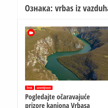
Ознака:
vrbas iz vazduh
Desk
zanimljivosti
Pogledajte očaravajuće
prizore kanjona Vrbasa