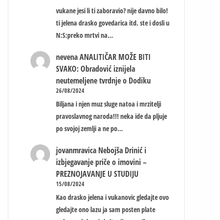
vukane jesi li ti zaboravio? nije davno bilo!
ti jelena drasko govedarica itd. ste i dosli u
N:S:preko mrtvi na…
nevena
ANALITIČAR MOŽE BITI
SVAKO: Obradović iznijela
neutemeljene tvrdnje o Dodiku
26/08/2024
Biljana i njen muz sluge natoa i mrzitelji
pravoslavnog naroda!!! neka ide da pljuje
po svojoj zemlji a ne po…
jovanmravica
Nebojša Drinić i
izbjegavanje priče o imovini –
PREZNOJAVANJE U STUDIJU
15/08/2024
Kao drasko jelena i vukanovic gledajte ovo
gledajte ono lazu ja sam posten plate