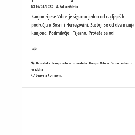
16/04/2023
FaktorAdmin
Kanjon rijeke Vrbas je sigurno jedno od najljepših
područja u Bosni i Hercegovini. Sastoji se od dva manja
kanjona, Podmilačje i Tijesno. Proteže se od
više
Banjaluka
kanjoj vrbasa iz vazduha
Kanjon Vrbasa
Vrbas
vrbas iz
,
,
,
,
vazduha
on
Leave a Comment
Pogledajte
očaravajuće
prizore
kanjona
Vrbasa