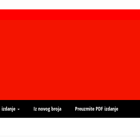
 izdanje
Iz novog broja
Preuzmite PDF izdanje