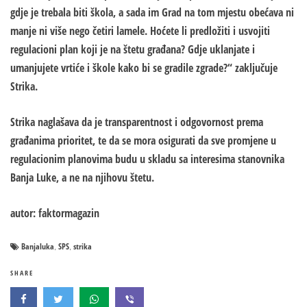
gdje je trebala biti škola, a sada im Grad na tom mjestu obećava ni
manje ni više nego četiri lamele. Hoćete li predložiti i usvojiti
regulacioni plan koji je na štetu građana? Gdje uklanjate i
umanjujete vrtiće i škole kako bi se gradile zgrade?“ zaključuje
Strika.
Strika naglašava da je transparentnost i odgovornost prema
građanima prioritet, te da se mora osigurati da sve promjene u
regulacionim planovima budu u skladu sa interesima stanovnika
Banja Luke, a ne na njihovu štetu.
autor: faktormagazin
Banjaluka
SPS
strika
,
,
SHARE