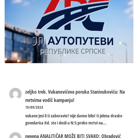
zeljko treb.
Vukanovićeva poruka Stanivukoviću: Na
mrtvima vodiš kampanju!
19/09/2024
vukane jesi li ti zaboravio? nije davno bilo! ti jelena drasko
govedarica itd. ste i dosli u N:S:preko mrtvi na…
nevena
ANALITIČAR MOŽE BITI SVAKO: Obradović