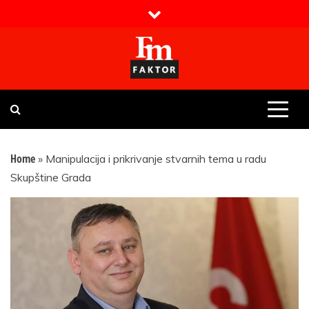
Skip
to
content
Faktor magazin
Uvijek presudan
Home
»
Manipulacija i prikrivanje stvarnih tema u radu
Skupštine Grada