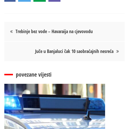
Кретање
Trebinje bez vode – Havaraija na cjevovodu
чланка
Juče u Banjaluci čak 10 saobraćajnih nesreća
povezane vijesti