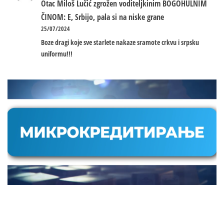
Otac Miloš Lučić zgrožen voditeljkinim BOGOHULNIM
ČINOM: E, Srbijo, pala si na niske grane
25/07/2024
Boze dragi koje sve starlete nakaze sramote crkvu i srpsku
uniformu!!!