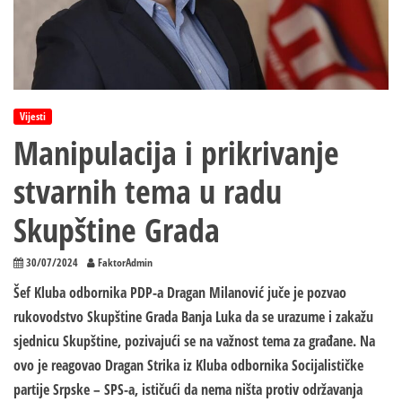
Vijesti
Manipulacija i prikrivanje
stvarnih tema u radu
Skupštine Grada
30/07/2024
FaktorAdmin
Šef Kluba odbornika PDP-a Dragan Milanović juče je pozvao
rukovodstvo Skupštine Grada Banja Luka da se urazume i zakažu
sjednicu Skupštine
, pozivajući se na važnost tema za građane. Na
ovo je reagovao Dragan Strika iz Kluba odbornika Socijalističke
partije Srpske – SPS-a, ističući da nema ništa protiv održavanja