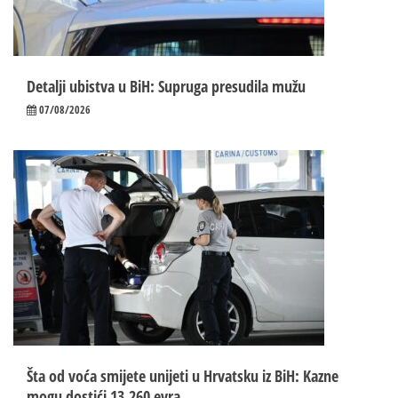
Detalji ubistva u BiH: Supruga presudila mužu
07/08/2026
Šta od voća smijete unijeti u Hrvatsku iz BiH: Kazne
mogu dostići 13.260 evra