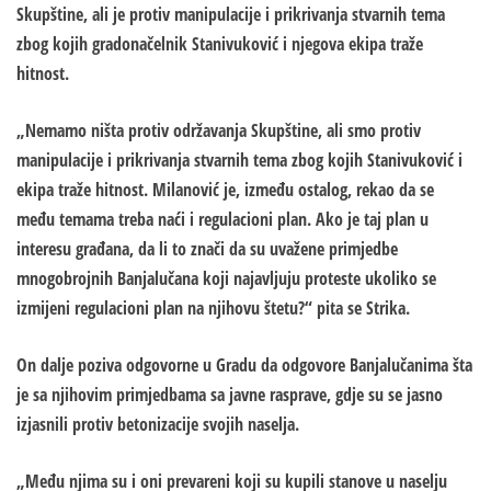
Skupštine, ali je protiv manipulacije i prikrivanja stvarnih tema
zbog kojih gradonačelnik Stanivuković i njegova ekipa traže
hitnost.
„Nemamo ništa protiv održavanja Skupštine, ali smo protiv
manipulacije i prikrivanja stvarnih tema zbog kojih Stanivuković i
ekipa traže hitnost. Milanović je, između ostalog, rekao da se
među temama treba naći i regulacioni plan. Ako je taj plan u
interesu građana, da li to znači da su uvažene primjedbe
mnogobrojnih Banjalučana koji najavljuju proteste ukoliko se
izmijeni regulacioni plan na njihovu štetu?“ pita se Strika.
On dalje poziva odgovorne u Gradu da odgovore Banjalučanima šta
je sa njihovim primjedbama sa javne rasprave, gdje su se jasno
izjasnili protiv betonizacije svojih naselja.
„Među njima su i oni prevareni koji su kupili stanove u naselju