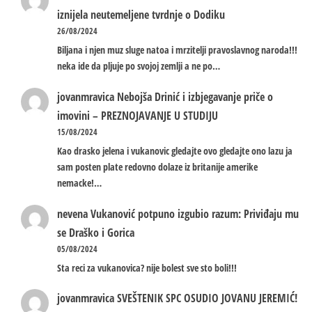
iznijela neutemeljene tvrdnje o Dodiku
26/08/2024
Biljana i njen muz sluge natoa i mrzitelji pravoslavnog naroda!!!
neka ide da pljuje po svojoj zemlji a ne po…
jovanmravica
Nebojša Drinić i izbjegavanje priče o
imovini – PREZNOJAVANJE U STUDIJU
15/08/2024
Kao drasko jelena i vukanovic gledajte ovo gledajte ono lazu ja
sam posten plate redovno dolaze iz britanije amerike
nemacke!…
nevena
Vukanović potpuno izgubio razum: Priviđaju mu
se Draško i Gorica
05/08/2024
Sta reci za vukanovica? nije bolest sve sto boli!!!
jovanmravica
SVEŠTENIK SPC OSUDIO JOVANU JEREMIĆ!