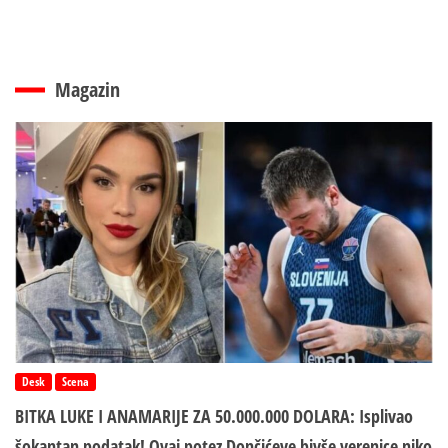
Magazin
Desk
Scena
BITKA LUKE I ANAMARIJE ZA 50.000.000 DOLARA: Isplivao
šokantan podatak! Ovaj potez Dončićeve bivše verenice niko