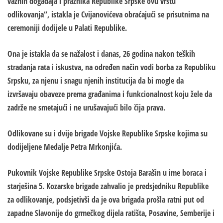
važnih događaja i praznika Republike Srpske ovu vrstu
odlikovanja“, istakla je Cvijanovićeva obraćajući se prisutnima na
ceremoniji dodijele u Palati Republike.
Ona je istakla da se nažalost i danas, 26 godina nakon teških
stradanja rata i iskustva, na određen način vodi borba za Republiku
Srpsku, za njenu i snagu njenih institucija da bi mogle da
izvršavaju obaveze prema građanima i funkcionalnost koju žele da
zadrže ne smetajući i ne urušavajući bilo čija prava.
Odlikovane su i dvije brigade Vojske Republike Srpske kojima su
dodijeljene Medalje Petra Mrkonjića.
Pukovnik Vojske Republike Srpske Ostoja Barašin u ime boraca i
starješina 5. Kozarske brigade zahvalio je predsjedniku Republike
za odlikovanje, podsjetivši da je ova brigada prošla ratni put od
zapadne Slavonije do grmečkog dijela ratišta, Posavine, Semberije i