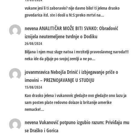
vukane jesi li ti zaboravio? nije davno bilo! ti jelena drasko
govedarica itd. ste i dosli u N:S:preko mrtvi na…
nevena
ANALITIČAR MOŽE BITI SVAKO: Obradović
iznijela neutemeljene tvrdnje o Dodiku
26/08/2024
Biljana i njen muz sluge natoa i mrzitelji pravoslavnog naroda!!!
neka ide da pljuje po svojoj zemlji a ne po…
jovanmravica
Nebojša Drinić i izbjegavanje priče o
imovini – PREZNOJAVANJE U STUDIJU
15/08/2024
Kao drasko jelena i vukanovic gledajte ovo gledajte ono lazu ja
sam posten plate redovno dolaze iz britanije amerike
nemacke!…
nevena
Vukanović potpuno izgubio razum: Priviđaju mu
se Draško i Gorica