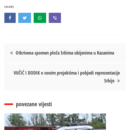
SHARE
Кретање
Otkrivena spomen ploča Srbima ubijenima u Kazanima
чланка
VUČIĆ I DODIK o novim projektima i pobjedi reprezentacije
Srbije
povezane vijesti