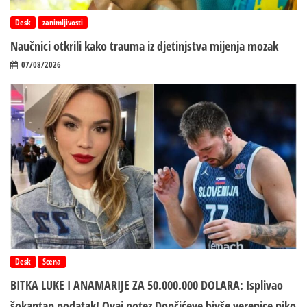
Desk
zanimljivosti
Naučnici otkrili kako trauma iz d‌jetinjstva mijenja mozak
07/08/2026
Desk
Scena
BITKA LUKE I ANAMARIJE ZA 50.000.000 DOLARA: Isplivao
šokantan podatak! Ovaj potez Dončićeve bivše verenice niko