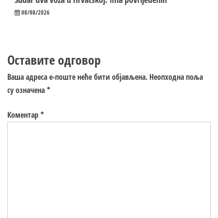
08/08/2026
Оставите одговор
Ваша адреса е-поште неће бити објављена.
Неопходна поља
су означена
*
Коментар
*