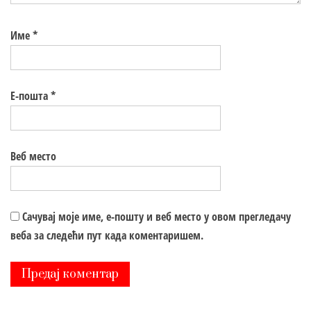
Име
*
Е-пошта
*
Веб место
Сачувај моје име, е-пошту и веб место у овом прегледачу
веба за следећи пут када коментаришем.