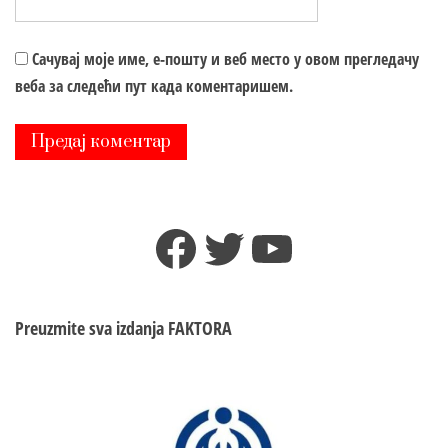
Сачувај моје име, е-пошту и веб место у овом прегледачу
веба за следећи пут када коментаришем.
Facebook
Twitter
YouTube
Preuzmite sva izdanja
FAKTORA