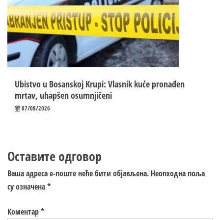
Ubistvo u Bosanskoj Krupi: Vlasnik kuće pronađen
mrtav, uhapšen osumnjičeni
07/08/2026
Оставите одговор
Ваша адреса е-поште неће бити објављена.
Неопходна поља
су означена
*
Коментар
*