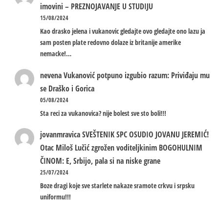
imovini – PREZNOJAVANJE U STUDIJU
15/08/2024
Kao drasko jelena i vukanovic gledajte ovo gledajte ono lazu ja
sam posten plate redovno dolaze iz britanije amerike
nemacke!…
nevena
Vukanović potpuno izgubio razum: Priviđaju mu
se Draško i Gorica
05/08/2024
Sta reci za vukanovica? nije bolest sve sto boli!!!
jovanmravica
SVEŠTENIK SPC OSUDIO JOVANU JEREMIĆ!
Otac Miloš Lučić zgrožen voditeljkinim BOGOHULNIM
ČINOM: E, Srbijo, pala si na niske grane
25/07/2024
Boze dragi koje sve starlete nakaze sramote crkvu i srpsku
uniformu!!!