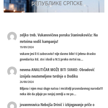
zeljko treb.
Vukanovićeva poruka Stanivukoviću: Na
mrtvima vodiš kampanju!
19/09/2024
vukane jesi li ti zaboravio? nije davno bilo! ti jelena drasko
govedarica itd. ste i dosli u N:S:preko mrtvi na…
nevena
ANALITIČAR MOŽE BITI SVAKO: Obradović
iznijela neutemeljene tvrdnje o Dodiku
26/08/2024
Biljana i njen muz sluge natoa i mrzitelji pravoslavnog naroda!!!
neka ide da pljuje po svojoj zemlji a ne po…
jovanmravica
Nebojša Drinić i izbjegavanje priče o