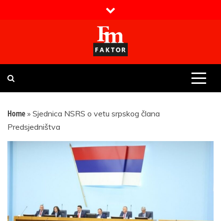
Skip
to
content
Faktor magazin
Uvijek presudan
Home
»
Sjednica NSRS o vetu srpskog člana
Predsjedništva