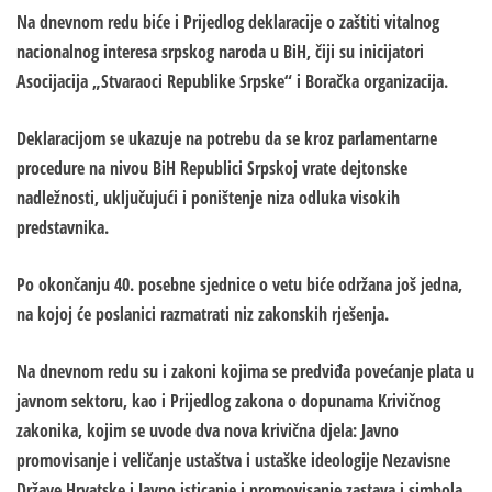
Na dnevnom redu biće i Prijedlog deklaracije o zaštiti vitalnog
nacionalnog interesa srpskog naroda u BiH, čiji su inicijatori
Asocijacija „Stvaraoci Republike Srpske“ i Boračka organizacija.
Deklaracijom se ukazuje na potrebu da se kroz parlamentarne
procedure na nivou BiH Republici Srpskoj vrate dejtonske
nadležnosti, uključujući i poništenje niza odluka visokih
predstavnika.
Po okončanju 40. posebne sjednice o vetu biće održana još jedna,
na kojoj će poslanici razmatrati niz zakonskih rješenja.
Na dnevnom redu su i zakoni kojima se predviđa povećanje plata u
javnom sektoru, kao i Prijedlog zakona o dopunama Krivičnog
zakonika, kojim se uvode dva nova krivična djela: Javno
promovisanje i veličanje ustaštva i ustaške ideologije Nezavisne
Države Hrvatske i Javno isticanje i promovisanje zastava i simbola