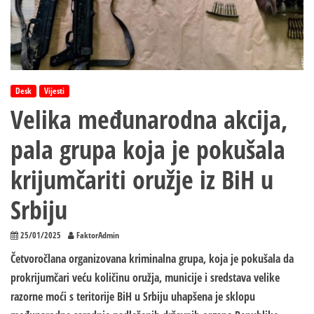
Desk
Vijesti
Velika međunarodna akcija,
pala grupa koja je pokušala
krijumčariti oružje iz BiH u
Srbiju
25/01/2025
FaktorAdmin
Četvoročlana organizovana kriminalna grupa, koja je pokušala da
prokrijumčari veću količinu oružja, municije i sredstava velike
razorne moći s teritorije BiH u Srbiju uhapšena je sklopu