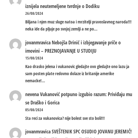
iznijela neutemeljene tvrdnje o Dodiku
26/08/2024
Biljana i njen muz sluge natoa i mrzitelji pravoslavnog naroda!!!
neka ide da pljuje po svojoj zemlji a ne po…
jovanmravica
Nebojša Drinić i izbjegavanje priče o
imovini – PREZNOJAVANJE U STUDIJU
15/08/2024
Kao drasko jelena i vukanovic gledajte ovo gledajte ono lazu ja
sam posten plate redovno dolaze iz britanije amerike
nemacke!…
nevena
Vukanović potpuno izgubio razum: Priviđaju mu
se Draško i Gorica
05/08/2024
Sta reci za vukanovica? nije bolest sve sto boli!!!
jovanmravica
SVEŠTENIK SPC OSUDIO JOVANU JEREMIĆ!