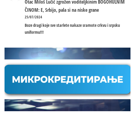
Otac Miloš Lučić zgrožen voditeljkinim BOGOHULNIM
ČINOM: E, Srbijo, pala si na niske grane
25/07/2024
Boze dragi koje sve starlete nakaze sramote crkvu i srpsku
uniformu!!!