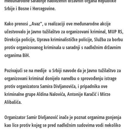
međunarodne saradnje nadleženih državnih organa Republike
Srbije i Bosne i Hercegovine.
Kako prenosi „Avaz“, u realizaciji ove međunarodne akcije
učestvovalo je Javno tužilaštvo za organizovani kriminal, MUP RS,
Direkcija policije, Uprava kriminalističke policije, Služba za borbu
protiv organizovanog kriminala u saradnji s nadležnim državnim
organima BiH.
Pozivajući se na medije u Srbiji navode da je Javno tužilaštvo za
organizovani kriminal donijelo naredbu o sprovođenju istrage
protiv organizatora Samira Divljanovića, i pripadnika ove
kriminalne grupe Aldina Nalovića, Antonije Karačić i Mirze
Alibašića.
Organizator Samir Divljanović inače je poznat organima gonjenja
kao lice protiv kojeg se pred nadležnim sudovima vodi nekoliko