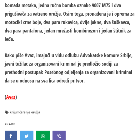
komada metaka, jedna ručna bomba oznake 9007 M75 i dva
prigušivača za vatreno oružje. Osim toga, pronađena je i oprema za
motocikl crne boje, dva para rukavica, dvije jakne, dva šuškavca,
dva para pantalona, jedan mrežasti kombinezon i jedan štitnik za
leđa.
Kako piše Avaz, imajući u vidu odluku Advokatske komore Srbije,
javni tužilac za organizovani kriminal je predložio sudiji za
prethodni postupak Posebnog odjeljenja za organizovani kriminal
da se u odnosu na sva lica odredi pritvor.
(
Avaz
)
krijumčarenje oružja
SHARE