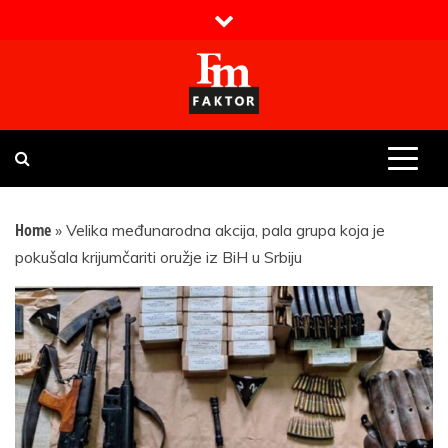
Skip
to
content
Faktor magazin
Uvijek presudan
Home
»
Velika međunarodna akcija, pala grupa koja je
pokušala krijumčariti oružje iz BiH u Srbiju