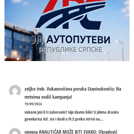
zeljko treb.
Vukanovićeva poruka Stanivukoviću: Na
mrtvima vodiš kampanju!
19/09/2024
vukane jesi li ti zaboravio? nije davno bilo! ti jelena drasko
govedarica itd. ste i dosli u N:S:preko mrtvi na…
nevena
ANALITIČAR MOŽE BITI SVAKO: Obradović