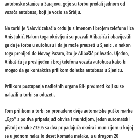
autobuske stanice u Sarajevu, gdje su torbu predali jednom od
vozača autobusa, koji je vozio za Srbiju.
Na torbi je Nalović zakačio cedulju s imenom i brojem telefona lica
Anis Jukić. Nakon toga okrivljeni su pozvali Alibašića i obavijestili
ga da je torba u autobusu i da je može preuzeti u Sjenici, a nakon
toga prenijeti do Novog Pazara, što je Alibašić prihvatio. Ujedno,
Alibašiću je proslijeđen i broj telefona vozača autobusa kako bi
mogao da ga kontaktira prilikom dolaska autobusa u Sjenicu.
Prilikom postupanja nadležnih organa BiH predmeti koji su se
nalazili u torbi su oduzeti.
Tom prilikom u torbi su pronađene dvije automatske puške marke
„Ego“ s po dva pripadajući okvira i municijom, jedan automatski
pištolj oznake Z3205 sa dva pripadajuća okvira i municijom u kojoj
se u jednom nalazilo deset komada metaka, a u drugom 20