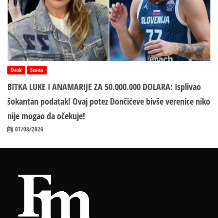
Desk
Scena
BITKA LUKE I ANAMARIJE ZA 50.000.000 DOLARA: Isplivao
šokantan podatak! Ovaj potez Dončićeve bivše verenice niko
nije mogao da očekuje!
07/08/2026