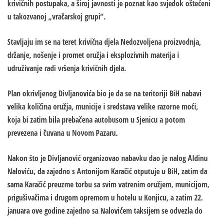
krivičnih postupaka, a široj javnosti je poznat kao svjedok oštećeni
u takozvanoj „vračarskoj grupi“.
Stavljaju im se na teret krivična djela Nedozvoljena proizvodnja,
držanje, nošenje i promet oružja i eksplozivnih materija i
udruživanje radi vršenja krivičnih djela.
Plan okrivljenog Divljanovića bio je da se na teritoriji BiH nabavi
velika količina oružja, municije i sredstava velike razorne moći,
koja bi zatim bila prebačena autobusom u Sjenicu a potom
prevezena i čuvana u Novom Pazaru.
Nakon što je Divljanović organizovao nabavku dao je nalog Aldinu
Naloviću, da zajedno s Antonijom Karačić otputuje u BiH, zatim da
sama Karačić preuzme torbu sa svim vatrenim oružjem, municijom,
prigušivačima i drugom opremom u hotelu u Konjicu, a zatim 22.
januara ove godine zajedno sa Nalovićem taksijem se odvezla do