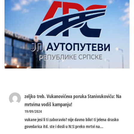
zeljko treb.
Vukanovićeva poruka Stanivukoviću: Na
mrtvima vodiš kampanju!
19/09/2024
vukane jesi li ti zaboravio? nije davno bilo! ti jelena drasko
govedarica itd. ste i dosli u N:S:preko mrtvi na…