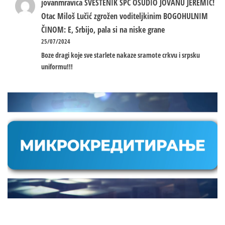
jovanmravica
SVEŠTENIK SPC OSUDIO JOVANU JEREMIĆ!
Otac Miloš Lučić zgrožen voditeljkinim BOGOHULNIM
ČINOM: E, Srbijo, pala si na niske grane
25/07/2024
Boze dragi koje sve starlete nakaze sramote crkvu i srpsku
uniformu!!!