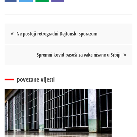
Кретање
Ne postoji retrogradni Dejtonski sporazum
чланка
Spremni kovid pasoši za vakcinisane u Srbiji
povezane vijesti