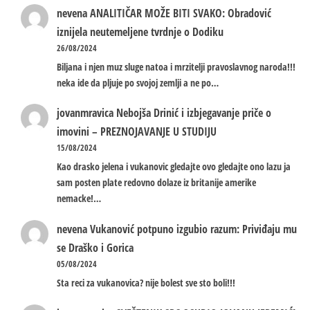
nevena
ANALITIČAR MOŽE BITI SVAKO: Obradović
iznijela neutemeljene tvrdnje o Dodiku
26/08/2024
Biljana i njen muz sluge natoa i mrzitelji pravoslavnog naroda!!!
neka ide da pljuje po svojoj zemlji a ne po…
jovanmravica
Nebojša Drinić i izbjegavanje priče o
imovini – PREZNOJAVANJE U STUDIJU
15/08/2024
Kao drasko jelena i vukanovic gledajte ovo gledajte ono lazu ja
sam posten plate redovno dolaze iz britanije amerike
nemacke!…
nevena
Vukanović potpuno izgubio razum: Priviđaju mu
se Draško i Gorica
05/08/2024
Sta reci za vukanovica? nije bolest sve sto boli!!!