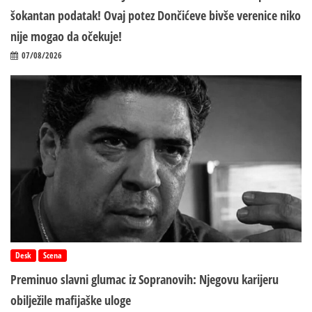
šokantan podatak! Ovaj potez Dončićeve bivše verenice niko
nije mogao da očekuje!
07/08/2026
Desk
Scena
Preminuo slavni glumac iz Sopranovih: Njegovu karijeru
obilježile mafijaške uloge