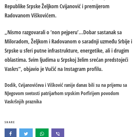
Republike Srpske Željkom Cvijanović i premijerom
Radovanom Viškovićem.
„Nismo razgovarali o ‘non pejperu’…Dobar sastanak sa
Miloradom, Željkom i Radovanom o saradnji uzmeđu Srbije i
Srpske u sferi putne infrastrukture, energetike, ali i drugim
oblastima. Svim ljudima u Srpskoj želim srećan predstojeći
Vaskrs“, objavio je Vučić na Instagram profilu.
Dodik, Cvijanovićeva i Višković ranije danas bili su na prijemu sa
NJegovom svetosti patrijarhom srpskim Porfirijem povodom
Vaskršnjih praznika
SHARE