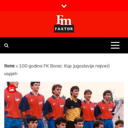
Skip
to
content
Faktor magazin
Uvijek presudan
Home
»
100 godina FK Borac: Kup Jugoslavije najveći
uspjeh