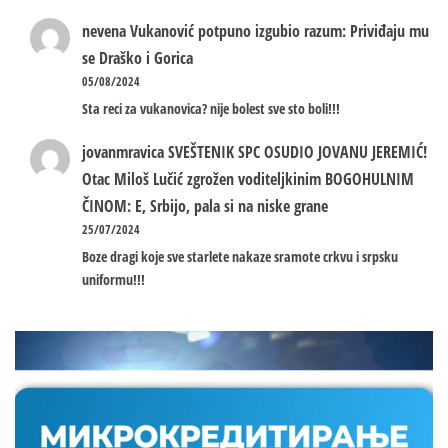
nevena
Vukanović potpuno izgubio razum: Priviđaju mu
se Draško i Gorica
05/08/2024
Sta reci za vukanovica? nije bolest sve sto boli!!!
jovanmravica
SVEŠTENIK SPC OSUDIO JOVANU JEREMIĆ!
Otac Miloš Lučić zgrožen voditeljkinim BOGOHULNIM
ČINOM: E, Srbijo, pala si na niske grane
25/07/2024
Boze dragi koje sve starlete nakaze sramote crkvu i srpsku
uniformu!!!