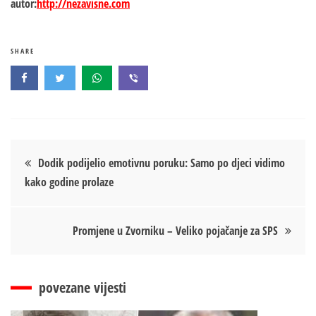
autor:
http://nezavisne.com
SHARE
Кретање
Dodik podijelio emotivnu poruku: Samo po djeci vidimo
kako godine prolaze
чланка
Promjene u Zvorniku – Veliko pojačanje za SPS
povezane vijesti