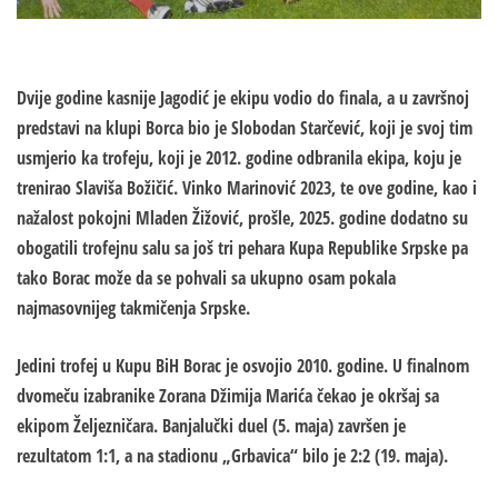
Dvije godine kasnije Jagodić je ekipu vodio do finala, a u završnoj
predstavi na klupi Borca bio je Slobodan Starčević, koji je svoj tim
usmjerio ka trofeju, koji je 2012. godine odbranila ekipa, koju je
trenirao Slaviša Božičić. Vinko Marinović 2023, te ove godine, kao i
nažalost pokojni Mladen Žižović, prošle, 2025. godine dodatno su
obogatili trofejnu salu sa još tri pehara Kupa Republike Srpske pa
tako Borac može da se pohvali sa ukupno osam pokala
najmasovnijeg takmičenja Srpske.
Jedini trofej u Kupu BiH Borac je osvojio 2010. godine. U finalnom
dvomeču izabranike Zorana Džimija Marića čekao je okršaj sa
ekipom Željezničara. Banjalučki duel (5. maja) završen je
rezultatom 1:1, a na stadionu „Grbavica“ bilo je 2:2 (19. maja).