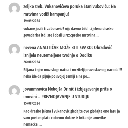
zeljko treb.
Vukanovićeva poruka Stanivukoviću: Na
mrtvima vodiš kampanju!
19/09/2024
vukane jesi li ti zaboravio? nije davno bilo! ti jelena drasko
govedarica itd. ste i dosli u N:S:preko mrtvi na…
nevena
ANALITIČAR MOŽE BITI SVAKO: Obradović
iznijela neutemeljene tvrdnje o Dodiku
26/08/2024
Biljana i njen muz sluge natoa i mrzitelji pravoslavnog naroda!!!
neka ide da pljuje po svojoj zemlji a ne po…
jovanmravica
Nebojša Drinić i izbjegavanje priče o
imovini – PREZNOJAVANJE U STUDIJU
15/08/2024
Kao drasko jelena i vukanovic gledajte ovo gledajte ono lazu ja
sam posten plate redovno dolaze iz britanije amerike
nemacke!…