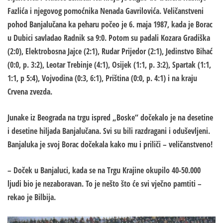
Fazlića i njegovog pomoćnika Nenada Gavrilovića. Veličanstveni
pohod Banjalučana ka peharu počeo je 6. maja 1987, kada je Borac
u Dubici savladao Radnik sa 9:0. Potom su padali Kozara Gradiška
(2:0), Elektrobosna Jajce (2:1), Rudar Prijedor (2:1), Jedinstvo Bihać
(0:0, p. 3:2), Leotar Trebinje (4:1), Osijek (1:1, p. 3:2), Spartak (1:1,
1:1, p 5:4), Vojvodina (0:3, 6:1), Priština (0:0, p. 4:1) i na kraju
Crvena zvezda.
Junake iz Beograda na trgu ispred „Boske“ dočekalo je na desetine
i desetine hiljada Banjalučana. Svi su bili razdragani i oduševljeni.
Banjaluka je svoj Borac dočekala kako mu i priliči – veličanstveno!
– Doček u Banjaluci, kada se na Trgu Krajine okupilo 40-50.000
ljudi bio je nezaboravan. To je nešto što će svi vječno pamtiti –
rekao je Bilbija.