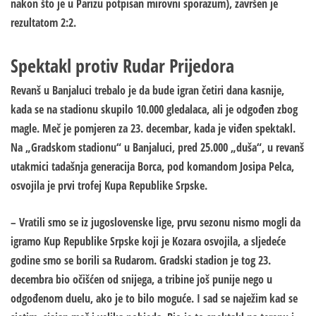
nakon što je u Parizu potpisan mirovni sporazum), završen je
rezultatom 2:2.
Spektakl protiv Rudar Prijedora
Revanš u Banjaluci trebalo je da bude igran četiri dana kasnije,
kada se na stadionu skupilo 10.000 gledalaca, ali je odgođen zbog
magle. Meč je pomjeren za 23. decembar, kada je viđen spektakl.
Na „Gradskom stadionu“ u Banjaluci, pred 25.000 „duša“, u revanš
utakmici tadašnja generacija Borca, pod komandom Josipa Pelca,
osvojila je prvi trofej Kupa Republike Srpske.
– Vratili smo se iz jugoslovenske lige, prvu sezonu nismo mogli da
igramo Kup Republike Srpske koji je Kozara osvojila, a sljedeće
godine smo se borili sa Rudarom. Gradski stadion je tog 23.
decembra bio očišćen od snijega, a tribine još punije nego u
odgođenom duelu, ako je to bilo moguće. I sad se naježim kad se