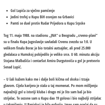
Gol Lupića za vječno pamćenje
Jedini trofej u Kupu BiH osvojen na Grbavici
Pamti se duel protiv Rudar Prijedora u Kupu Srpske
Tog 11. maja 1988. na stadionu „JNA“ u Beogradu „crveno-plavi“
su u finalu Kupa Jugoslavije savladali Crvenu zvezdu sa 1:0. U
velikom finalu Borac je bio totalni autsajder, ali pred 25.000
gledalaca u Humskoj pobijedilo je veliko srce. U 60. minutu akciju
Stojana Malbašića i centaršut Amira Durgutovića u gol je pretvorio
Senad Lupić.
– U šali kažem kako me i dalje boli kičma od skoka i trzaja
glavom. Cijela karijera je stala u taj momenat. Po mom mišljenju
najvažniji gol u istoriji kluba i drago mi je što sam baš ja bio
strijelac. Te sezone sam u Kupu dao 19 golova i bio najbolji strijelac
u takmičenju. U Banjaluci je bila euforija. Imao sam osećaj da su