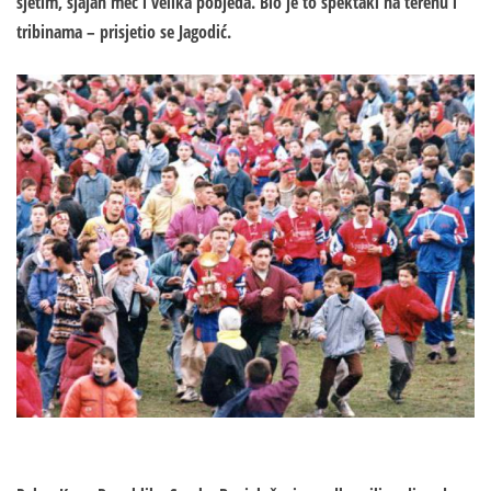
sjetim, sjajan meč i velika pobjeda. Bio je to spektakl na terenu i
tribinama – prisjetio se Jagodić.