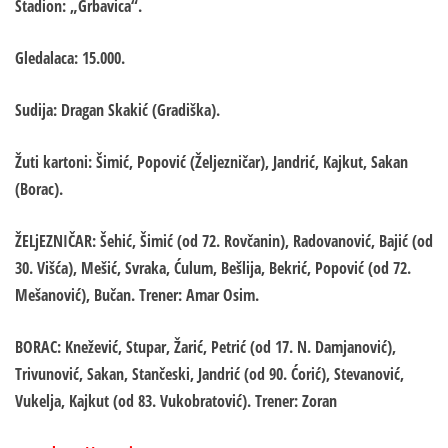
Stadion: „Grbavica“.
Gledalaca: 15.000.
Sudija: Dragan Skakić (Gradiška).
Žuti kartoni: Šimić, Popović (Željezničar), Jandrić, Kajkut, Sakan
(Borac).
ŽELjEZNIČAR: Šehić, Šimić (od 72. Rovčanin), Radovanović, Bajić (od
30. Višća), Mešić, Svraka, Ćulum, Bešlija, Bekrić, Popović (od 72.
Mešanović), Bučan. Trener: Amar Osim.
BORAC: Knežević, Stupar, Žarić, Petrić (od 17. N. Damjanović),
Trivunović, Sakan, Stančeski, Jandrić (od 90. Ćorić), Stevanović,
Vukelja, Kajkut (od 83. Vukobratović). Trener: Zoran