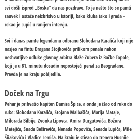
svi došli ispred „Boske“ da nas pozdrave. To je nešto što se pamti
zauvek i ostaće neizbrisivo u istoriji, kako kluba tako i grada –
rekao je Lupić u ranijem intervju.
Svi i danas pamte legendarnu odbranu Slobodana Karalića koji nije
nasjeo na fintu Dragana Stojkovića prilikom penala nakon
neshvatljive odluke glavnog arbitra Blaže Zubera iz Bačke Topole,
koji je u 81. minutu dosudio nepostojeći penal za Beograđane.
Pravda je na kraju pobijedila.
Doček na Trgu
Pehar je prihvatio kapiten Damira Špice, a onda je išao od ruke do
ruke: Slobodana Karalića, Stojana Malbašića, Marija Mataje,
Milorada Bilbije, Zvonka Lipovca, Amira Durgutovića, Božura
Matejića, Suada Beširevića, Nenada Popovića, Senada Lupića, Mile
Šijakovića i Vladice Lemića. Na kraju je stigao do trenera Husnije