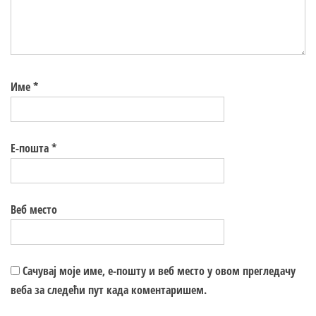
Име
*
Е-пошта
*
Веб место
Сачувај моје име, е-пошту и веб место у овом прегледачу
веба за следећи пут када коментаришем.