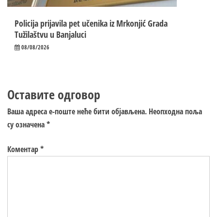
Policija prijavila pet učenika iz Mrkonjić Grada
Tužilaštvu u Banjaluci
08/08/2026
Оставите одговор
Ваша адреса е-поште неће бити објављена.
Неопходна поља
су означена
*
Коментар
*