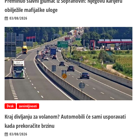
Preminuo slavni glumac iz Sopranovih: Njegovu karijeru
obilježile mafijaške uloge
03/08/2026
Desk
zanimljivosti
Kraj divljanju za volanom? Automobili će sami usporavati
kada prekoračite brzinu
03/08/2026