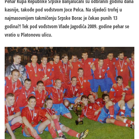
Pehar Kupa Republike Srpske Banjalučani su odbranili godinu dana
kasnije, takođe pod vođstvom Joce Pelca. Na sljedeći trofej u
najmasovnijem takmičenju Srpske Borac je čekao punih 13
godina?! Tek pod vođstvom Vlade Jagodića 2009. godine pehar se
vratio u Platonovu ulicu.