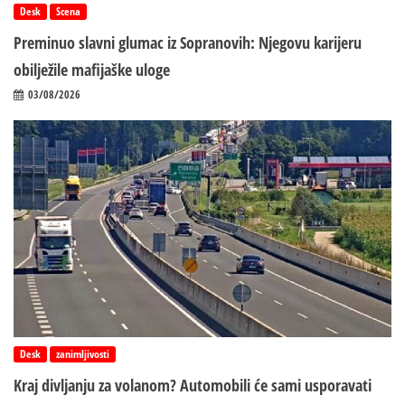
Desk
Scena
Preminuo slavni glumac iz Sopranovih: Njegovu karijeru
obilježile mafijaške uloge
03/08/2026
Desk
zanimljivosti
Kraj divljanju za volanom? Automobili će sami usporavati