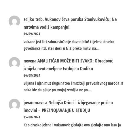
zeljko treb.
Vukanovićeva poruka Stanivukoviću: Na
mrtvima vodiš kampanju!
19/09/2024
vukane jesi li ti zaboravio? nije davno bilo! ti jelena drasko
govedarica itd. ste i dosli u N:S:preko mrtvi na…
nevena
ANALITIČAR MOŽE BITI SVAKO: Obradović
iznijela neutemeljene tvrdnje o Dodiku
26/08/2024
Biljana i njen muz sluge natoa i mrzitelji pravoslavnog naroda!!!
neka ide da pljuje po svojoj zemlji a ne po…
jovanmravica
Nebojša Drinić i izbjegavanje priče o
imovini – PREZNOJAVANJE U STUDIJU
15/08/2024
Kao drasko jelena i vukanovic gledajte ovo gledajte ono lazu ja