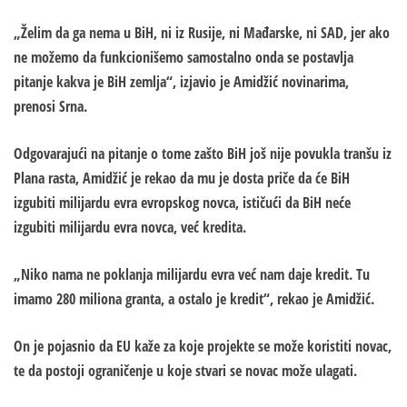
„Želim da ga nema u BiH, ni iz Rusije, ni Mađarske, ni SAD, jer ako
ne možemo da funkcionišemo samostalno onda se postavlja
pitanje kakva je BiH zemlja“, izjavio je Amidžić novinarima,
prenosi Srna.
Odgovarajući na pitanje o tome zašto BiH još nije povukla tranšu iz
Plana rasta, Amidžić je rekao da mu je dosta priče da će BiH
izgubiti milijardu evra evropskog novca, ističući da BiH neće
izgubiti milijardu evra novca, već kredita.
„Niko nama ne poklanja milijardu evra već nam daje kredit. Tu
imamo 280 miliona granta, a ostalo je kredit“, rekao je Amidžić.
On je pojasnio da EU kaže za koje projekte se može koristiti novac,
te da postoji ograničenje u koje stvari se novac može ulagati.