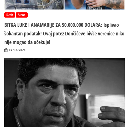
Desk
Scena
BITKA LUKE I ANAMARIJE ZA 50.000.000 DOLARA: Isplivao
šokantan podatak! Ovaj potez Dončićeve bivše verenice niko
nije mogao da očekuje!
07/08/2026