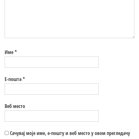
Име
*
Е-пошта
*
Веб место
Сачувај моје име, е-пошту и веб место у овом прегледачу