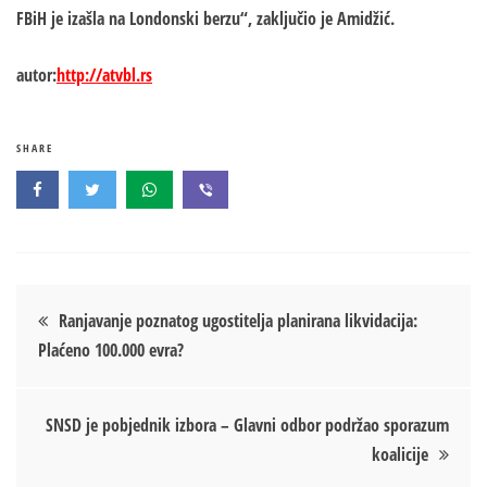
FBiH je izašla na Londonski berzu“, zaključio je Amidžić.
autor:
http://atvbl.rs
SHARE
Кретање
Ranjavanje poznatog ugostitelja planirana likvidacija:
Plaćeno 100.000 evra?
чланка
SNSD je pobjednik izbora – Glavni odbor podržao sporazum
koalicije