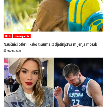
Desk
zanimljivosti
Naučnici otkrili kako trauma iz d‌jetinjstva mijenja mozak
07/08/2026