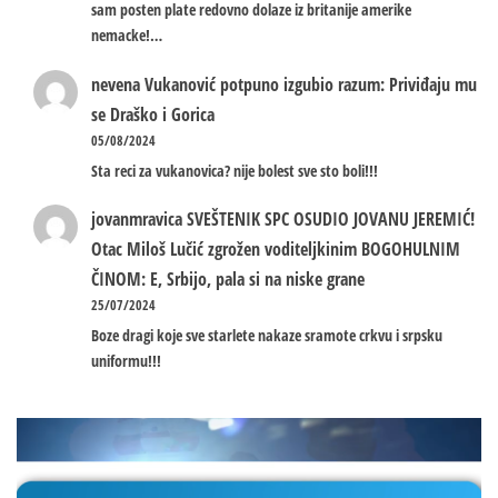
sam posten plate redovno dolaze iz britanije amerike
nemacke!…
nevena
Vukanović potpuno izgubio razum: Priviđaju mu
se Draško i Gorica
05/08/2024
Sta reci za vukanovica? nije bolest sve sto boli!!!
jovanmravica
SVEŠTENIK SPC OSUDIO JOVANU JEREMIĆ!
Otac Miloš Lučić zgrožen voditeljkinim BOGOHULNIM
ČINOM: E, Srbijo, pala si na niske grane
25/07/2024
Boze dragi koje sve starlete nakaze sramote crkvu i srpsku
uniformu!!!