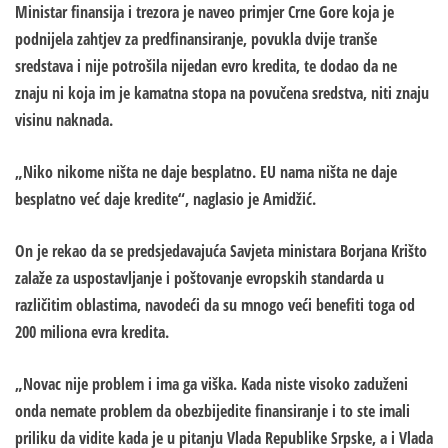
Ministar finansija i trezora je naveo primjer Crne Gore koja je
podnijela zahtjev za predfinansiranje, povukla dvije tranše
sredstava i nije potrošila nijedan evro kredita, te dodao da ne
znaju ni koja im je kamatna stopa na povučena sredstva, niti znaju
visinu naknada.
„Niko nikome ništa ne daje besplatno. EU nama ništa ne daje
besplatno već daje kredite“, naglasio je Amidžić.
On je rekao da se predsjedavajuća Savjeta ministara Borjana Krišto
zalaže za uspostavljanje i poštovanje evropskih standarda u
različitim oblastima, navodeći da su mnogo veći benefiti toga od
200 miliona evra kredita.
„Novac nije problem i ima ga viška. Kada niste visoko zaduženi
onda nemate problem da obezbijedite finansiranje i to ste imali
priliku da vidite kada je u pitanju Vlada Republike Srpske, a i Vlada