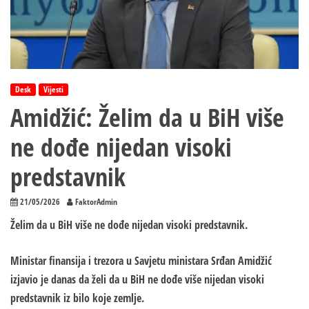
Desk
Vijesti
Amidžić: Želim da u BiH više
ne dođe nijedan visoki
predstavnik
21/05/2026
FaktorAdmin
Želim da u BiH više ne dođe nijedan visoki predstavnik.
Ministar finansija i trezora u Savjetu ministara Srđan Amidžić
izjavio je danas da želi da u BiH ne dođe više nijedan visoki
predstavnik iz bilo koje zemlje.