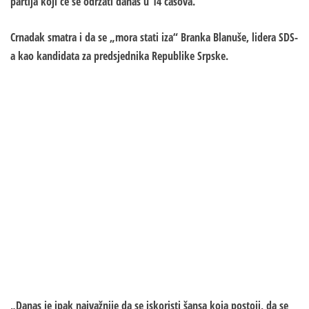
partija koji će se održati danas u 14 časova.
Crnadak smatra i da se „mora stati iza“ Branka Blanuše, lidera SDS-
a kao kandidata za predsjednika Republike Srpske.
„Danas je ipak najvažnije da se iskoristi šansa koja postoji, da se