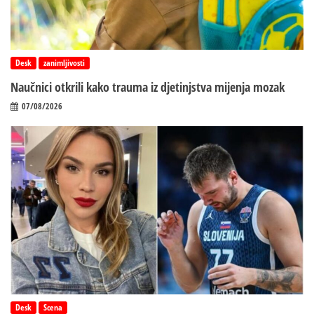
Desk
zanimljivosti
Naučnici otkrili kako trauma iz d‌jetinjstva mijenja mozak
07/08/2026
Desk
Scena