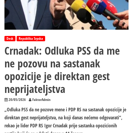
Desk
Republika Srpska
Crnadak: Odluka PSS da me
ne pozovu na sastanak
opozicije je direktan gest
neprijateljstva
20/05/2026
FaktorAdmin
„Odluka PSS da ne pozove mene i PDP RS na sastanak opozicije je
direktan gest neprijateljstva, na koji danas nećemo odgovarati“,
rekao je lider PDP RS Igor Crnadak prije sastanka opozicionih