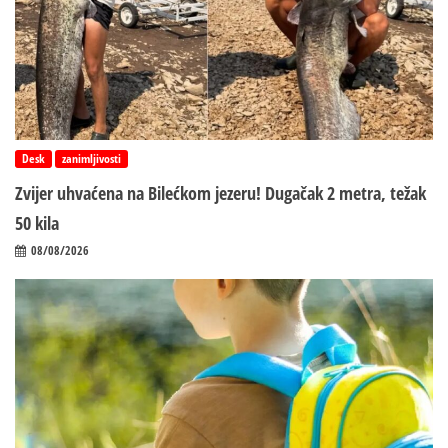
Desk
zanimljivosti
Zvijer uhvaćena na Bilećkom jezeru! Dugačak 2 metra, težak
50 kila
08/08/2026