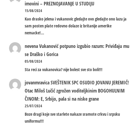
imovini – PREZNOJAVANJE U STUDIJU
15/08/2024
Kao drasko jelena i vukanovic gledajte ovo gledajte ono lazu ja
sam posten plate redovno dolaze iz britanije amerike
nemacke!…
nevena
Vukanović potpuno izgubio razum: Priviđaju mu
se Draško i Gorica
05/08/2024
Sta reci za vukanovica? nije bolest sve sto boli!!!
jovanmravica
SVEŠTENIK SPC OSUDIO JOVANU JEREMIĆ!
Otac Miloš Lučić zgrožen voditeljkinim BOGOHULNIM
ČINOM: E, Srbijo, pala si na niske grane
25/07/2024
Boze dragi koje sve starlete nakaze sramote crkvu i srpsku
uniformu!!!