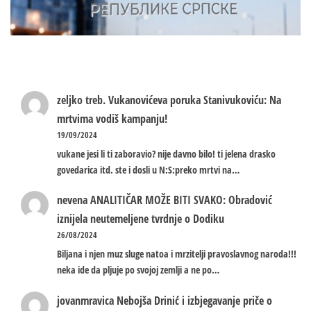
zeljko treb.
Vukanovićeva poruka Stanivukoviću: Na
mrtvima vodiš kampanju!
19/09/2024
vukane jesi li ti zaboravio? nije davno bilo! ti jelena drasko
govedarica itd. ste i dosli u N:S:preko mrtvi na…
nevena
ANALITIČAR MOŽE BITI SVAKO: Obradović
iznijela neutemeljene tvrdnje o Dodiku
26/08/2024
Biljana i njen muz sluge natoa i mrzitelji pravoslavnog naroda!!!
neka ide da pljuje po svojoj zemlji a ne po…
jovanmravica
Nebojša Drinić i izbjegavanje priče o