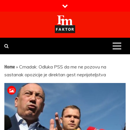
Skip
to
content
Faktor magazin
Uvijek presudan
Home
»
Crnadak: Odluka PSS da me ne pozovu na
sastanak opozicije je direktan gest neprijateljstva