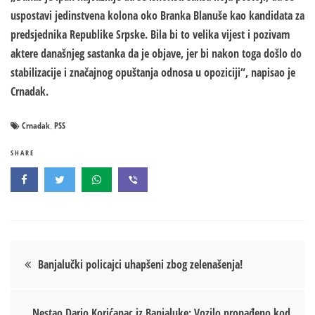
uspostavi jedinstvena kolona oko Branka Blanuše kao kandidata za
predsjednika Republike Srpske. Bila bi to velika vijest i pozivam
aktere današnjeg sastanka da je objave, jer bi nakon toga došlo do
stabilizacije i značajnog opuštanja odnosa u opoziciji“, napisao je
Crnadak.
Crnadak
PSS
,
SHARE
Кретање
Banjalučki policajci uhapšeni zbog zelenašenja!
чланка
Nestao Dario Korićanac iz Banjaluke: Vozilo pronađeno kod