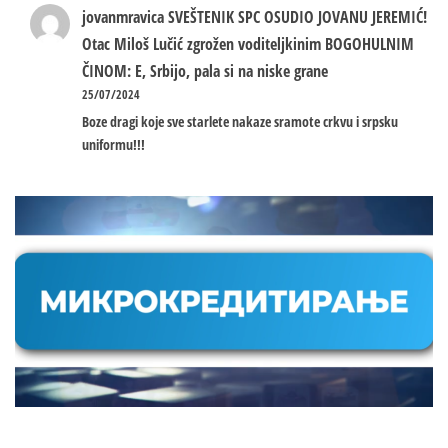
jovanmravica
SVEŠTENIK SPC OSUDIO JOVANU JEREMIĆ!
Otac Miloš Lučić zgrožen voditeljkinim BOGOHULNIM
ČINOM: E, Srbijo, pala si na niske grane
25/07/2024
Boze dragi koje sve starlete nakaze sramote crkvu i srpsku
uniformu!!!