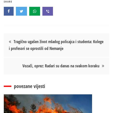
SHARE
Кретање
Tragično ugašen život mladog policajca i studenta: Kolege
i profesori se oprostili od Nemanje
чланка
Vozači, oprez: Radari su danas na svakom koraku
povezane vijesti