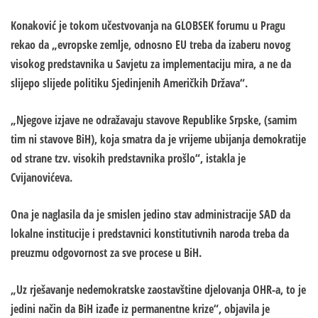
Konaković je tokom učestvovanja na GLOBSEK forumu u Pragu
rekao da „evropske zemlje, odnosno EU treba da izaberu novog
visokog predstavnika u Savjetu za implementaciju mira, a ne da
slijepo slijede politiku Sjedinjenih Američkih Država“.
„Njegove izjave ne odražavaju stavove Republike Srpske, (samim
tim ni stavove BiH), koja smatra da je vrijeme ubijanja demokratije
od strane tzv. visokih predstavnika prošlo“, istakla je
Cvijanovićeva.
Ona je naglasila da je smislen jedino stav administracije SAD da
lokalne institucije i predstavnici konstitutivnih naroda treba da
preuzmu odgovornost za sve procese u BiH.
„Uz rješavanje nedemokratske zaostavštine djelovanja OHR-a, to je
jedini način da BiH izađe iz permanentne krize“, objavila je