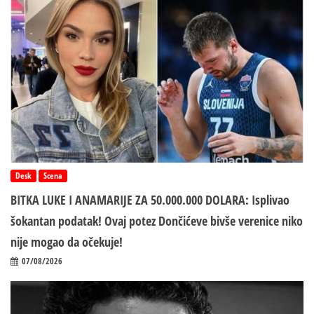
Desk
Scena
BITKA LUKE I ANAMARIJE ZA 50.000.000 DOLARA: Isplivao
šokantan podatak! Ovaj potez Dončićeve bivše verenice niko
nije mogao da očekuje!
07/08/2026