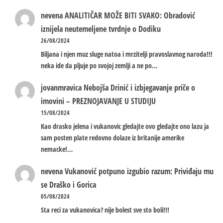
nevena
ANALITIČAR MOŽE BITI SVAKO: Obradović
iznijela neutemeljene tvrdnje o Dodiku
26/08/2024
Biljana i njen muz sluge natoa i mrzitelji pravoslavnog naroda!!!
neka ide da pljuje po svojoj zemlji a ne po…
jovanmravica
Nebojša Drinić i izbjegavanje priče o
imovini – PREZNOJAVANJE U STUDIJU
15/08/2024
Kao drasko jelena i vukanovic gledajte ovo gledajte ono lazu ja
sam posten plate redovno dolaze iz britanije amerike
nemacke!…
nevena
Vukanović potpuno izgubio razum: Priviđaju mu
se Draško i Gorica
05/08/2024
Sta reci za vukanovica? nije bolest sve sto boli!!!