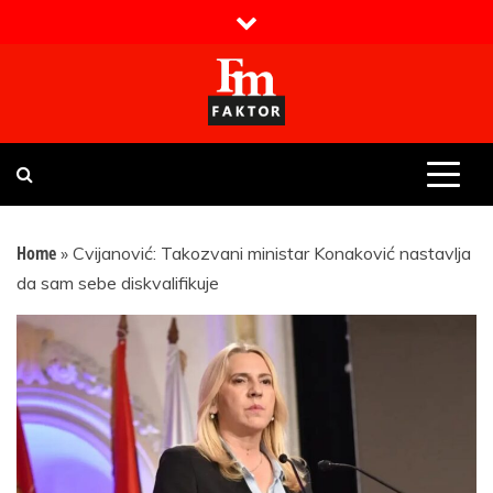
Skip
to
content
Faktor magazin
Uvijek presudan
Home
»
Cvijanović: Takozvani ministar Konaković nastavlja
da sam sebe diskvalifikuje