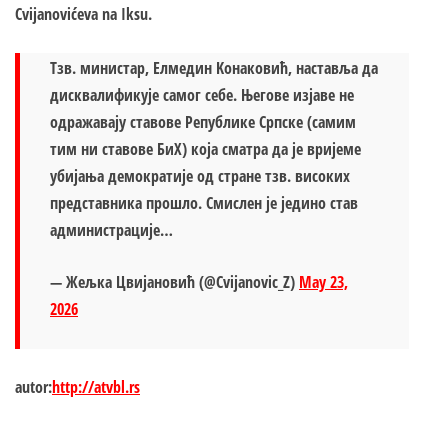
Cvijanovićeva na Iksu.
Тзв. министар, Елмедин Kонаковић, наставља да
дисквалификује самог себе. Његове изјаве не
одражавају ставове Републике Српске (самим
тим ни ставове БиХ) која сматра да је вријеме
убијања демократије од стране тзв. високих
представника прошло. Смислен је једино став
администрације…
— Жељка Цвијановић (@Cvijanovic_Z)
May 23,
2026
autor:
http://atvbl.rs