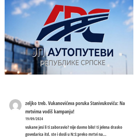
zeljko treb.
Vukanovićeva poruka Stanivukoviću: Na
mrtvima vodiš kampanju!
19/09/2024
vukane jesi li ti zaboravio? nije davno bilo! ti jelena drasko
govedarica itd. ste i dosli u N:S:preko mrtvi na…