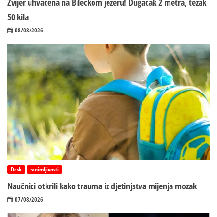
Zvijer uhvaćena na Bilećkom jezeru! Dugačak 2 metra, težak
50 kila
08/08/2026
Desk
zanimljivosti
Naučnici otkrili kako trauma iz d‌jetinjstva mijenja mozak
07/08/2026