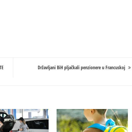
TE
Državljani BiH pljačkali penzionere u Francuskoj