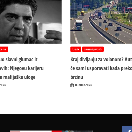
cena
Desk
zanimljivosti
o slavni glumac iz
Kraj divljanju za volanom? Au
vih: Njegovu karijeru
će sami usporavati kada preko
ile mafijaške uloge
brzinu
2026
03/08/2026