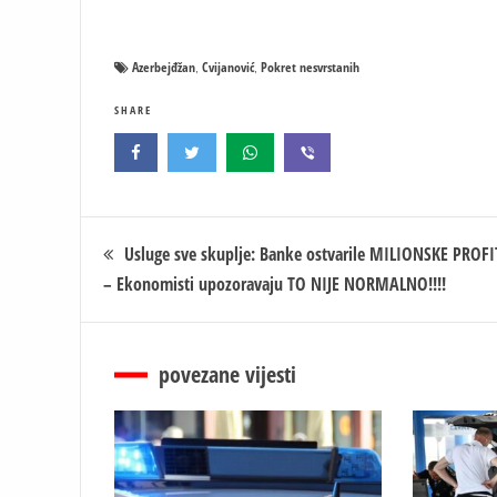
Azerbejđžan
Cvijanović
Pokret nesvrstanih
,
,
SHARE
Кретање
Usluge sve skuplje: Banke ostvarile MILIONSKE PROFI
– Ekonomisti upozoravaju TO NIJE NORMALNO!!!!
чланка
povezane vijesti