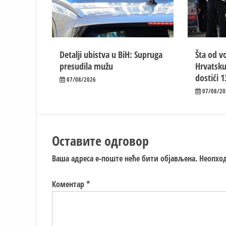
Detalji ubistva u BiH: Supruga
Šta od vo
presudila mužu
Hrvatsku
dostići 1
07/08/2026
07/08/20
Оставите одговор
Ваша адреса е-поште неће бити објављена.
Неопход
Коментар
*