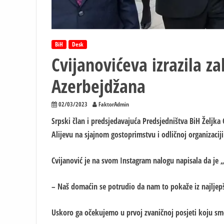
BiH
Desk
Cvijanovićeva izrazila z
Azerbejdžana
02/03/2023
FaktorAdmin
Srpski član i predsjedavajuća Predsjedništva BiH Željka
Alijevu na sjajnom gostoprimstvu i odličnoj organizacij
Cvijanović je na svom Instagram nalogu napisala da je 
– Naš domaćin se potrudio da nam to pokaže iz najljep
Uskoro ga očekujemo u prvoj zvaničnoj posjeti koju smo