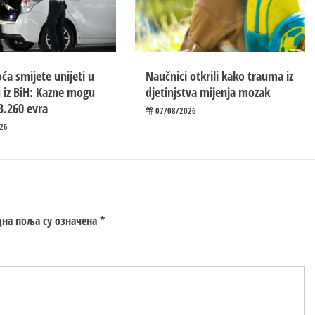
ća smijete unijeti u
Naučnici otkrili kako trauma iz
 iz BiH: Kazne mogu
d‌jetinjstva mijenja mozak
3.260 evra
07/08/2026
26
на поља су означена
*