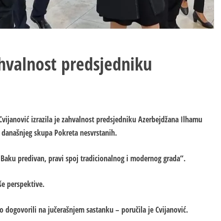
ahvalnost predsjedniku
 Cvijanović izrazila je zahvalnost predsjedniku Azerbejdžana Ilhamu
i današnjeg skupa Pokreta nesvrstanih.
„Baku predivan, pravi spoj tradicionalnog i modernog grada“.
še perspektive.
 dogovorili na jučerašnjem sastanku – poručila je Cvijanović.