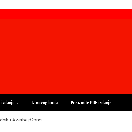
 izdanje
Iz novog broja
Preuzmite PDF izdanje
jedniku Azerbejdžana