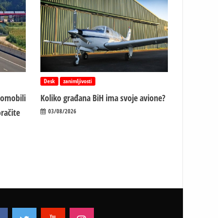
Desk
zanimljivosti
tomobili
Koliko građana BiH ima svoje avione?
račite
03/08/2026