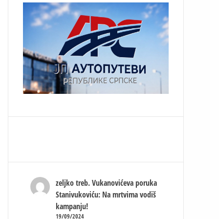
zeljko treb.
Vukanovićeva poruka
Stanivukoviću: Na mrtvima vodiš
kampanju!
19/09/2024