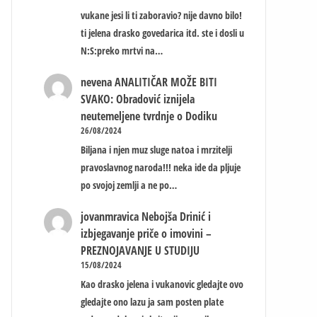
vukane jesi li ti zaboravio? nije davno bilo!
ti jelena drasko govedarica itd. ste i dosli u
N:S:preko mrtvi na…
nevena
ANALITIČAR MOŽE BITI
SVAKO: Obradović iznijela
neutemeljene tvrdnje o Dodiku
26/08/2024
Biljana i njen muz sluge natoa i mrzitelji
pravoslavnog naroda!!! neka ide da pljuje
po svojoj zemlji a ne po…
jovanmravica
Nebojša Drinić i
izbjegavanje priče o imovini –
PREZNOJAVANJE U STUDIJU
15/08/2024
Kao drasko jelena i vukanovic gledajte ovo
gledajte ono lazu ja sam posten plate