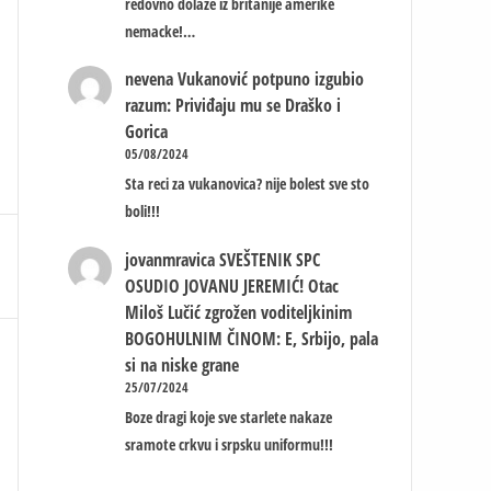
redovno dolaze iz britanije amerike
nemacke!…
nevena
Vukanović potpuno izgubio
razum: Priviđaju mu se Draško i
Gorica
05/08/2024
Sta reci za vukanovica? nije bolest sve sto
boli!!!
jovanmravica
SVEŠTENIK SPC
OSUDIO JOVANU JEREMIĆ! Otac
Miloš Lučić zgrožen voditeljkinim
BOGOHULNIM ČINOM: E, Srbijo, pala
si na niske grane
25/07/2024
Boze dragi koje sve starlete nakaze
sramote crkvu i srpsku uniformu!!!