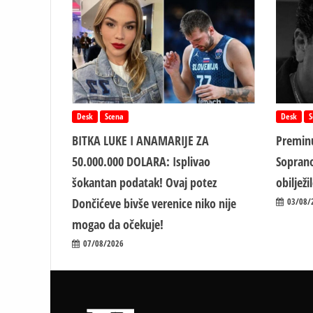
Desk
Scena
Desk
S
BITKA LUKE I ANAMARIJE ZA
Preminu
50.000.000 DOLARA: Isplivao
Soprano
šokantan podatak! Ovaj potez
obiljež
Dončićeve bivše verenice niko nije
03/08/
mogao da očekuje!
07/08/2026