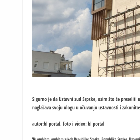
Sigurno je da Ustavni sud Srpske, osim što će preseli
naglašava svoju ulogu u očuvanju ustavnosti i zakonitost
autor:bl portal, foto i video: bl portal
amblem
amblem sukob Republike Srpske
Republika Srpska
Ustvani
,
,
,