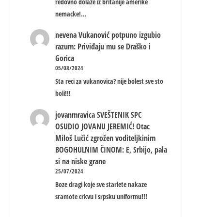
redovno dolaze iz britanije amerike
nemacke!…
nevena
Vukanović potpuno izgubio
razum: Priviđaju mu se Draško i
Gorica
05/08/2024
Sta reci za vukanovica? nije bolest sve sto
boli!!!
jovanmravica
SVEŠTENIK SPC
OSUDIO JOVANU JEREMIĆ! Otac
Miloš Lučić zgrožen voditeljkinim
BOGOHULNIM ČINOM: E, Srbijo, pala
si na niske grane
25/07/2024
Boze dragi koje sve starlete nakaze
sramote crkvu i srpsku uniformu!!!