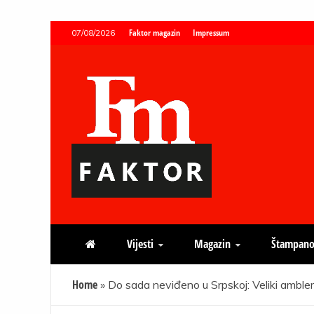
Skip
Faktor magazin
Impressum
07/08/2026
to
content
Faktor magazin
Uvijek presudan
Vijesti
Magazin
Štampano
Home
»
Do sada neviđeno u Srpskoj: Veliki ambl