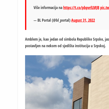
Više informacija na
https://t.co/pbpvrlLMJB
pic.
— BL Portal (@bl_portal)
August 31, 2022
Amblem je, kao jedan od simbola Republike Srpske, jasn
postavljen na nekom od sjedišta institucija u Srpskoj.