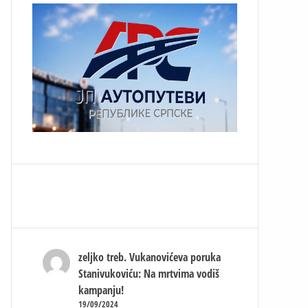
zeljko treb.
Vukanovićeva poruka
Stanivukoviću: Na mrtvima vodiš
kampanju!
19/09/2024