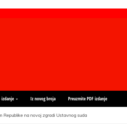
 izdanje
Iz novog broja
Preuzmite PDF izdanje
em Republike na novoj zgradi Ustavnog suda