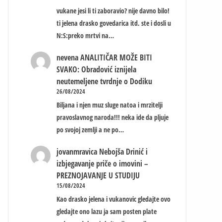
vukane jesi li ti zaboravio? nije davno bilo!
ti jelena drasko govedarica itd. ste i dosli u
N:S:preko mrtvi na…
nevena
ANALITIČAR MOŽE BITI
SVAKO: Obradović iznijela
neutemeljene tvrdnje o Dodiku
26/08/2024
Biljana i njen muz sluge natoa i mrzitelji
pravoslavnog naroda!!! neka ide da pljuje
po svojoj zemlji a ne po…
jovanmravica
Nebojša Drinić i
izbjegavanje priče o imovini –
PREZNOJAVANJE U STUDIJU
15/08/2024
Kao drasko jelena i vukanovic gledajte ovo
gledajte ono lazu ja sam posten plate