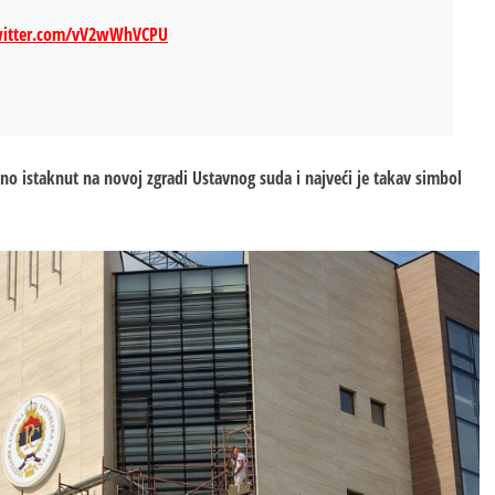
twitter.com/vV2wWhVCPU
o istaknut na novoj zgradi Ustavnog suda i najveći je takav simbol