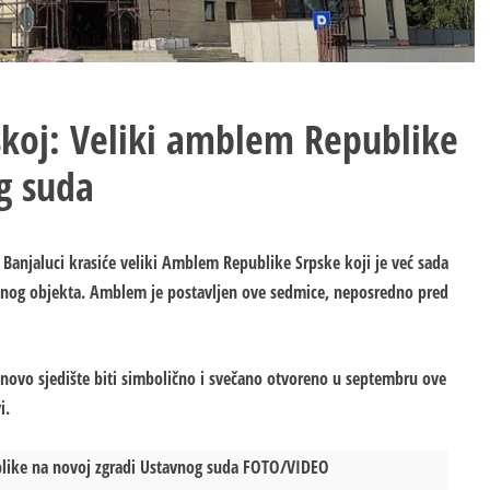
koj: Veliki amblem Republike
g suda
Banjaluci krasiće veliki Amblem Republike Srpske koji je već sada
đenog objekta. Amblem je postavljen ove sedmice, neposredno pred
e novo sjedište biti simbolično i svečano otvoreno u septembru ove
i.
blike na novoj zgradi Ustavnog suda FOTO/VIDEO