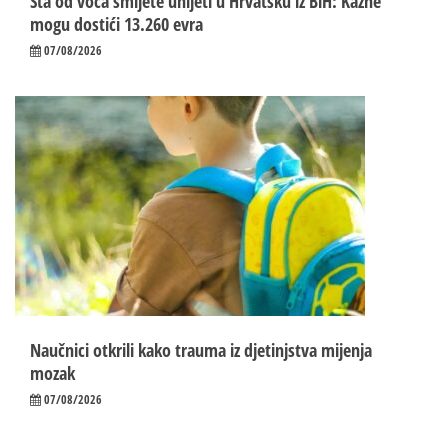
Šta od voća smijete unijeti u Hrvatsku iz BiH: Kazne
mogu dostići 13.260 evra
07/08/2026
Naučnici otkrili kako trauma iz d‌jetinjstva mijenja
mozak
07/08/2026