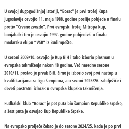
U svojoj dugogodišnjoj istoriji, “Borac” je prvi trofej Kupa
Jugoslavije osvojio 11. maja 1988. godine poslije pobjede u finalu
protiv “Crvene zvezde”. Prvi evropski trofej Mitropa kup,
banjalučki tim je osvojio 1992. godine pobjedivši u finalu
mađarsku ekipu “VSK” iz Budimpešte.
U sezoni 2009/10. osvojio je Kup BiH i tako izborio plasman u
evropska takmičenja nakon 18 godina. Već naredne sezone
2010/11. postao je prvak BiH, čime je izborio svoj prvi nastup u
kvalifikacijama za Ligu šampiona, a u sezoni 2025/26. zabilježiće i
deveti postratni izlazak u evropska klupska takmičenja.
Fudbalski klub “Borac” je pet puta bio šampion Republike Srpske,
a šest puta je osvajao Kup Republike Srpske.
Na evropsko proljeće čekao je do sezone 2024/25. kada je po prvi