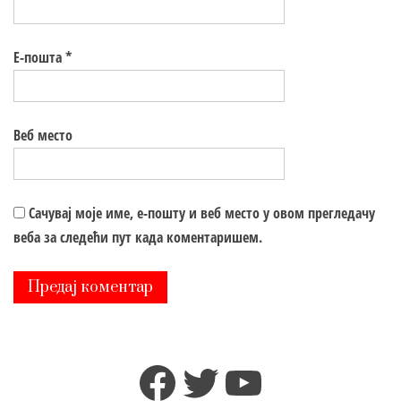
Е-пошта
*
Веб место
Сачувај моје име, е-пошту и веб место у овом прегледачу
веба за следећи пут када коментаришем.
Facebook
Twitter
YouTube