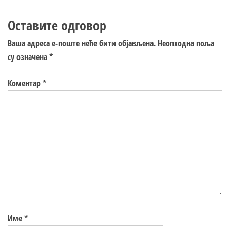
Оставите одговор
Ваша адреса е-поште неће бити објављена.
Неопходна поља
су означена
*
Коментар
*
Име
*