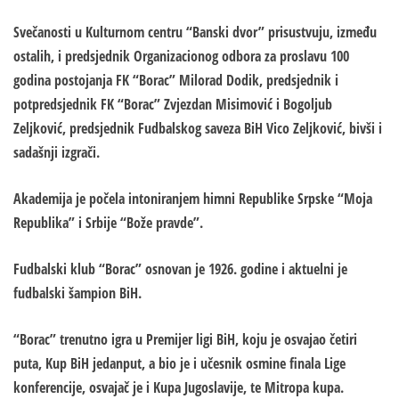
Svečanosti u Kulturnom centru “Banski dvor” prisustvuju, između
ostalih, i predsjednik Organizacionog odbora za proslavu 100
godina postojanja FK “Borac” Milorad Dodik, predsjednik i
potpredsjednik FK “Borac” Zvjezdan Misimović i Bogoljub
Zeljković, predsjednik Fudbalskog saveza BiH Vico Zeljković, bivši i
sadašnji izgrači.
Akademija je počela intoniranjem himni Republike Srpske “Moja
Republika” i Srbije “Bože pravde”.
Fudbalski klub “Borac” osnovan je 1926. godine i aktuelni je
fudbalski šampion BiH.
“Borac” trenutno igra u Premijer ligi BiH, koju je osvajao četiri
puta, Kup BiH jedanput, a bio je i učesnik osmine finala Lige
konferencije, osvajač je i Kupa Jugoslavije, te Mitropa kupa.