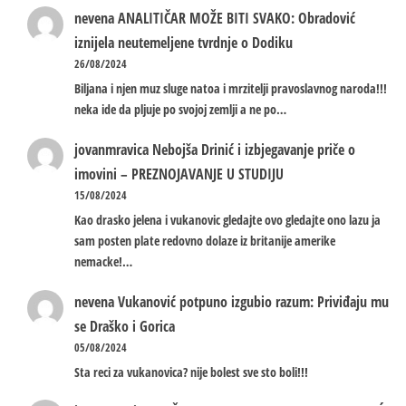
nevena
ANALITIČAR MOŽE BITI SVAKO: Obradović
iznijela neutemeljene tvrdnje o Dodiku
26/08/2024
Biljana i njen muz sluge natoa i mrzitelji pravoslavnog naroda!!!
neka ide da pljuje po svojoj zemlji a ne po…
jovanmravica
Nebojša Drinić i izbjegavanje priče o
imovini – PREZNOJAVANJE U STUDIJU
15/08/2024
Kao drasko jelena i vukanovic gledajte ovo gledajte ono lazu ja
sam posten plate redovno dolaze iz britanije amerike
nemacke!…
nevena
Vukanović potpuno izgubio razum: Priviđaju mu
se Draško i Gorica
05/08/2024
Sta reci za vukanovica? nije bolest sve sto boli!!!