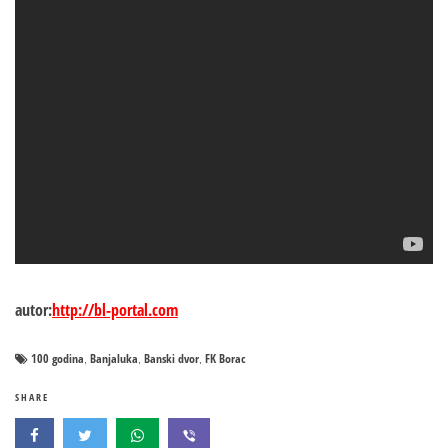
autor:
http://bl-portal.com
100 godina
Banjaluka
Banski dvor
FK Borac
,
,
,
SHARE