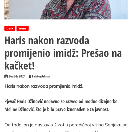
Desk
Scena
Haris nakon razvoda
promijenio imidž: Prešao na
kačket!
26/04/2024
FaktorAdmin
Haris nakon razvoda promijenio imidž.
Pjevač Haris Džinović nedavno se razveo od modne dizajnerke
Meline Džinović, što je bilo pravo iznenađenje za javnost.
Od tada, on je nastavio život u porodičnoj vili na Senjaku sa