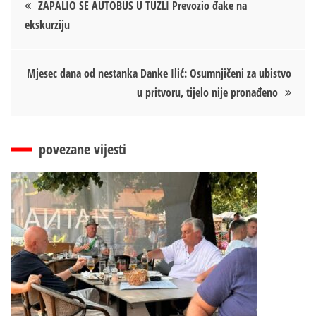
Кретање
ZAPALIO SE AUTOBUS U TUZLI Prevozio đake na
ekskurziju
чланка
Mjesec dana od nestanka Danke Ilić: Osumnjičeni za ubistvo
u pritvoru, tijelo nije pronađeno
povezane vijesti