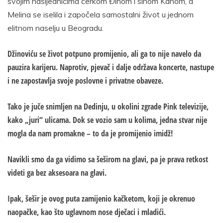
svojim nasljednicima ćerkom Đinom i sinom Kanom, a
Melina se iselila i započela samostalni život u jednom
elitnom naselju u Beogradu.
Džinoviću se život potpuno promijenio, ali ga to nije navelo da
pauzira karijeru. Naprotiv, pjevač i dalje održava koncerte, nastupe
i ne zapostavlja svoje poslovne i privatne obaveze.
Tako je juče snimljen na Dedinju, u okolini zgrade Pink televizije,
kako „juri“ ulicama. Dok se vozio sam u kolima, jedna stvar nije
mogla da nam promakne – to da je promijenio imidž!
Navikli smo da ga vidimo sa šeširom na glavi, pa je prava retkost
videti ga bez aksesoara na glavi.
Ipak, šešir je ovog puta zamijenio kačketom, koji je okrenuo
naopačke, kao što uglavnom nose dječaci i mladići.