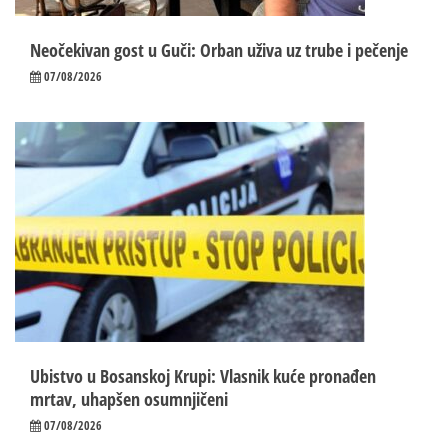
Neočekivan gost u Guči: Orban uživa uz trube i pečenje
07/08/2026
Ubistvo u Bosanskoj Krupi: Vlasnik kuće pronađen
mrtav, uhapšen osumnjičeni
07/08/2026