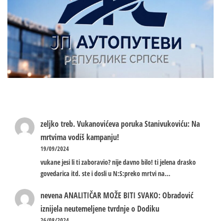
zeljko treb.
Vukanovićeva poruka Stanivukoviću: Na
mrtvima vodiš kampanju!
19/09/2024
vukane jesi li ti zaboravio? nije davno bilo! ti jelena drasko
govedarica itd. ste i dosli u N:S:preko mrtvi na…
nevena
ANALITIČAR MOŽE BITI SVAKO: Obradović
iznijela neutemeljene tvrdnje o Dodiku
26/08/2024