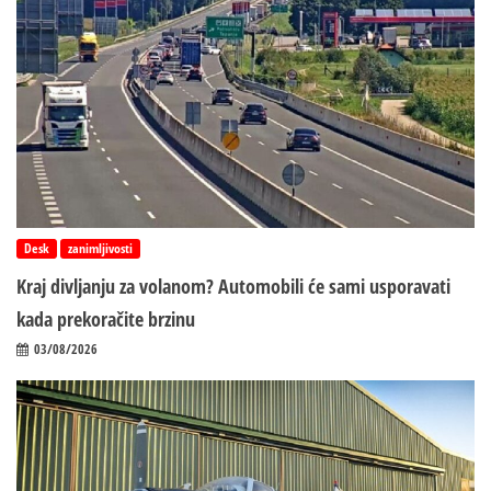
Desk
zanimljivosti
Kraj divljanju za volanom? Automobili će sami usporavati
kada prekoračite brzinu
03/08/2026