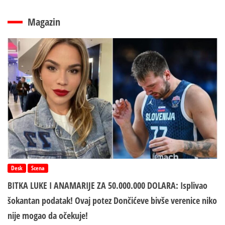
Magazin
Desk
Scena
BITKA LUKE I ANAMARIJE ZA 50.000.000 DOLARA: Isplivao
šokantan podatak! Ovaj potez Dončićeve bivše verenice niko
nije mogao da očekuje!