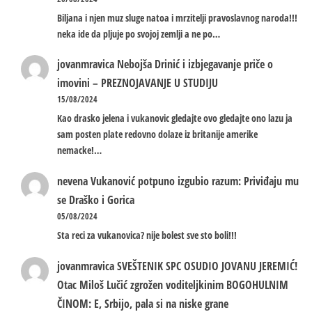
Biljana i njen muz sluge natoa i mrzitelji pravoslavnog naroda!!!
neka ide da pljuje po svojoj zemlji a ne po…
jovanmravica
Nebojša Drinić i izbjegavanje priče o
imovini – PREZNOJAVANJE U STUDIJU
15/08/2024
Kao drasko jelena i vukanovic gledajte ovo gledajte ono lazu ja
sam posten plate redovno dolaze iz britanije amerike
nemacke!…
nevena
Vukanović potpuno izgubio razum: Priviđaju mu
se Draško i Gorica
05/08/2024
Sta reci za vukanovica? nije bolest sve sto boli!!!
jovanmravica
SVEŠTENIK SPC OSUDIO JOVANU JEREMIĆ!
Otac Miloš Lučić zgrožen voditeljkinim BOGOHULNIM
ČINOM: E, Srbijo, pala si na niske grane