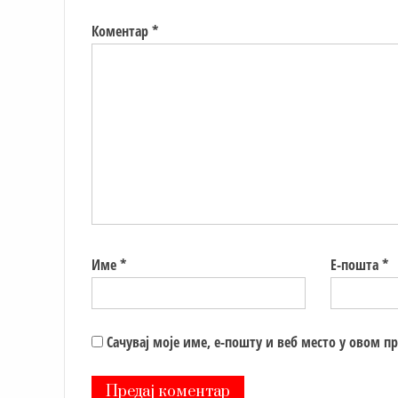
Коментар
*
Име
*
Е-пошта
*
Сачувај моје име, е-пошту и веб место у овом п