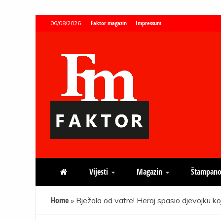
Skip
Faktor magazin
Impressum
06/08/2026
to
content
Faktor magazin
Uvijek presudan
Vijesti
Magazin
Štampano
Home
»
Bježala od vatre! Heroj spasio djevojku ko