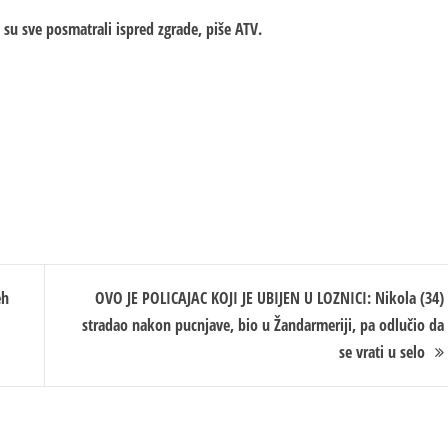
i su sve posmatrali ispred zgrade, piše ATV.
eh
OVO JE POLICAJAC KOJI JE UBIJEN U LOZNICI: Nikola (34)
stradao nakon pucnjave, bio u Žandarmeriji, pa odlučio da
se vrati u selo