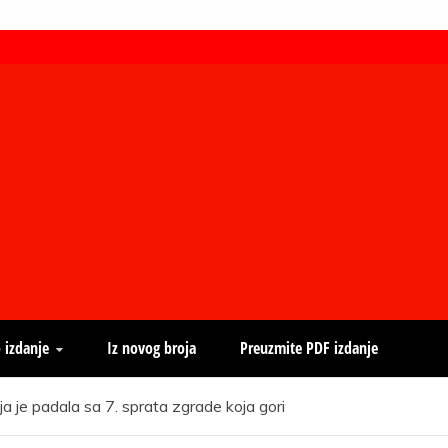
 izdanje
Iz novog broja
Preuzmite PDF izdanje
ja je padala sa 7. sprata zgrade koja gori