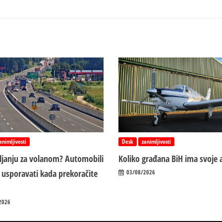
animljivosti
Desk
zanimljivosti
vljanju za volanom? Automobili
Koliko građana BiH ima svoje 
 usporavati kada prekoračite
03/08/2026
2026