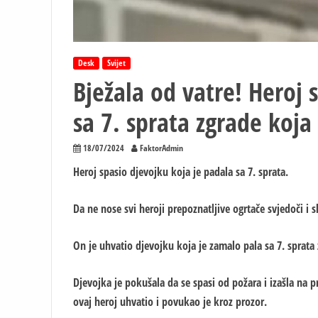
Desk
Svijet
Bježala od vatre! Heroj 
sa 7. sprata zgrade koja 
18/07/2024
FaktorAdmin
Heroj spasio djevojku koja je padala sa 7. sprata.
Da ne nose svi heroji prepoznatljive ogrtače svjedoči i s
On je uhvatio djevojku koja je zamalo pala sa 7. sprata 
Djevojka je pokušala da se spasi od požara i izašla na pr
ovaj heroj uhvatio i povukao je kroz prozor.