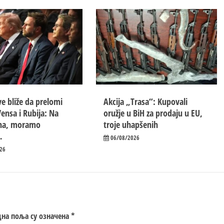
e bliže da prelomi
Akcija „Trasa“: Kupovali
ensa i Rubija: Na
oružje u BiH za prodaju u EU,
ana, moramo
troje uhapšenih
…
06/08/2026
26
на поља су означена
*