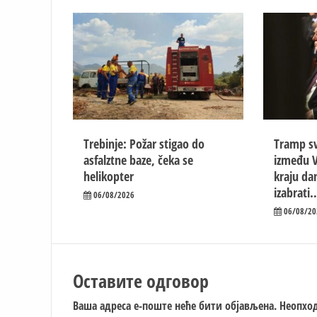
Trebinje: Požar stigao do
Tramp sv
asfalztne baze, čeka se
između V
helikopter
kraju d
izabrati
06/08/2026
06/08/20
Оставите одговор
Ваша адреса е-поште неће бити објављена.
Неопход