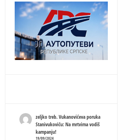
zeljko treb.
Vukanovićeva poruka
Stanivukoviću: Na mrtvima vodiš
kampanju!
19/09/2024