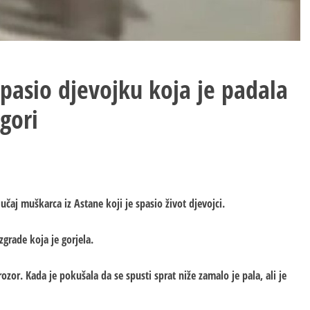
spasio djevojku koja je padala
gori
lučaj muškarca iz Astane koji je spasio život djevojci.
zgrade koja je gorjela.
ozor. Kada je pokušala da se spusti sprat niže zamalo je pala, ali je