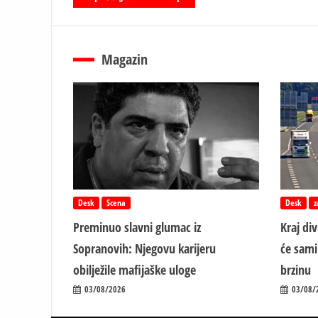
Magazin
Desk
Scena
Desk
z
Preminuo slavni glumac iz
Kraj di
Sopranovih: Njegovu karijeru
će sami
obilježile mafijaške uloge
brzinu
03/08/2026
03/08/