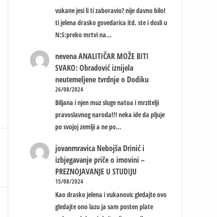
vukane jesi li ti zaboravio? nije davno bilo!
ti jelena drasko govedarica itd. ste i dosli u
N:S:preko mrtvi na…
nevena
ANALITIČAR MOŽE BITI
SVAKO: Obradović iznijela
neutemeljene tvrdnje o Dodiku
26/08/2024
Biljana i njen muz sluge natoa i mrzitelji
pravoslavnog naroda!!! neka ide da pljuje
po svojoj zemlji a ne po…
jovanmravica
Nebojša Drinić i
izbjegavanje priče o imovini –
PREZNOJAVANJE U STUDIJU
15/08/2024
Kao drasko jelena i vukanovic gledajte ovo
gledajte ono lazu ja sam posten plate