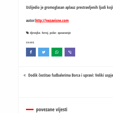
Uslijedio je gromoglasan aplauz prestravljenih ljudi koj
autor:
http://nezavisne.com
djevojka
heroj
požar
spasavanje
,
,
,
SHARE
Кретање
Dodik čestitao fudbalerima Borca i upravi: Veliki uspj
чланка
povezane vijesti