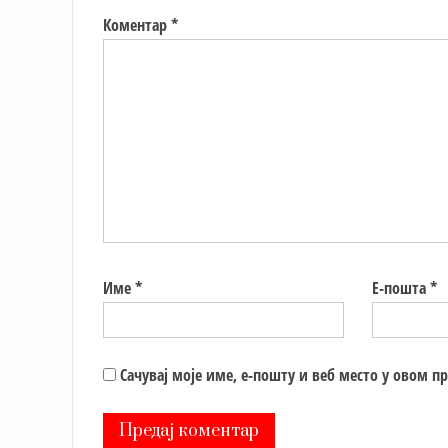
Коментар
*
Име
*
Е-пошта
*
Сачувај моје име, е-пошту и веб место у овом п