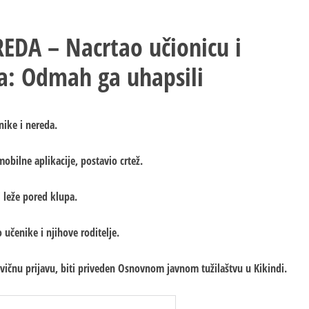
EDA – Nacrtao učionicu i
pa: Odmah ga uhapsili
nike i nereda.
obilne aplikacije, postavio crtež.
 leže pored klupa.
 učenike i njihove roditelje.
rivičnu prijavu, biti priveden Osnovnom javnom tužilaštvu u Kikindi.