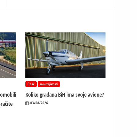
Desk
zanimljivosti
tomobili
Koliko građana BiH ima svoje avione?
račite
03/08/2026