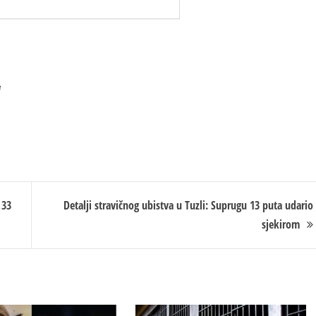
e
 33
Detalji stravičnog ubistva u Tuzli: Suprugu 13 puta udario
sjekirom