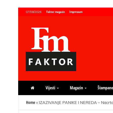
Skip
Faktor magazin
Impressum
07/08/2026
to
content
Faktor magazin
Uvijek presudan
Vijesti
Magazin
Štampano
Home
»
IZAZIVANJE PANIKE I NEREDA – Nacrtao uč