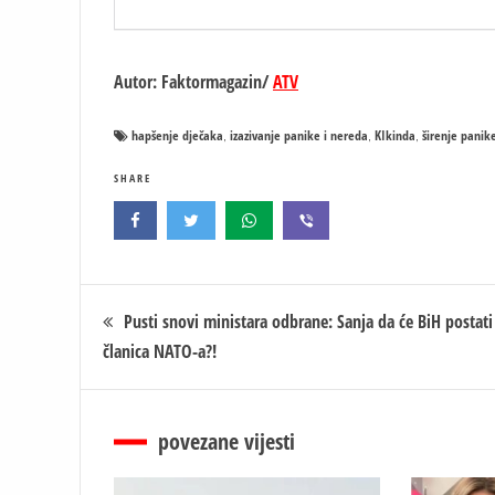
Autor: Faktormagazin/
ATV
hapšenje dječaka
izazivanje panike i nereda
KIkinda
širenje panik
,
,
,
SHARE
Кретање
Pusti snovi ministara odbrane: Sanja da će BiH postati
članica NATO-a?!
чланка
povezane vijesti