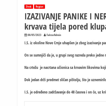
Desk
Region
IZAZIVANJE PANIKE I NER
krvava tijela pored klu
08/05/2023
FaktorAdmin
I.S. iz okoline Nove Crnje uhapšen je zbog izazivanje pa
On se sumnjiči da je, u grupi svog razreda preko jedne m
Na crtežu je nacrtana učionica sa krvavim likovima koji
Dok jedan drži predmet sličan pištolju, što je uznemirilo
I.S. je određeno zadržavanje do 48 časova i on će, uz k