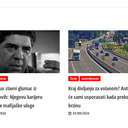
cena
Desk
zanimljivosti
o slavni glumac iz
Kraj divljanju za volanom? Au
vih: Njegovu karijeru
će sami usporavati kada preko
ile mafijaške uloge
brzinu
2026
03/08/2026