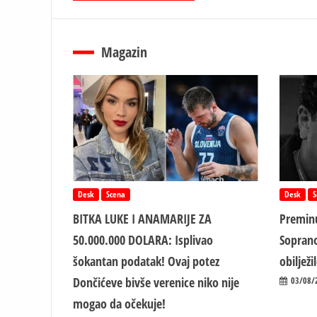
Magazin
Desk
Scena
Desk
S
BITKA LUKE I ANAMARIJE ZA
Preminu
50.000.000 DOLARA: Isplivao
Soprano
šokantan podatak! Ovaj potez
obiljež
Dončićeve bivše verenice niko nije
03/08/
mogao da očekuje!