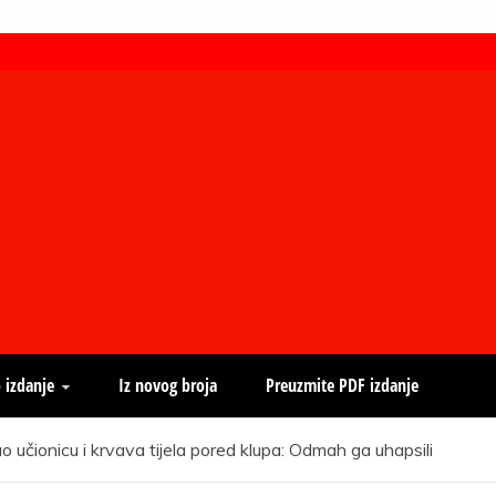
 izdanje
Iz novog broja
Preuzmite PDF izdanje
ionicu i krvava tijela pored klupa: Odmah ga uhapsili