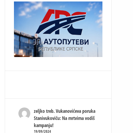
zeljko treb.
Vukanovićeva poruka
Stanivukoviću: Na mrtvima vodiš
kampanju!
19/09/2024