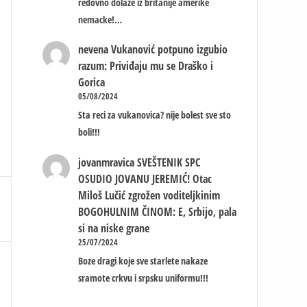
redovno dolaze iz britanije amerike
nemacke!…
nevena
Vukanović potpuno izgubio
razum: Priviđaju mu se Draško i
Gorica
05/08/2024
Sta reci za vukanovica? nije bolest sve sto
boli!!!
jovanmravica
SVEŠTENIK SPC
OSUDIO JOVANU JEREMIĆ! Otac
Miloš Lučić zgrožen voditeljkinim
BOGOHULNIM ČINOM: E, Srbijo, pala
si na niske grane
25/07/2024
Boze dragi koje sve starlete nakaze
sramote crkvu i srpsku uniformu!!!