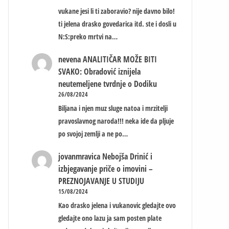
vukane jesi li ti zaboravio? nije davno bilo!
ti jelena drasko govedarica itd. ste i dosli u
N:S:preko mrtvi na…
nevena
ANALITIČAR MOŽE BITI
SVAKO: Obradović iznijela
neutemeljene tvrdnje o Dodiku
26/08/2024
Biljana i njen muz sluge natoa i mrzitelji
pravoslavnog naroda!!! neka ide da pljuje
po svojoj zemlji a ne po…
jovanmravica
Nebojša Drinić i
izbjegavanje priče o imovini –
PREZNOJAVANJE U STUDIJU
15/08/2024
Kao drasko jelena i vukanovic gledajte ovo
gledajte ono lazu ja sam posten plate