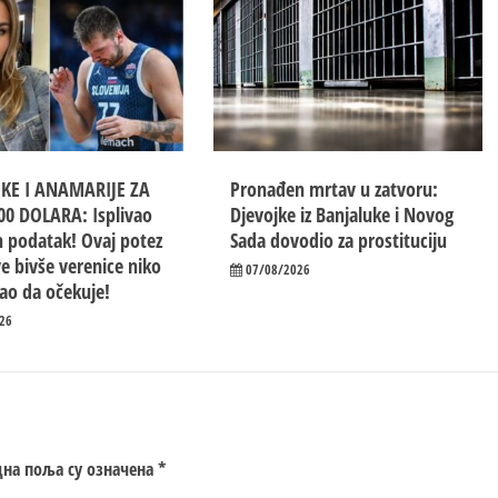
UKE I ANAMARIJE ZA
Pronađen mrtav u zatvoru:
00 DOLARA: Isplivao
Djevojke iz Banjaluke i Novog
 podatak! Ovaj potez
Sada dovodio za prostituciju
e bivše verenice niko
07/08/2026
ao da očekuje!
26
на поља су означена
*