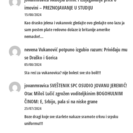
imovini – PREZNOJAVANJE U STUDIJU
15/08/2024
Kao drasko jelena i vukanovic gledajte ovo gledajte ono lazu ja
sam posten plate redovno dolaze iz britanije amerike
nemacke!…
nevena
Vukanović potpuno izgubio razum: Priviđaju mu
se Draško i Gorica
05/08/2024
Sta reci za vukanovica? nije bolest sve sto boli!!!
jovanmravica
SVEŠTENIK SPC OSUDIO JOVANU JEREMIĆ!
Otac Miloš Lučić zgrožen voditeljkinim BOGOHULNIM
ČINOM: E, Srbijo, pala si na niske grane
25/07/2024
Boze dragi koje sve starlete nakaze sramote crkvu i srpsku
uniformu!!!