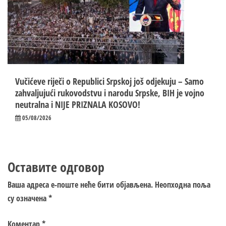
Vučićeve riječi o Republici Srpskoj još odjekuju – Samo
zahvaljujući rukovodstvu i narodu Srpske, BIH je vojno
neutralna i NIJE PRIZNALA KOSOVO!
05/08/2026
Оставите одговор
Ваша адреса е-поште неће бити објављена.
Неопходна поља
су означена
*
Коментар
*