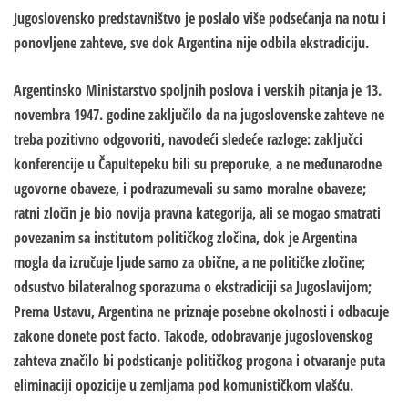
Jugoslovensko predstavništvo je poslalo više podsećanja na notu i
ponovljene zahteve, sve dok Argentina nije odbila ekstradiciju.
Argentinsko Ministarstvo spoljnih poslova i verskih pitanja je 13.
novembra 1947. godine zaključilo da na jugoslovenske zahteve ne
treba pozitivno odgovoriti, navodeći sledeće razloge: zaključci
konferencije u Čapultepeku bili su preporuke, a ne međunarodne
ugovorne obaveze, i podrazumevali su samo moralne obaveze;
ratni zločin je bio novija pravna kategorija, ali se mogao smatrati
povezanim sa institutom političkog zločina, dok je Argentina
mogla da izručuje ljude samo za obične, a ne političke zločine;
odsustvo bilateralnog sporazuma o ekstradiciji sa Jugoslavijom;
Prema Ustavu, Argentina ne priznaje posebne okolnosti i odbacuje
zakone donete post facto. Takođe, odobravanje jugoslovenskog
zahteva značilo bi podsticanje političkog progona i otvaranje puta
eliminaciji opozicije u zemljama pod komunističkom vlašću.