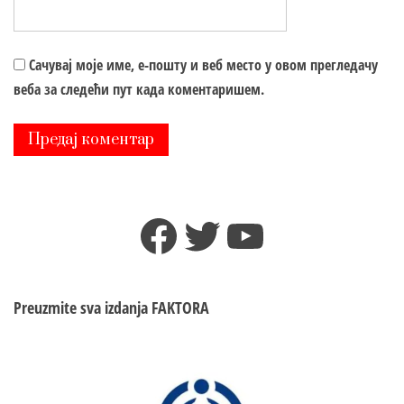
Сачувај моје име, е-пошту и веб место у овом прегледачу
веба за следећи пут када коментаришем.
Facebook
Twitter
YouTube
Preuzmite sva izdanja
FAKTORA