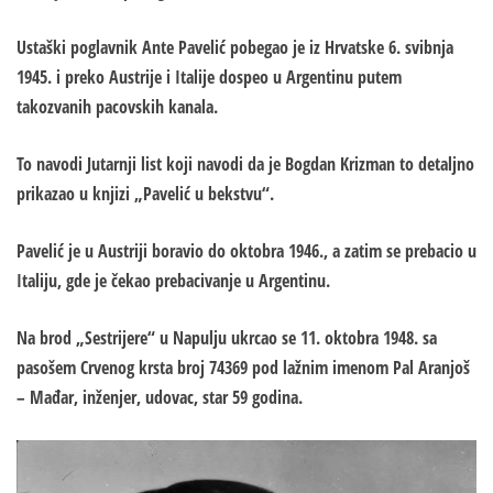
Ustaški poglavnik Ante Pavelić pobegao je iz Hrvatske 6. svibnja
1945. i preko Austrije i Italije dospeo u Argentinu putem
takozvanih pacovskih kanala.
To navodi Jutarnji list koji navodi da je Bogdan Krizman to detaljno
prikazao u knjizi „Pavelić u bekstvu“.
Pavelić je u Austriji boravio do oktobra 1946., a zatim se prebacio u
Italiju, gde je čekao prebacivanje u Argentinu.
Na brod „Sestrijere“ u Napulju ukrcao se 11. oktobra 1948. sa
pasošem Crvenog krsta broj 74369 pod lažnim imenom Pal Aranjoš
– Mađar, inženjer, udovac, star 59 godina.