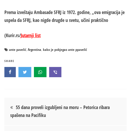
Prema izveštaju Ambasade SFRJ iz 1972. godine, „ova emigracija je
uspela da SFRJ, kao nigde drugde u svetu, učini praktično
(Kurir.rs/
Jutarnji list
ante pavelić
Argentina
kako je pobjegao ante ppavelić
,
,
SHARE
Кретање
55 dana proveli izgubljeni na moru – Petorica ribara
spašena na Pacifiku
чланка