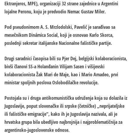
Ektranjeros, MPE), organizaciji 32 strane zajednice u Argentini
lojalne Peronu, koju je predvodio Nemac Gustav Miler.
Pod pseudonimom A. S. Mrzlodolski, Pavelić je sarađivao sa
mesečnikom Dinámica Social, koji je osnovao Karlo Skorca,
poslednji sekretar italijanske Nacionalne fašističke partije.
Drugi saradnici časopisa bili su Pjer Dej, belgijski kolaboracionista,
bivši članovi SS-a Holanđanin Vilijam Sasen i višijevski
kolaboracionista Žak Mari de Maje, kao i Mario Amadeo, prvi
ministar spoljnih poslova Oslobodilačke revolucije.
Postojala su i druga antikomunistička udruženja koja su dolazila iz
Jugoslavije, poput slovenačke ili srpske (četničke) „neprijateljske
ili fašističke emigracije“, kako ih je Jugoslavija nazivala, ali je
hrvatska grupa bila ubedljivo najbrojnija i najproblematičnija za
argentinsko-jugoslovenske odnose.