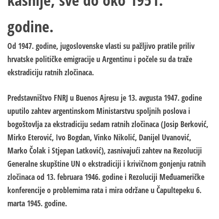
godine.
Od 1947. godine, jugoslovenske vlasti su pažljivo pratile priliv
hrvatske političke emigracije u Argentinu i počele su da traže
ekstradiciju ratnih zločinaca.
Predstavništvo FNRJ u Buenos Ajresu je 13. avgusta 1947. godine
uputilo zahtev argentinskom Ministarstvu spoljnih poslova i
bogoštovlja za ekstradiciju sedam ratnih zločinaca (Josip Berković,
Mirko Eterović, Ivo Bogdan, Vinko Nikolić, Danijel Uvanović,
Marko Čolak i Stjepan Latković), zasnivajući zahtev na Rezoluciji
Generalne skupštine UN o ekstradiciji i krivičnom gonjenju ratnih
zločinaca od 13. februara 1946. godine i Rezoluciji Međuameričke
konferencije o problemima rata i mira održane u Čapultepeku 6.
marta 1945. godine.