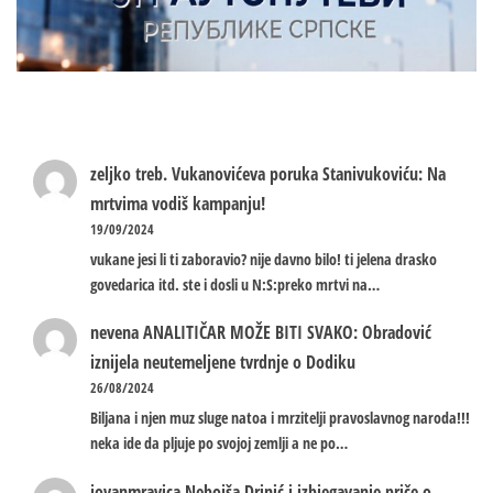
zeljko treb.
Vukanovićeva poruka Stanivukoviću: Na
mrtvima vodiš kampanju!
19/09/2024
vukane jesi li ti zaboravio? nije davno bilo! ti jelena drasko
govedarica itd. ste i dosli u N:S:preko mrtvi na…
nevena
ANALITIČAR MOŽE BITI SVAKO: Obradović
iznijela neutemeljene tvrdnje o Dodiku
26/08/2024
Biljana i njen muz sluge natoa i mrzitelji pravoslavnog naroda!!!
neka ide da pljuje po svojoj zemlji a ne po…
jovanmravica
Nebojša Drinić i izbjegavanje priče o