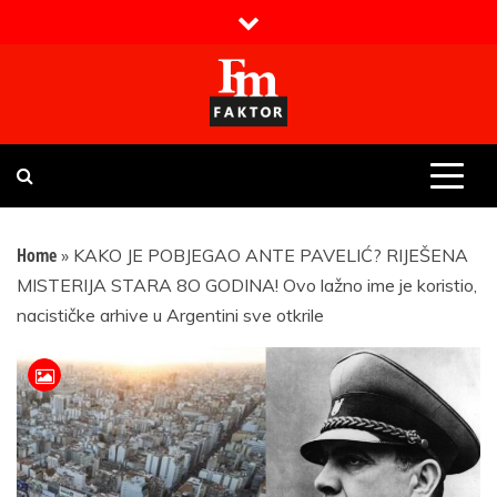
Skip
to
content
Faktor magazin
Uvijek presudan
Home
»
KAKO JE POBJEGAO ANTE PAVELIĆ? RIJEŠENA
MISTERIJA STARA 8O GODINA! Ovo lažno ime je koristio,
nacističke arhive u Argentini sve otkrile