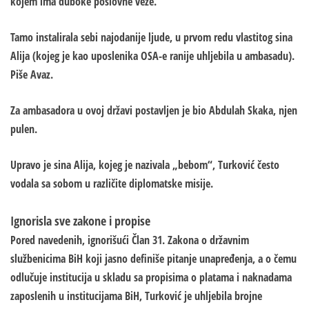
kojem ima duboke poslovne veze.
Tamo instalirala sebi najodanije ljude, u prvom redu vlastitog sina
Alija (kojeg je kao uposlenika OSA-e ranije uhljebila u ambasadu).
Piše Avaz.
Za ambasadora u ovoj državi postavljen je bio Abdulah Skaka, njen
pulen.
Upravo je sina Alija, kojeg je nazivala „bebom“, Turković često
vodala sa sobom u različite diplomatske misije.
Ignorisla sve zakone i propise
Pored navedenih, ignorišući Član 31. Zakona o državnim
službenicima BiH koji jasno definiše pitanje unapređenja, a o čemu
odlučuje institucija u skladu sa propisima o platama i naknadama
zaposlenih u institucijama BiH, Turković je uhljebila brojne