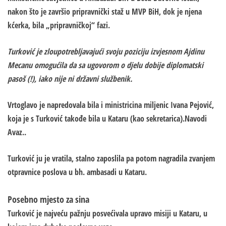
nakon što je završio pripravnički staž u MVP BiH, dok je njena
kćerka, bila „pripravničkoj“ fazi.
Turković je zloupotrebljavajući svoju poziciju izvjesnom Ajdinu
Mecanu omogućila da sa ugovorom o djelu dobije diplomatski
pasoš (!), iako nije ni državni službenik.
Vrtoglavo je napredovala bila i ministricina miljenic Ivana Pejović,
koja je s Turković takođe bila u Kataru (kao sekretarica).Navodi
Avaz..
Turković ju je vratila, stalno zaposlila pa potom nagradila zvanjem
otpravnice poslova u bh. ambasadi u Kataru.
Posebno mjesto za sina
Turković je najveću pažnju posvećivala upravo misiji u Kataru, u