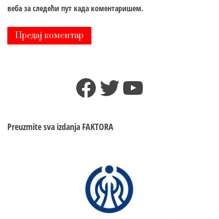
веба за следећи пут када коментаришем.
Facebook
Twitter
YouTube
Preuzmite sva izdanja
FAKTORA