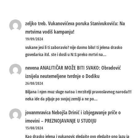
zeljko treb.
Vukanovićeva poruka Stanivukoviću: Na
mrtvima vodiš kampanju!
19/09/2024
vukane jesi li ti zaboravio? nije davno bilo! ti jelena drasko
govedarica itd. ste i dosli u N:S:preko mrtvi na…
nevena
ANALITIČAR MOŽE BITI SVAKO: Obradović
iznijela neutemeljene tvrdnje o Dodiku
26/08/2024
Biljana i njen muz sluge natoa i mrzitelji pravoslavnog naroda!!!
neka ide da pljuje po svojoj zemlji a ne po…
jovanmravica
Nebojša Drinić i izbjegavanje priče o
imovini – PREZNOJAVANJE U STUDIJU
15/08/2024
Kao drasko jelena i vukanovic gledajte ovo gledajte ono lazu ja