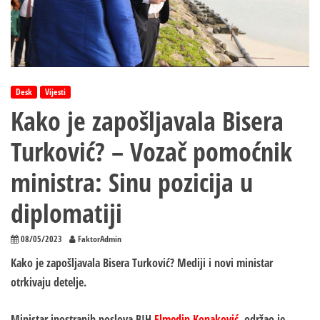
Desk
Vijesti
Kako je zapošljavala Bisera
Turković? – Vozač pomoćnik
ministra: Sinu pozicija u
diplomatiji
08/05/2023
FaktorAdmin
Kako je zapošljavala Bisera Turković? Mediji i novi ministar
otrkivaju detelje.
Ministar inostranih poslova BIH
Elmedin Konaković
održao je