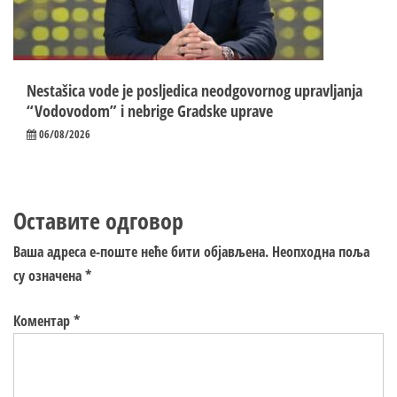
Nestašica vode je posljedica neodgovornog upravljanja
“Vodovodom” i nebrige Gradske uprave
06/08/2026
Оставите одговор
Ваша адреса е-поште неће бити објављена.
Неопходна поља
су означена
*
Коментар
*