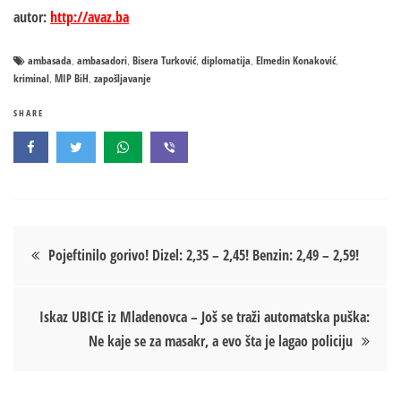
autor:
http://avaz.ba
ambasada
ambasadori
Bisera Turković
diplomatija
Elmedin Konaković
,
,
,
,
,
kriminal
MIP BiH
zapošljavanje
,
,
SHARE
Кретање
Pojeftinilo gorivo! Dizel: 2,35 – 2,45! Benzin: 2,49 – 2,59!
чланка
Iskaz UBICE iz Mladenovca – Još se traži automatska puška:
Ne kaje se za masakr, a evo šta je lagao policiju