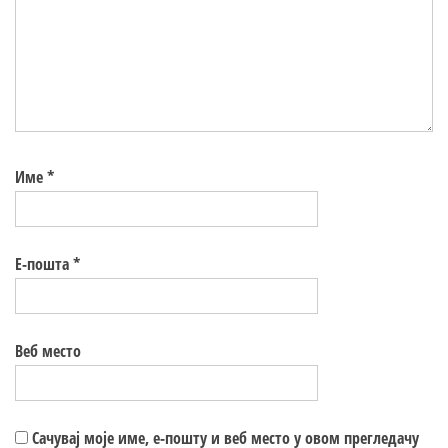
Име
*
Е-пошта
*
Веб место
Сачувај моје име, е-пошту и веб место у овом прегледачу