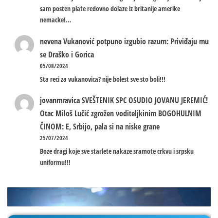
sam posten plate redovno dolaze iz britanije amerike
nemacke!…
nevena
Vukanović potpuno izgubio razum: Priviđaju mu
se Draško i Gorica
05/08/2024
Sta reci za vukanovica? nije bolest sve sto boli!!!
jovanmravica
SVEŠTENIK SPC OSUDIO JOVANU JEREMIĆ!
Otac Miloš Lučić zgrožen voditeljkinim BOGOHULNIM
ČINOM: E, Srbijo, pala si na niske grane
25/07/2024
Boze dragi koje sve starlete nakaze sramote crkvu i srpsku
uniformu!!!