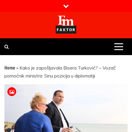
Skip
to
content
Faktor magazin
Uvijek presudan
Home
»
Kako je zapošljavala Bisera Turković? – Vozač
pomoćnik ministra: Sinu pozicija u diplomatiji