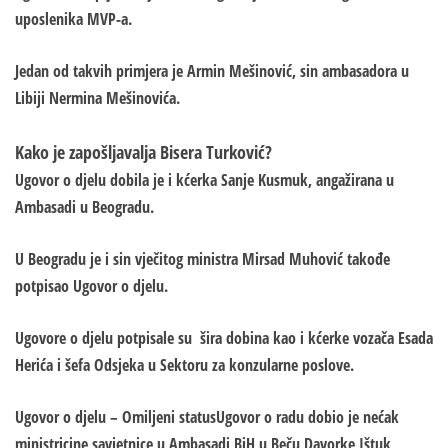
uposlenika MVP-a.
Jedan od takvih primjera je Armin Mešinović, sin ambasadora u
Libiji Nermina Mešinovića.
Kako je zapošljavalja Bisera Turković?
Ugovor o djelu dobila je i kćerka Sanje Kusmuk, angažirana u
Ambasadi u Beogradu.
U Beogradu je i sin vječitog ministra Mirsad Muhović takođe
potpisao Ugovor o djelu.
Ugovore o djelu potpisale su šira dobina kao i kćerke vozača Esada
Herića i šefa Odsjeka u Sektoru za konzularne poslove.
Ugovor o djelu – Omiljeni statusUgovor o radu dobio je nećak
ministricine savjetnice u Ambasadi BiH u Beču Davorke Ištuk,