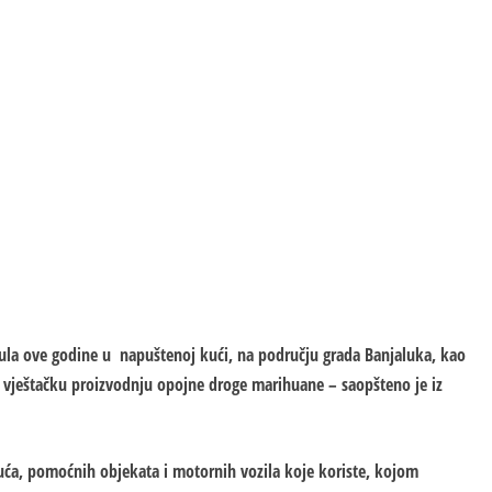
jula ove godine u napuštenoj kući, na području grada Banjaluka, kao
a vještačku proizvodnju opojne droge marihuane – saopšteno je iz
uća, pomoćnih objekata i motornih vozila koje koriste, kojom