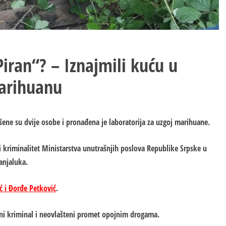
Piran“? – Iznajmili kuću u
marihuanu
šene su dvije osobe i pronađena je laboratorija za uzgoj marihuane.
ki kriminalitet Ministarstva unutrašnjih poslova Republike Srpske u
anjaluka.
 i Đorđe Petković
.
vani kriminal i neovlašteni promet opojnim drogama.