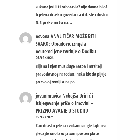
vukane jesi li ti zaboravio? nije davno bilo!
ti jelena drasko govedarica itd. ste i dosli u
N:S:preko mrtvi na…
nevena
ANALITIČAR MOŽE BITI
SVAKO: Obradović iznijela
neutemeljene tvrdnje o Dodiku
26/08/2024
Biljana i njen muz sluge natoa i mrzitelji
pravoslavnog naroda!!! neka ide da pljuje
po svojoj zemlji a ne po…
jovanmravica
Nebojša Drinić i
izbjegavanje priče o imovini –
PREZNOJAVANJE U STUDIJU
15/08/2024
Kao drasko jelena i vukanovic gledajte ovo
gledajte ono lazu ja sam posten plate