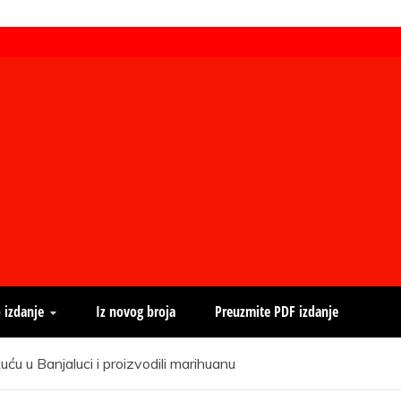
 izdanje
Iz novog broja
Preuzmite PDF izdanje
kuću u Banjaluci i proizvodili marihuanu