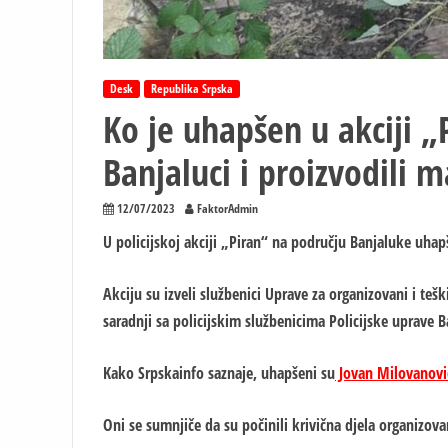
Desk
Republika Srpska
Ko je uhapšen u akciji „
Banjaluci i proizvodili 
12/07/2023
FaktorAdmin
U policijskoj akciji „Piran“ na području Banjaluke uhap
Akciju su izveli službenici Uprave za organizovani i teš
saradnji sa policijskim službenicima Policijske uprave B
Kako Srpskainfo saznaje, uhapšeni su
Jovan Milovanović
Oni se sumnjiče da su počinili krivična djela organizo