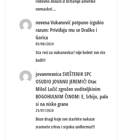
redovno dolaze iz britanije amerike
nemacke!…
nevena
Vukanović potpuno izgubio
razum: Priviđaju mu se Draško i
Gorica
05/08/2024
Sta reci za vukanovica? nije bolest sve sto
boli!!!
jovanmravica
SVEŠTENIK SPC
OSUDIO JOVANU JEREMIĆ! Otac
Miloš Lučić zgrožen voditeljkinim
BOGOHULNIM ČINOM: E, Srbijo, pala
si na niske grane
25/07/2024
Boze dragi koje sve starlete nakaze
sramote crkvu i srpsku uniformu!!!