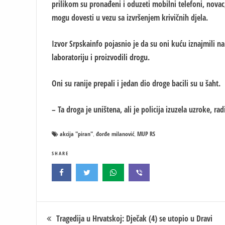
prilikom su pronađeni i oduzeti mobilni telefoni, nova
mogu dovesti u vezu sa izvršenjem krivičnih djela.
Izvor Srpskainfo pojasnio je da su oni kuću iznajmili na
laboratoriju i proizvodili drogu.
Oni su ranije prepali i jedan dio droge bacili su u šaht.
– Ta droga je uništena, ali je policija izuzela uzroke, ra
akcija "piran"
đorđe milanović
MUP RS
,
,
SHARE
Кретање
Tragedija u Hrvatskoj: Dječak (4) se utopio u Dravi