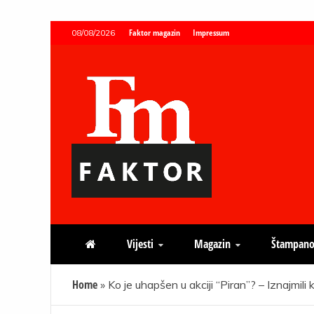
Skip
Faktor magazin
Impressum
08/08/2026
to
content
Faktor magazin
Uvijek presudan
Vijesti
Magazin
Štampano
Home
»
Ko je uhapšen u akciji “Piran”? – Iznajmili 