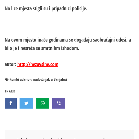
Na lice mjesta stigli su i pripadnici policije.
Na ovom mjestu inače godinama se događaju saobraćajni udesi, a
bilo je i nesreća sa smrtnihm ishodom.
autor:
http://nezavsine.com
Kombi udario u nadvožnjak u Banjaluci
SHARE
Кретање