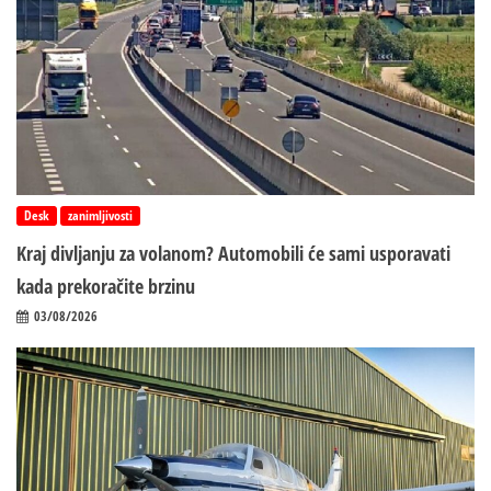
Desk
zanimljivosti
Kraj divljanju za volanom? Automobili će sami usporavati
kada prekoračite brzinu
03/08/2026