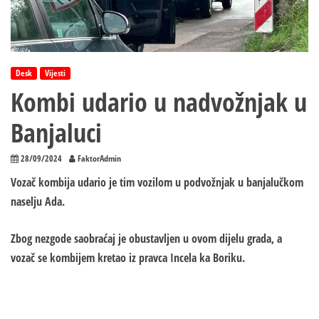
Desk
Vijesti
Kombi udario u nadvožnjak u
Banjaluci
28/09/2024
FaktorAdmin
Vozač kombija udario je tim vozilom u podvožnjak u banjalučkom
naselju Ada.
Zbog nezgode saobraćaj je obustavljen u ovom dijelu grada, a
vozač se kombijem kretao iz pravca Incela ka Boriku.