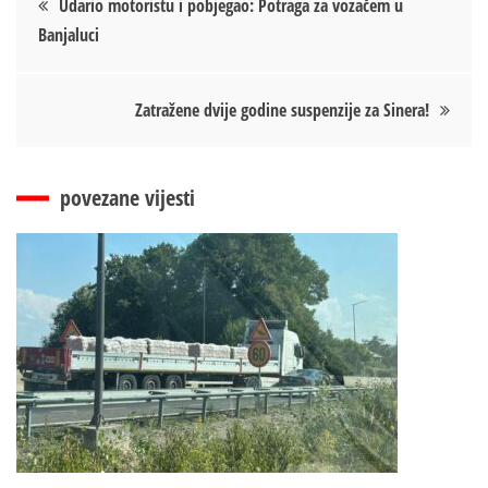
Udario motoristu i pobjegao: Potraga za vozačem u
Banjaluci
чланка
Zatražene dvije godine suspenzije za Sinera!
povezane vijesti