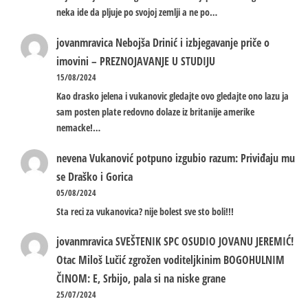
neka ide da pljuje po svojoj zemlji a ne po…
jovanmravica
Nebojša Drinić i izbjegavanje priče o
imovini – PREZNOJAVANJE U STUDIJU
15/08/2024
Kao drasko jelena i vukanovic gledajte ovo gledajte ono lazu ja
sam posten plate redovno dolaze iz britanije amerike
nemacke!…
nevena
Vukanović potpuno izgubio razum: Priviđaju mu
se Draško i Gorica
05/08/2024
Sta reci za vukanovica? nije bolest sve sto boli!!!
jovanmravica
SVEŠTENIK SPC OSUDIO JOVANU JEREMIĆ!
Otac Miloš Lučić zgrožen voditeljkinim BOGOHULNIM
ČINOM: E, Srbijo, pala si na niske grane
25/07/2024