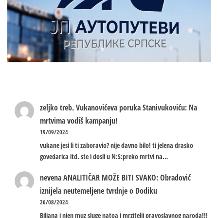
zeljko treb.
Vukanovićeva poruka Stanivukoviću: Na
mrtvima vodiš kampanju!
19/09/2024
vukane jesi li ti zaboravio? nije davno bilo! ti jelena drasko
govedarica itd. ste i dosli u N:S:preko mrtvi na…
nevena
ANALITIČAR MOŽE BITI SVAKO: Obradović
iznijela neutemeljene tvrdnje o Dodiku
26/08/2024
Biljana i njen muz sluge natoa i mrzitelji pravoslavnog naroda!!!