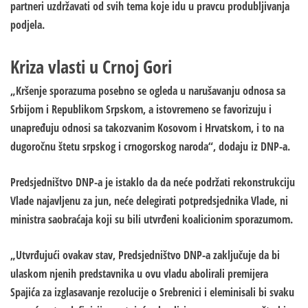
partneri uzdržavati od svih tema koje idu u pravcu produbljivanja
podjela.
Kriza vlasti u Crnoj Gori
„Kršenje sporazuma posebno se ogleda u narušavanju odnosa sa
Srbijom i Republikom Srpskom, a istovremeno se favorizuju i
unapređuju odnosi sa takozvanim Kosovom i Hrvatskom, i to na
dugoročnu štetu srpskog i crnogorskog naroda“, dodaju iz DNP-a.
Predsjedništvo DNP-a je istaklo da da neće podržati rekonstrukciju
Vlade najavljenu za jun, neće delegirati potpredsjednika Vlade, ni
ministra saobraćaja koji su bili utvrđeni koalicionim sporazumom.
„Utvrđujući ovakav stav, Predsjedništvo DNP-a zaključuje da bi
ulaskom njenih predstavnika u ovu vladu abolirali premijera
Spajića za izglasavanje rezolucije o Srebrenici i eleminisali bi svaku