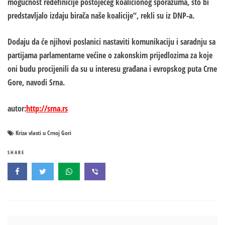
mogućnost redefinicije postojećeg koalicionog sporazuma, što bi
predstavljalo izdaju birača naše koalicije“, rekli su iz DNP-a.
Dodaju da će njihovi poslanici nastaviti komunikaciju i saradnju sa
partijama parlamentarne većine o zakonskim prijedlozima za koje
oni budu procijenili da su u interesu građana i evropskog puta Crne
Gore, navodi Srna.
autor:
http://srna.rs
Kriza vlasti u Crnoj Gori
SHARE