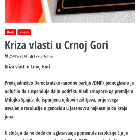
Desk
Vijesti
Kriza vlasti u Crnoj Gori
25/05/2024
FaktorAdmin
Kriza vlasti u Crnoj Gori
Predsjedništvo Demokratske narodne partije /DNP/ jednoglasno je
odlučilo da suspenduje dalju podršku Vladi crnogorskog premijera
Milojka Spajića do ispunjena njihovih zahtjeva, prije svega
usvajanje rezolucije o genocidu u Jasenovcu najkasnije do kraja
juna.
U slučaju da ne dođe do izglasavanja pomenute rezolucije čiji je