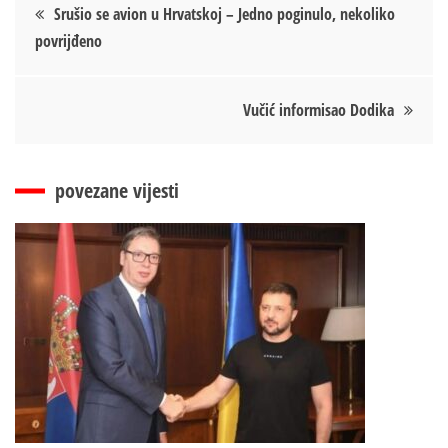
Кретање
Srušio se avion u Hrvatskoj – Jedno poginulo, nekoliko
povrijđeno
чланка
Vučić informisao Dodika
povezane vijesti