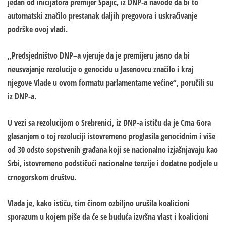
jedan od inicijatora premijer Spajić, iz DNP-a navode da bi to
automatski značilo prestanak daljih pregovora i uskraćivanje
podrške ovoj vladi.
„Predsjedništvo DNP–a vjeruje da je premijeru jasno da bi
neusvajanje rezolucije o genocidu u Jasenovcu značilo i kraj
njegove Vlade u ovom formatu parlamentarne većine“, poručili su
iz DNP-a.
U vezi sa rezolucijom o Srebrenici, iz DNP-a ističu da je Crna Gora
glasanjem o toj rezoluciji istovremeno proglasila genocidnim i više
od 30 odsto sopstvenih građana koji se nacionalno izjašnjavaju kao
Srbi, istovremeno podstičući nacionalne tenzije i dodatne podjele u
crnogorskom društvu.
Vlada je, kako ističu, tim činom ozbiljno urušila koalicioni
sporazum u kojem piše da će se buduća izvršna vlast i koalicioni