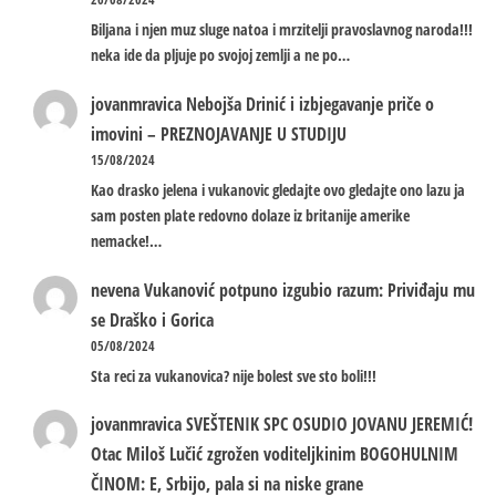
Biljana i njen muz sluge natoa i mrzitelji pravoslavnog naroda!!!
neka ide da pljuje po svojoj zemlji a ne po…
jovanmravica
Nebojša Drinić i izbjegavanje priče o
imovini – PREZNOJAVANJE U STUDIJU
15/08/2024
Kao drasko jelena i vukanovic gledajte ovo gledajte ono lazu ja
sam posten plate redovno dolaze iz britanije amerike
nemacke!…
nevena
Vukanović potpuno izgubio razum: Priviđaju mu
se Draško i Gorica
05/08/2024
Sta reci za vukanovica? nije bolest sve sto boli!!!
jovanmravica
SVEŠTENIK SPC OSUDIO JOVANU JEREMIĆ!
Otac Miloš Lučić zgrožen voditeljkinim BOGOHULNIM
ČINOM: E, Srbijo, pala si na niske grane