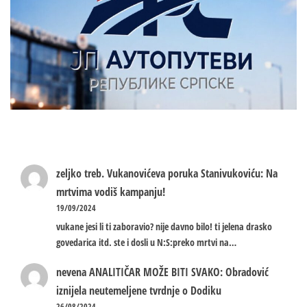
zeljko treb.
Vukanovićeva poruka Stanivukoviću: Na
mrtvima vodiš kampanju!
19/09/2024
vukane jesi li ti zaboravio? nije davno bilo! ti jelena drasko
govedarica itd. ste i dosli u N:S:preko mrtvi na…
nevena
ANALITIČAR MOŽE BITI SVAKO: Obradović
iznijela neutemeljene tvrdnje o Dodiku
26/08/2024