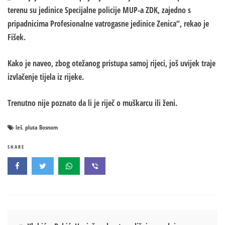
terenu su jedinice Specijalne policije MUP-a ZDK, zajedno s
pripadnicima Profesionalne vatrogasne jedinice Zenica“, rekao je
Fišek.
Kako je naveo, zbog otežanog pristupa samoj rijeci, još uvijek traje
izvlačenje tijela iz rijeke.
Trenutno nije poznato da li je riječ o muškarcu ili ženi.
leš
pluta Bosnom
,
SHARE
Кретање