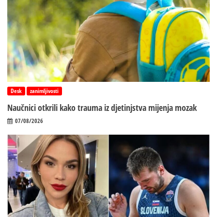
Desk
zanimljivosti
Naučnici otkrili kako trauma iz d‌jetinjstva mijenja mozak
07/08/2026