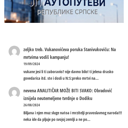
zeljko treb.
Vukanovićeva poruka Stanivukoviću: Na
mrtvima vodiš kampanju!
19/09/2024
vukane jesi li ti zaboravio? nije davno bilo! ti jelena drasko
govedarica itd. ste i dosli u N:S:preko mrtvi na…
nevena
ANALITIČAR MOŽE BITI SVAKO: Obradović
iznijela neutemeljene tvrdnje o Dodiku
26/08/2024
Biljana i njen muz sluge natoa i mrzitelji pravoslavnog naroda!!!
neka ide da pljuje po svojoj zemlji a ne po…