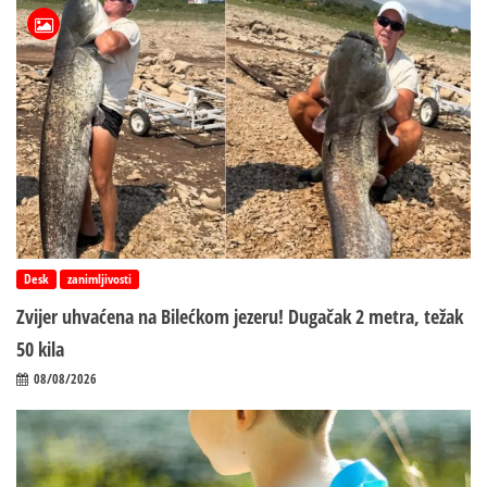
Desk
zanimljivosti
Zvijer uhvaćena na Bilećkom jezeru! Dugačak 2 metra, težak
50 kila
08/08/2026