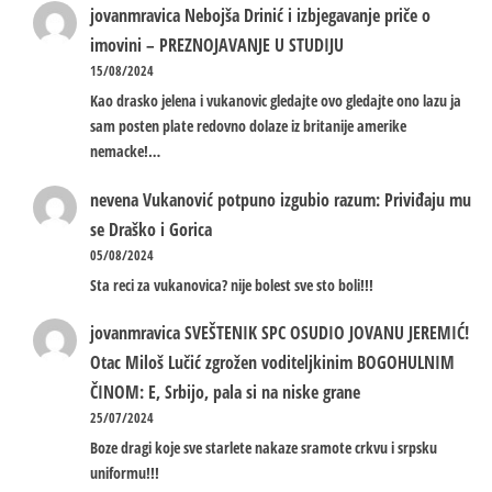
jovanmravica
Nebojša Drinić i izbjegavanje priče o
imovini – PREZNOJAVANJE U STUDIJU
15/08/2024
Kao drasko jelena i vukanovic gledajte ovo gledajte ono lazu ja
sam posten plate redovno dolaze iz britanije amerike
nemacke!…
nevena
Vukanović potpuno izgubio razum: Priviđaju mu
se Draško i Gorica
05/08/2024
Sta reci za vukanovica? nije bolest sve sto boli!!!
jovanmravica
SVEŠTENIK SPC OSUDIO JOVANU JEREMIĆ!
Otac Miloš Lučić zgrožen voditeljkinim BOGOHULNIM
ČINOM: E, Srbijo, pala si na niske grane
25/07/2024
Boze dragi koje sve starlete nakaze sramote crkvu i srpsku
uniformu!!!