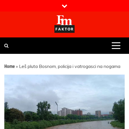
Skip
to
content
Faktor magazin
Uvijek presudan
Home
»
Leš pluta Bosnom, policija i vatrogasci na nogama