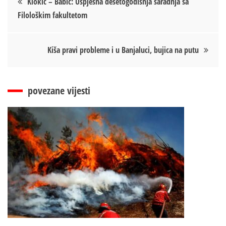
Klokić – Babić: Uspješna desetogodišnja saradnja sa
Filološkim fakultetom
чланка
Kiša pravi probleme i u Banjaluci, bujica na putu
povezane vijesti