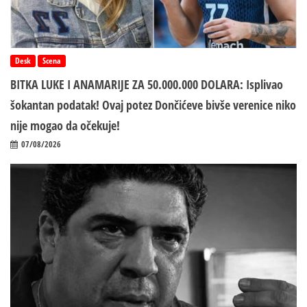
Desk
Scena
BITKA LUKE I ANAMARIJE ZA 50.000.000 DOLARA: Isplivao
šokantan podatak! Ovaj potez Dončićeve bivše verenice niko
nije mogao da očekuje!
07/08/2026