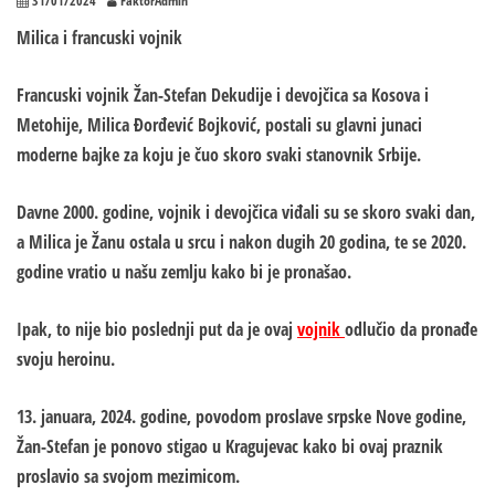
31/01/2024
FaktorAdmin
Milica i francuski vojnik
Francuski vojnik Žan-Stefan Dekudije i devojčica sa Kosova i
Metohije, Milica Đorđević Bojković, postali su glavni junaci
moderne bajke za koju je čuo skoro svaki stanovnik Srbije.
Davne 2000. godine, vojnik i devojčica viđali su se skoro svaki dan,
a Milica je Žanu ostala u srcu i nakon dugih 20 godina, te se 2020.
godine vratio u našu zemlju kako bi je pronašao.
Ipak, to nije bio poslednji put da je ovaj
vojnik
odlučio da pronađe
svoju heroinu.
13. januara, 2024. godine, povodom proslave srpske Nove godine,
Žan-Stefan je ponovo stigao u Kragujevac kako bi ovaj praznik
proslavio sa svojom mezimicom.