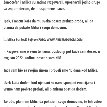
Žan-Stefan i Milica su satima razgovarali, upoznavali jedno drugo
sa svojom decom, delili uspomene i suze.
Ipak, Francuz kaže da mu svaka poseta prebrzo prođe, ali da
planira da pokaže Milici i svoju domovinu.
FOTO: WWW.PRICESADUSOM.COM
– Razgovaramo o svim temama, poslednji put kada sam došao, u
avgustu 2022. godine, posetio sam KiM.
Tada sam bio sa svojim sinom i proveli smo 15 dana kod Milice.
Uvek kada dođem kod nje dani su nam ispunjeni emocijama i
vreme nam prebrzo prolazi, ali planiram opet da dođem.
Takođe, planiram Milici da pokažem svoju domovinu, te bih voleo