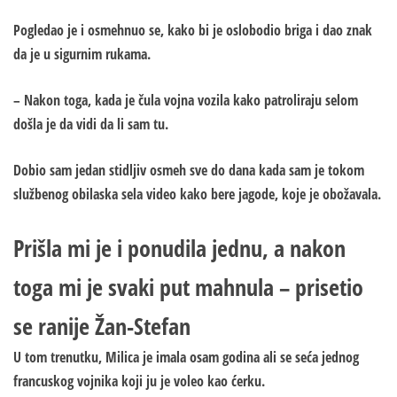
Pogledao je i osmehnuo se, kako bi je oslobodio briga i dao znak
da je u sigurnim rukama.
– Nakon toga, kada je čula vojna vozila kako patroliraju selom
došla je da vidi da li sam tu.
Dobio sam jedan stidljiv osmeh sve do dana kada sam je tokom
službenog obilaska sela video kako bere jagode, koje je obožavala.
Prišla mi je i ponudila jednu, a nakon
toga mi je svaki put mahnula – prisetio
se ranije Žan-Stefan
U tom trenutku, Milica je imala osam godina ali se seća jednog
francuskog vojnika koji ju je voleo kao ćerku.