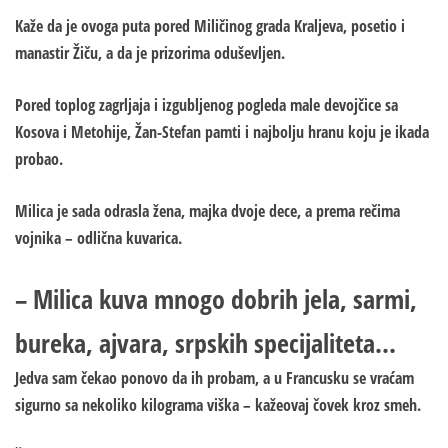
Kaže da je ovoga puta pored Miličinog grada Kraljeva, posetio i
manastir Žiču, a da je prizorima oduševljen.
Pored toplog zagrljaja i izgubljenog pogleda male devojčice sa
Kosova i Metohije, Žan-Stefan pamti i najbolju hranu koju je ikada
probao.
Milica je sada odrasla žena, majka dvoje dece, a prema rečima
vojnika – odlična kuvarica.
– Milica kuva mnogo dobrih jela, sarmi,
bureka, ajvara, srpskih specijaliteta…
Jedva sam čekao ponovo da ih probam, a u Francusku se vraćam
sigurno sa nekoliko kilograma viška – kažeovaj čovek kroz smeh.