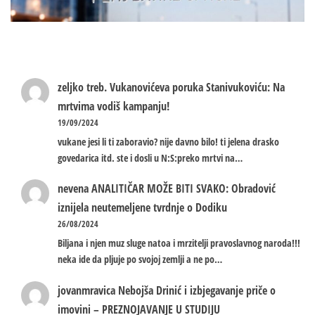
zeljko treb.
Vukanovićeva poruka Stanivukoviću: Na
mrtvima vodiš kampanju!
19/09/2024
vukane jesi li ti zaboravio? nije davno bilo! ti jelena drasko
govedarica itd. ste i dosli u N:S:preko mrtvi na…
nevena
ANALITIČAR MOŽE BITI SVAKO: Obradović
iznijela neutemeljene tvrdnje o Dodiku
26/08/2024
Biljana i njen muz sluge natoa i mrzitelji pravoslavnog naroda!!!
neka ide da pljuje po svojoj zemlji a ne po…
jovanmravica
Nebojša Drinić i izbjegavanje priče o
imovini – PREZNOJAVANJE U STUDIJU