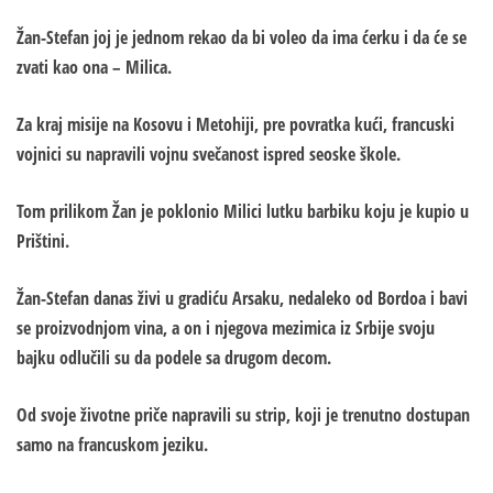
Žan-Stefan joj je jednom rekao da bi voleo da ima ćerku i da će se
zvati kao ona – Milica.
Za kraj misije na Kosovu i Metohiji, pre povratka kući, francuski
vojnici su napravili vojnu svečanost ispred seoske škole.
Tom prilikom Žan je poklonio Milici lutku barbiku koju je kupio u
Prištini.
Žan-Stefan danas živi u gradiću Arsaku, nedaleko od Bordoa i bavi
se proizvodnjom vina, a on i njegova mezimica iz Srbije svoju
bajku odlučili su da podele sa drugom decom.
Od svoje životne priče napravili su strip, koji je trenutno dostupan
samo na francuskom jeziku.