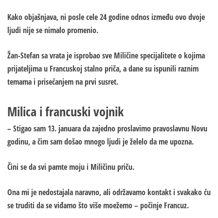
Kako objašnjava, ni posle cele 24 godine odnos između ovo dvoje
ljudi nije se nimalo promenio.
Žan-Stefan sa vrata je isprobao sve Miličine specijalitete o kojima
prijateljima u Francuskoj stalno priča, a dane su ispunili raznim
temama i prisećanjem na prvi susret.
Milica i francuski vojnik
– Stigao sam 13. januara da zajedno proslavimo pravoslavnu Novu
godinu, a čim sam došao mnogo ljudi je želelo da me upozna.
Čini se da svi pamte moju i Miličinu priču.
Ona mi je nedostajala naravno, ali održavamo kontakt i svakako ću
se truditi da se viđamo što više moežemo – počinje Francuz.