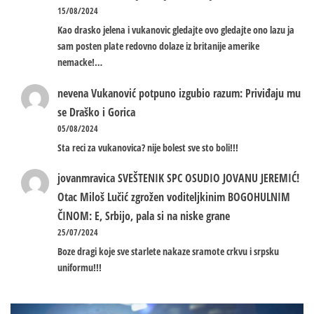
15/08/2024
Kao drasko jelena i vukanovic gledajte ovo gledajte ono lazu ja
sam posten plate redovno dolaze iz britanije amerike
nemacke!…
nevena
Vukanović potpuno izgubio razum: Priviđaju mu
se Draško i Gorica
05/08/2024
Sta reci za vukanovica? nije bolest sve sto boli!!!
jovanmravica
SVEŠTENIK SPC OSUDIO JOVANU JEREMIĆ!
Otac Miloš Lučić zgrožen voditeljkinim BOGOHULNIM
ČINOM: E, Srbijo, pala si na niske grane
25/07/2024
Boze dragi koje sve starlete nakaze sramote crkvu i srpsku
uniformu!!!