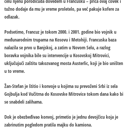
celu njenu porodicuda dovedem u Francusku – priča ovaj čovek i
tužno dodaje da mu je vreme proletelo, pa već pakuje kofere za
odlazak.
Podsetimo, Francuz je tokom 2000. i 2001. godine bio vojnik u
međunarodnim trupama na Kosovu i Metohiji. Francuska baza
nalazila se prvo u Banjskoj, a zatim u Novom Selu, a razlog
boravka vojnika bile su intervencije u Kosovskoj Mitrovici,
uključujući zaštitu takozvanog mosta Austerlic, koji je bio uništen
u to vreme.
Žan-Stefan je štitio i konvoje u kojima su prevoženi Srbi iz sela
Gojbulja kod Vučitrna do Kosovske Mitrovice tokom dana kako bi
se snabdeli zalihama.
Dok je obezbeđivao konvoj, primetio je jednu devojčicu koja je
zabrinutim pogledom pratila majku do kamiona.