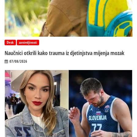
Desk
zanimljivosti
Naučnici otkrili kako trauma iz d‌jetinjstva mijenja mozak
07/08/2026