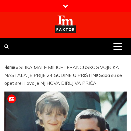
Skip
to
content
Faktor magazin
Uvijek presudan
Home
»
SLIKA MALE MILICE I FRANCUSKOG VOJNIKA
NASTALA JE PRIJE 24 GODINE U PRIŠTINI! Sada su se
opet sreli i ovo je NJIHOVA DIRLJIVA PRIČA