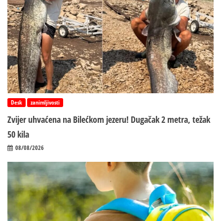
Desk
zanimljivosti
Zvijer uhvaćena na Bilećkom jezeru! Dugačak 2 metra, težak
50 kila
08/08/2026