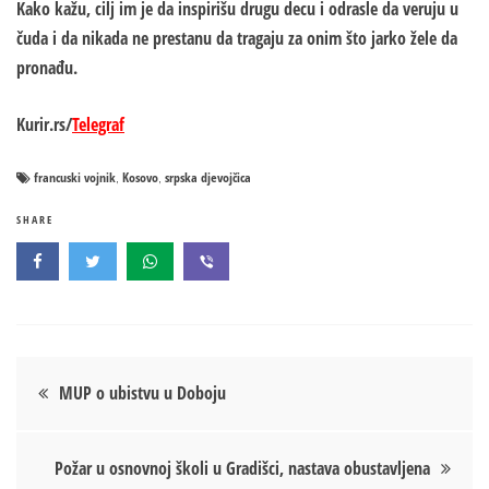
Kako kažu, cilj im je da inspirišu drugu decu i odrasle da veruju u
čuda i da nikada ne prestanu da tragaju za onim što jarko žele da
pronađu.
Kurir.rs/
Telegraf
francuski vojnik
Kosovo
srpska djevojčica
,
,
SHARE
Кретање
MUP o ubistvu u Doboju
чланка
Požar u osnovnoj školi u Gradišci, nastava obustavljena