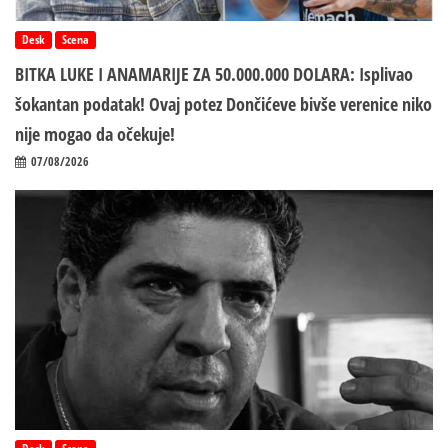
Desk
Scena
BITKA LUKE I ANAMARIJE ZA 50.000.000 DOLARA: Isplivao
šokantan podatak! Ovaj potez Dončićeve bivše verenice niko
nije mogao da očekuje!
07/08/2026