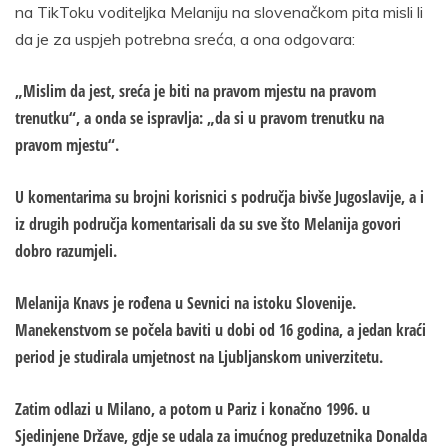
na TikToku voditeljka Melaniju na slovenačkom pita misli li
da je za uspjeh potrebna sreća, a ona odgovara:
„Mislim da jest, sreća je biti na pravom mjestu na pravom
trenutku“, a onda se ispravlja: „da si u pravom trenutku na
pravom mjestu“.
U komentarima su brojni korisnici s područja bivše Jugoslavije, a i
iz drugih područja komentarisali da su sve što Melanija govori
dobro razumjeli.
Melanija Knavs je rođena u Sevnici na istoku Slovenije.
Manekenstvom se počela baviti u dobi od 16 godina, a jedan kraći
period je studirala umjetnost na Ljubljanskom univerzitetu.
Zatim odlazi u Milano, a potom u Pariz i konačno 1996. u
Sjedinjene Države, gdje se udala za imućnog preduzetnika Donalda