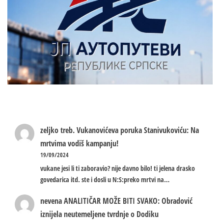
zeljko treb.
Vukanovićeva poruka Stanivukoviću: Na
mrtvima vodiš kampanju!
19/09/2024
vukane jesi li ti zaboravio? nije davno bilo! ti jelena drasko
govedarica itd. ste i dosli u N:S:preko mrtvi na…
nevena
ANALITIČAR MOŽE BITI SVAKO: Obradović
iznijela neutemeljene tvrdnje o Dodiku