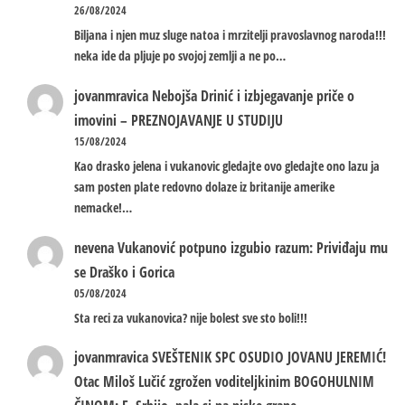
26/08/2024
Biljana i njen muz sluge natoa i mrzitelji pravoslavnog naroda!!!
neka ide da pljuje po svojoj zemlji a ne po…
jovanmravica
Nebojša Drinić i izbjegavanje priče o
imovini – PREZNOJAVANJE U STUDIJU
15/08/2024
Kao drasko jelena i vukanovic gledajte ovo gledajte ono lazu ja
sam posten plate redovno dolaze iz britanije amerike
nemacke!…
nevena
Vukanović potpuno izgubio razum: Priviđaju mu
se Draško i Gorica
05/08/2024
Sta reci za vukanovica? nije bolest sve sto boli!!!
jovanmravica
SVEŠTENIK SPC OSUDIO JOVANU JEREMIĆ!
Otac Miloš Lučić zgrožen voditeljkinim BOGOHULNIM