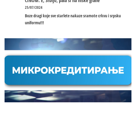
ČINOM: E, Srbijo, pala si na niske grane
25/07/2024
Boze dragi koje sve starlete nakaze sramote crkvu i srpsku
uniformu!!!