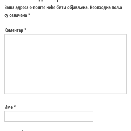
Ваша адреса е-поште неће бити објављена.
Неопходна поља
су означена
*
Коментар
*
Име
*