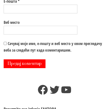
Е-пошта
*
Веб место
Сачувај моје име, е-пошту и веб место у овом прегледачу
веба за следећи пут када коментаришем.
Facebook
Twitter
YouTube